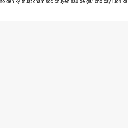
cho đến kỹ thuật chăm sóc chuyên sâu để giữ cho cây luôn xa