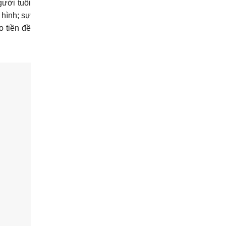
ười tuổi
 hình; sự
o tiền đề