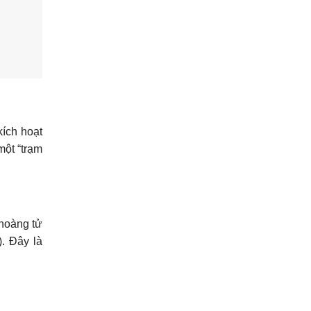
kích hoạt
ột “trạm
 hoàng tử
). Đây là