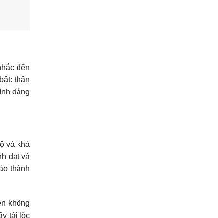
nhắc đến
bật: thân
hình dáng
độ và khả
nh đạt và
áo thành
lên không
y tài lộc