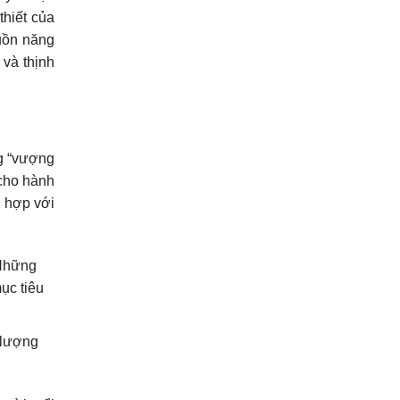
thiết của
uồn năng
 và thịnh
ng “vượng
 cho hành
ù hợp với
 Những
ục tiêu
 lượng