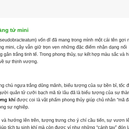
àng tử mini
eudobracteatum) vốn dĩ đã mang trong mình một cái tên gợi 
ng mini, cây vẫn giữ trọn vẹn những đặc điểm nhận dạng nổi 
gân trắng tinh tế. Trong phong thủy, sự kết hợp màu sắc và 
ề sự thịnh vượng.
ng chú ngựa trắng dũng mãnh, biểu tượng của sự bền bỉ, tốc 
ười quân tử cưỡi bạch mã từ lâu đã là biểu tượng của sự thà
ợng khí
được coi là vật phẩm phong thủy giúp chủ nhân “mã đ
ong sự nghiệp.
 và hướng lên trên, tượng trưng cho ý chí cầu tiến, sự vươn 
p tích tụ sinh khí mà còn được ví như những “cánh tay” đón lấ