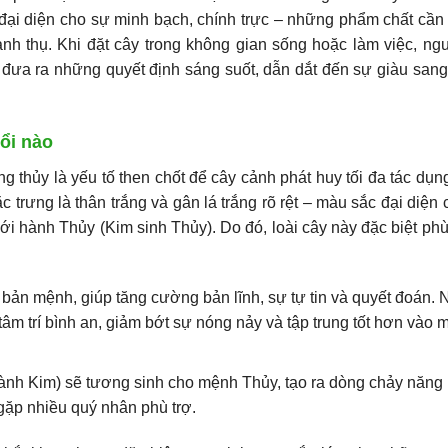
ại diện cho sự minh bạch, chính trực – những phẩm chất cần 
nh thụ. Khi đặt cây trong không gian sống hoặc làm việc, ng
ó đưa ra những quyết định sáng suốt, dẫn dắt đến sự giàu sang
ổi nào
ng thủy là yếu tố then chốt để cây cảnh phát huy tối đa tác dụ
c trưng là thân trắng và gân lá trắng rõ rệt – màu sắc đại diện
ới hành Thủy (Kim sinh Thủy). Do đó, loài cây này đặc biệt ph
t bản mệnh, giúp tăng cường bản lĩnh, sự tự tin và quyết đoán.
m trí bình an, giảm bớt sự nóng nảy và tập trung tốt hơn vào m
ành Kim) sẽ tương sinh cho mệnh Thủy, tạo ra dòng chảy năng
 gặp nhiều quý nhân phù trợ.