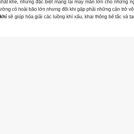
 khắt khe, nhưng đặc biệt mang lại may mắn lớn cho những ng
hường có hoài bão lớn nhưng đôi khi gặp phải những cản trở vô
khí
sẽ giúp hóa giải các luồng khí xấu, khai thông bế tắc và tạ