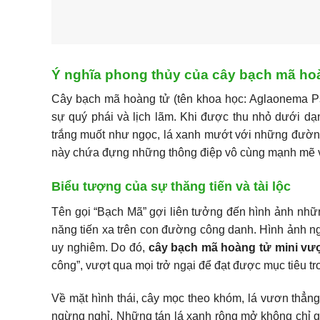
Ý nghĩa phong thủy của cây bạch mã ho
Cây bạch mã hoàng tử (tên khoa học: Aglaonema Ps
sự quý phái và lịch lãm. Khi được thu nhỏ dưới dạ
trắng muốt như ngọc, lá xanh mướt với những đường 
này chứa đựng những thông điệp vô cùng mạnh mẽ v
Biểu tượng của sự thăng tiến và tài lộc
Tên gọi “Bạch Mã” gợi liên tưởng đến hình ảnh nhữ
năng tiến xa trên con đường công danh. Hình ảnh ng
uy nghiêm. Do đó,
cây bạch mã hoàng tử mini vư
công”, vượt qua mọi trở ngại để đạt được mục tiêu tr
Về mặt hình thái, cây mọc theo khóm, lá vươn thẳng
ngừng nghỉ. Những tán lá xanh rộng mở không chỉ giú