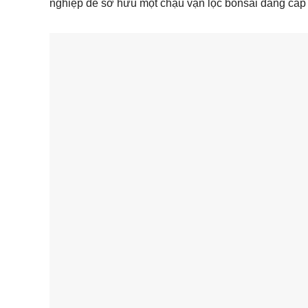
nghiệp để sở hữu một chậu vạn lộc bonsai đẳng cấp 