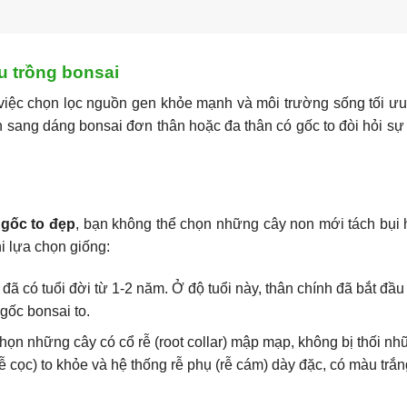
u trồng bonsai
iệc chọn lọc nguồn gen khỏe mạnh và môi trường sống tối ưu.
ên sang dáng bonsai đơn thân hoặc đa thân có gốc to đòi hỏi sự
 gốc to đẹp
, bạn không thể chọn những cây non mới tách bụi
i lựa chọn giống:
ã có tuổi đời từ 1-2 năm. Ở độ tuổi này, thân chính đã bắt đầu
 gốc bonsai to.
họn những cây có cổ rễ (root collar) mập mạp, không bị thối nh
rễ cọc) to khỏe và hệ thống rễ phụ (rễ cám) dày đặc, có màu trắ