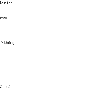
các nách
huyển
thể không
 đâm sâu