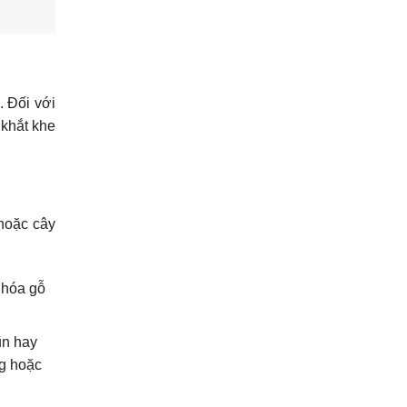
 Đối với
 khắt khe
 hoặc cây
 hóa gỗ
ũn hay
ng hoặc