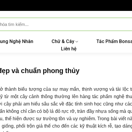
ung Nghệ Nhân
Chữ & Cây
Tác Phẩm Bonsa
Liên hệ
 đẹp và chuẩn phong thủy
rở thành biểu tượng của sự may mắn, thịnh vượng và tài lộc 
mỹ từ một cây cảnh thông thường lên hàng tác phẩm nghệ th
i cây phải am hiểu sâu sắc về đặc tính sinh học cũng như các
uẩn không chỉ cần có bộ lá đỏ rực rỡ, tràn đầy nhựa sống mà q
âu, thể hiện được sự trường tồn và uy nghiêm. Trong bài viết n
 giống, phối trộn giá thể cho đến các kỹ thuật kích rễ, tạo dá