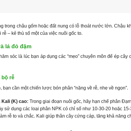
g trong chậu gốm hoặc đất nung có lỗ thoát nước lớn. Chậu 
 rễ – kẻ thù số một của việc nuôi gốc to.
và lá đỏ đậm
n chăm sóc là lúc bạn áp dụng các “mẹo” chuyên môn để ép cây
 bộ rễ
p
, bạn cần một chiến lược bón phân “nặng về rễ, nhẹ về ngọn”.
ali (K) cao:
Trong giai đoạn nuôi gốc, hãy hạn chế phân Đạm 
hãy sử dụng các loại phân NPK có chỉ số như 10-30-20 hoặc 15-
làm rễ to và chắc. Kali giúp thân cây cứng cáp, tăng khả năng 