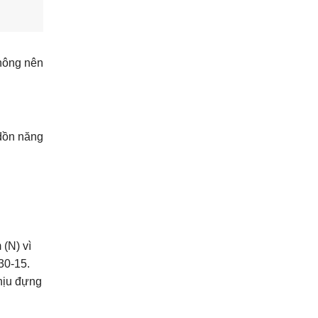
không nên
 dồn năng
(N) vì
30-15.
chịu đựng