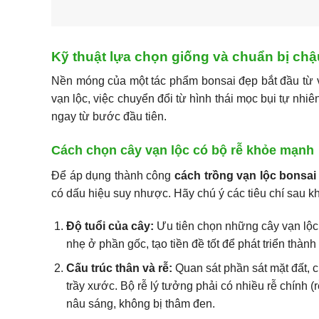
Kỹ thuật lựa chọn giống và chuẩn bị chậ
Nền móng của một tác phẩm bonsai đẹp bắt đầu từ v
vạn lộc, việc chuyển đổi từ hình thái mọc bụi tự nhi
ngay từ bước đầu tiên.
Cách chọn cây vạn lộc có bộ rễ khỏe mạnh
Để áp dụng thành công
cách trồng vạn lộc bonsai
có dấu hiệu suy nhược. Hãy chú ý các tiêu chí sau kh
Độ tuổi của cây:
Ưu tiên chọn những cây vạn lộc đ
nhẹ ở phần gốc, tạo tiền đề tốt để phát triển thành
Cấu trúc thân và rễ:
Quan sát phần sát mặt đất, c
trầy xước. Bộ rễ lý tưởng phải có nhiều rễ chính (
nâu sáng, không bị thâm đen.