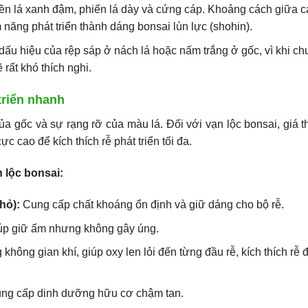
iền lá xanh đậm, phiến lá dày và cứng cáp. Khoảng cách giữa 
năng phát triển thành dáng bonsai lùn lực (shohin).
dấu hiệu của rệp sáp ở nách lá hoặc nấm trắng ở gốc, vì khi c
rất khó thích nghi.
triển nhanh
của gốc và sự rạng rỡ của màu lá. Đối với vạn lộc bonsai, giá 
 cao để kích thích rễ phát triển tối đa.
 lộc bonsai:
hỏ):
Cung cấp chất khoáng ổn định và giữ dáng cho bộ rễ.
p giữ ẩm nhưng không gây úng.
hông gian khí, giúp oxy len lỏi đến từng đầu rễ, kích thích rễ
ng cấp dinh dưỡng hữu cơ chậm tan.