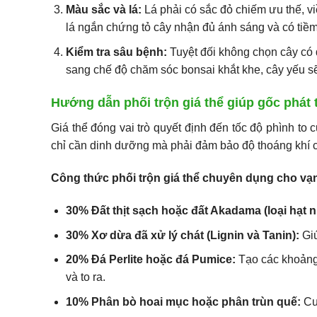
Màu sắc và lá:
Lá phải có sắc đỏ chiếm ưu thế, v
lá ngắn chứng tỏ cây nhận đủ ánh sáng và có tiềm 
Kiểm tra sâu bệnh:
Tuyệt đối không chọn cây có 
sang chế độ chăm sóc bonsai khắt khe, cây yếu sẽ 
Hướng dẫn phối trộn giá thể giúp gốc phát 
Giá thể đóng vai trò quyết định đến tốc độ phình to 
chỉ cần dinh dưỡng mà phải đảm bảo độ thoáng khí cực
Công thức phối trộn giá thể chuyên dụng cho vạn
30% Đất thịt sạch hoặc đất Akadama (loại hạt n
30% Xơ dừa đã xử lý chát (Lignin và Tanin):
Giú
20% Đá Perlite hoặc đá Pumice:
Tạo các khoảng k
và to ra.
10% Phân bò hoai mục hoặc phân trùn quế:
Cu