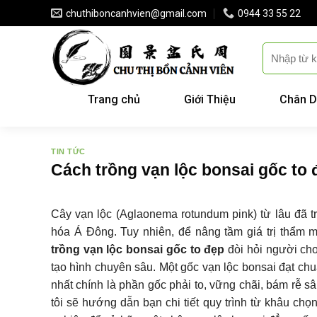
Skip
chuthiboncanhvien@gmail.com
0944 33 55 22
to
content
Trang chủ
Giới Thiệu
Chân D
TIN TỨC
Cách trồng vạn lộc bonsai gốc to
Cây vạn lộc (Aglaonema rotundum pink) từ lâu đã t
hóa Á Đông. Tuy nhiên, để nâng tầm giá trị thẩm 
trồng vạn lộc bonsai gốc to đẹp
đòi hỏi người chơ
tạo hình chuyên sâu. Một gốc vạn lộc bonsai đạt ch
nhất chính là phần gốc phải to, vững chãi, bám rễ s
tôi sẽ hướng dẫn bạn chi tiết quy trình từ khâu chọn