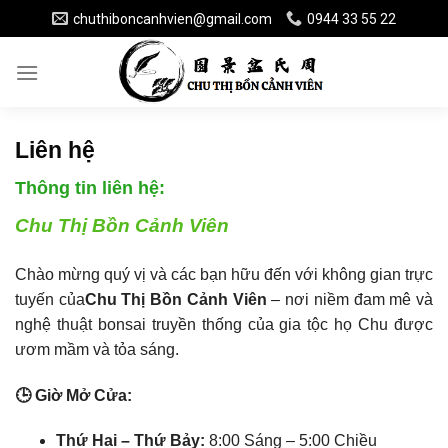
Skip
chuthiboncanhvien@gmail.com
0944 33 55 22
to
content
Liên hệ
Thông tin liên hệ:
Chu Thị Bồn Cảnh Viên
Chào mừng quý vị và các bạn hữu đến với không gian trực
tuyến của
Chu Thị Bồn Cảnh Viên
– nơi niềm đam mê và
nghệ thuật bonsai truyền thống của gia tộc họ Chu được
ươm mầm và tỏa sáng.
🕒 Giờ Mở Cửa:
Thứ Hai – Thứ Bảy:
8:00 Sáng – 5:00 Chiều