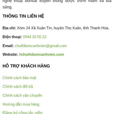
nghệ thuật bonsai truyền thống được ươm mầm và tỏa
sáng.
THÔNG TIN LIÊN HỆ
Địa chỉ:
Xóm 24 Xã Xuân Tín, huyện Thọ Xuân, tỉnh Thanh Hóa.
Điện thoại:
0944 33 55 22
Email:
chuthiboncanhvien@gmail.com
Website:
//chuthiboncanhvien.com
HỖ TRỢ KHÁCH HÀNG
Chính sách bảo mật
Chính sách đổi trả
Chính sách vận chuyển
Hướng dẫn mua hàng
Đăng ký cộng tác viên