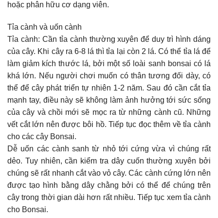
hoặc phân hữu cơ dạng viên.
Tỉa cành và uốn cành
Tỉa cành: Cần tỉa cành thường xuyên để duy trì hình dáng
của cây. Khi cây ra 6-8 lá thì tỉa lại còn 2 lá. Có thể tỉa lá để
làm giảm kích thước lá, bởi một số loài sanh bonsai có lá
khá lớn. Nếu người chơi muốn có thân tương đối dày, có
thể để cây phát triển tự nhiên 1-2 năm. Sau đó cần cắt tỉa
mạnh tay, điều này sẽ không làm ảnh hưởng tới sức sống
của cây và chồi mới sẽ mọc ra từ những cành cũ. Những
vết cắt lớn nên được bôi hồ. Tiếp tục đọc thêm về tỉa cành
cho các cây Bonsai.
Dễ uốn các cành sanh từ nhỏ tới cứng vừa vì chúng rất
dẻo. Tuy nhiên, cần kiểm tra dây cuốn thường xuyên bởi
chúng sẽ rất nhanh cắt vào vỏ cây. Các cành cứng lớn nên
được tạo hình bằng dây chằng bởi có thể để chúng trên
cây trong thời gian dài hơn rất nhiều. Tiếp tục xem tỉa cành
cho Bonsai.