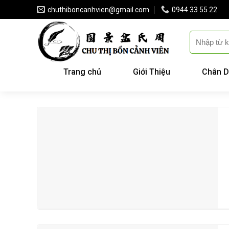
Skip
chuthiboncanhvien@gmail.com
0944 33 55 22
to
content
Trang chủ
Giới Thiệu
Chân D