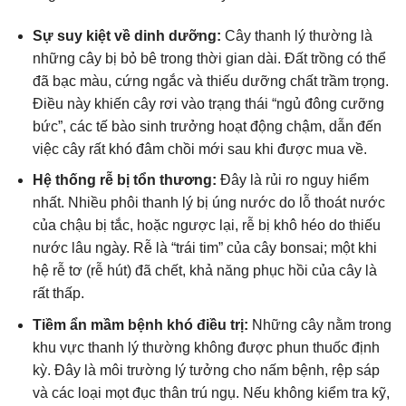
Sự suy kiệt về dinh dưỡng:
Cây thanh lý thường là
những cây bị bỏ bê trong thời gian dài. Đất trồng có thể
đã bạc màu, cứng ngắc và thiếu dưỡng chất trầm trọng.
Điều này khiến cây rơi vào trạng thái “ngủ đông cưỡng
bức”, các tế bào sinh trưởng hoạt động chậm, dẫn đến
việc cây rất khó đâm chồi mới sau khi được mua về.
Hệ thống rễ bị tổn thương:
Đây là rủi ro nguy hiểm
nhất. Nhiều phôi thanh lý bị úng nước do lỗ thoát nước
của chậu bị tắc, hoặc ngược lại, rễ bị khô héo do thiếu
nước lâu ngày. Rễ là “trái tim” của cây bonsai; một khi
hệ rễ tơ (rễ hút) đã chết, khả năng phục hồi của cây là
rất thấp.
Tiềm ẩn mầm bệnh khó điều trị:
Những cây nằm trong
khu vực thanh lý thường không được phun thuốc định
kỳ. Đây là môi trường lý tưởng cho nấm bệnh, rệp sáp
và các loại mọt đục thân trú ngụ. Nếu không kiểm tra kỹ,