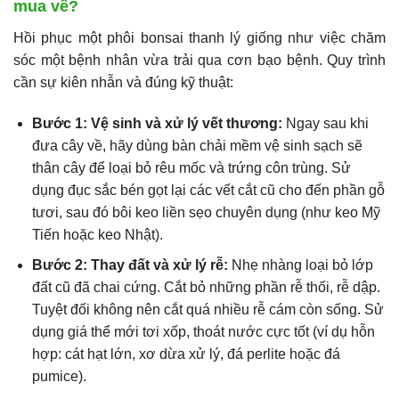
mua về?
Hồi phục một phôi bonsai thanh lý giống như việc chăm
sóc một bệnh nhân vừa trải qua cơn bạo bệnh. Quy trình
cần sự kiên nhẫn và đúng kỹ thuật:
Bước 1: Vệ sinh và xử lý vết thương:
Ngay sau khi
đưa cây về, hãy dùng bàn chải mềm vệ sinh sạch sẽ
thân cây để loại bỏ rêu mốc và trứng côn trùng. Sử
dụng đục sắc bén gọt lại các vết cắt cũ cho đến phần gỗ
tươi, sau đó bôi keo liền sẹo chuyên dụng (như keo Mỹ
Tiến hoặc keo Nhật).
Bước 2: Thay đất và xử lý rễ:
Nhẹ nhàng loại bỏ lớp
đất cũ đã chai cứng. Cắt bỏ những phần rễ thối, rễ dập.
Tuyệt đối không nên cắt quá nhiều rễ cám còn sống. Sử
dụng giá thể mới tơi xốp, thoát nước cực tốt (ví dụ hỗn
hợp: cát hạt lớn, xơ dừa xử lý, đá perlite hoặc đá
pumice).