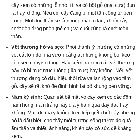
cây xem có những lỗ nhỏ li ti và có bột gỗ (mạt cưa) đùn
ra hay không. Nếu có, cây đang bị mọt tấn công từ bên
trong. Mọt đục thân sẽ làm rỗng mạch dẫn, khiến cây
chết dần từng phần (bỏ chi) và cuối cùng là chết toàn
thân.
Vết thương hở và sẹo:
Phôi thanh lý thường có những
vết cắt lớn do nhà vườn cắt giật nhưng không bôi keo
liền sẹo chuyên dụng. Hãy kiểm tra xem các vết thương
này có bị mục mục ruỗng (lũa mục) hay không. Nếu vết
thương đang có dấu hiệu thối rữa và lan rộng vào tâm
gỗ, cây sẽ rất khó để định hình lại bộ khung bền vững.
Nấm ký sinh:
Quan sát bề mặt vỏ cây xem có các đốm
nấm hồng, nấm trắng hay địa y bám quá dày đặc hay
không. Mặc dù địa y không trực tiếp giết chết cây nhưng
nó là dấu hiệu cho thấy môi trường sống trước đó quá
ẩm thấp và thiếu ánh sáng, khiến cây có sức đề kháng
kém.