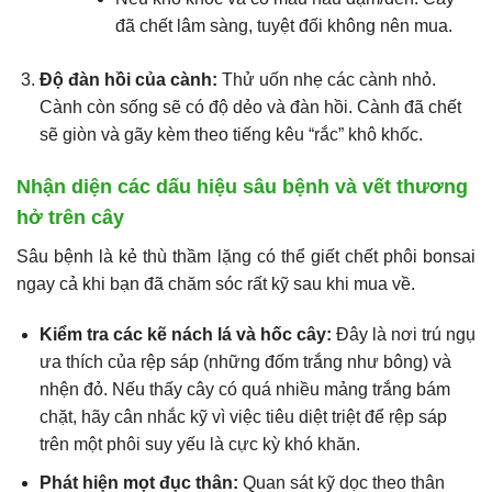
đã chết lâm sàng, tuyệt đối không nên mua.
Độ đàn hồi của cành:
Thử uốn nhẹ các cành nhỏ.
Cành còn sống sẽ có độ dẻo và đàn hồi. Cành đã chết
sẽ giòn và gãy kèm theo tiếng kêu “rắc” khô khốc.
Nhận diện các dấu hiệu sâu bệnh và vết thương
hở trên cây
Sâu bệnh là kẻ thù thầm lặng có thể giết chết phôi bonsai
ngay cả khi bạn đã chăm sóc rất kỹ sau khi mua về.
Kiểm tra các kẽ nách lá và hốc cây:
Đây là nơi trú ngụ
ưa thích của rệp sáp (những đốm trắng như bông) và
nhện đỏ. Nếu thấy cây có quá nhiều mảng trắng bám
chặt, hãy cân nhắc kỹ vì việc tiêu diệt triệt để rệp sáp
trên một phôi suy yếu là cực kỳ khó khăn.
Phát hiện mọt đục thân:
Quan sát kỹ dọc theo thân