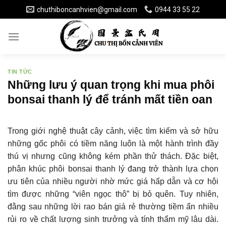
Skip
chuthiboncanhvien@gmail.com
0944 33 55 22
to
content
TIN TỨC
Những lưu ý quan trọng khi mua phôi
bonsai thanh lý để tránh mất tiền oan
Trong giới nghệ thuật cây cảnh, việc tìm kiếm và sở hữu
những gốc phôi có tiềm năng luôn là một hành trình đầy
thú vị nhưng cũng không kém phần thử thách. Đặc biệt,
phân khúc phôi bonsai thanh lý đang trở thành lựa chọn
ưu tiên của nhiều người nhờ mức giá hấp dẫn và cơ hội
tìm được những “viên ngọc thô” bị bỏ quên. Tuy nhiên,
đằng sau những lời rao bán giá rẻ thường tiềm ẩn nhiều
rủi ro về chất lượng sinh trưởng và tính thẩm mỹ lâu dài.