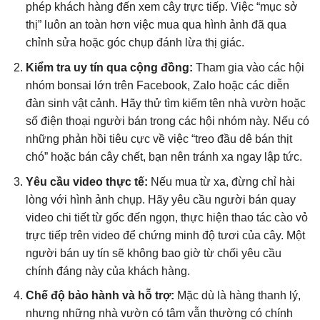
phép khách hàng đến xem cây trực tiếp. Việc “mục sở
thị” luôn an toàn hơn việc mua qua hình ảnh đã qua
chỉnh sửa hoặc góc chụp đánh lừa thị giác.
Kiểm tra uy tín qua cộng đồng:
Tham gia vào các hội
nhóm bonsai lớn trên Facebook, Zalo hoặc các diễn
đàn sinh vật cảnh. Hãy thử tìm kiếm tên nhà vườn hoặc
số điện thoại người bán trong các hội nhóm này. Nếu có
những phản hồi tiêu cực về việc “treo đầu dê bán thịt
chó” hoặc bán cây chết, bạn nên tránh xa ngay lập tức.
Yêu cầu video thực tế:
Nếu mua từ xa, đừng chỉ hài
lòng với hình ảnh chụp. Hãy yêu cầu người bán quay
video chi tiết từ gốc đến ngọn, thực hiện thao tác cào vỏ
trực tiếp trên video để chứng minh độ tươi của cây. Một
người bán uy tín sẽ không bao giờ từ chối yêu cầu
chính đáng này của khách hàng.
Chế độ bảo hành và hỗ trợ:
Mặc dù là hàng thanh lý,
nhưng những nhà vườn có tâm vẫn thường có chính