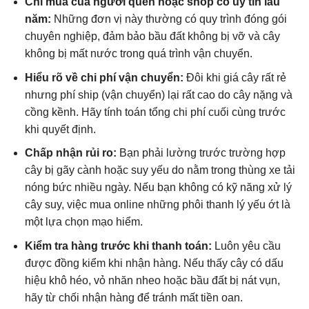
Chỉ mua của người quen hoặc shop có uy tín lâu
năm:
Những đơn vị này thường có quy trình đóng gói
chuyên nghiệp, đảm bảo bầu đất không bị vỡ và cây
không bị mất nước trong quá trình vận chuyển.
Hiểu rõ về chi phí vận chuyển:
Đôi khi giá cây rất rẻ
nhưng phí ship (vận chuyển) lại rất cao do cây nặng và
cồng kềnh. Hãy tính toán tổng chi phí cuối cùng trước
khi quyết định.
Chấp nhận rủi ro:
Bạn phải lường trước trường hợp
cây bị gãy cành hoặc suy yếu do nằm trong thùng xe tải
nóng bức nhiều ngày. Nếu bạn không có kỹ năng xử lý
cây suy, việc mua online những phôi thanh lý yếu ớt là
một lựa chọn mạo hiểm.
Kiểm tra hàng trước khi thanh toán:
Luôn yêu cầu
được đồng kiểm khi nhận hàng. Nếu thấy cây có dấu
hiệu khô héo, vỏ nhăn nheo hoặc bầu đất bị nát vụn,
hãy từ chối nhận hàng để tránh mất tiền oan.