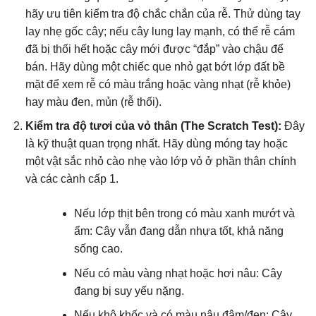
hãy ưu tiên kiểm tra độ chắc chắn của rễ. Thử dùng tay
lay nhẹ gốc cây; nếu cây lung lay mạnh, có thể rễ cám
đã bị thối hết hoặc cây mới được “đắp” vào chậu để
bán. Hãy dùng một chiếc que nhỏ gạt bớt lớp đất bề
mặt để xem rễ có màu trắng hoặc vàng nhạt (rễ khỏe)
hay màu đen, mủn (rễ thối).
Kiểm tra độ tươi của vỏ thân (The Scratch Test):
Đây
là kỹ thuật quan trọng nhất. Hãy dùng móng tay hoặc
một vật sắc nhỏ cào nhẹ vào lớp vỏ ở phần thân chính
và các cành cấp 1.
Nếu lớp thịt bên trong có màu xanh mướt và
ẩm: Cây vẫn đang dẫn nhựa tốt, khả năng
sống cao.
Nếu có màu vàng nhạt hoặc hơi nâu: Cây
đang bị suy yếu nặng.
Nếu khô khốc và có màu nâu đậm/đen: Cây