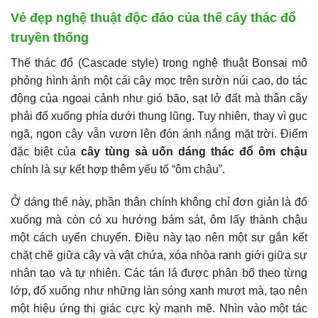
Vẻ đẹp nghệ thuật độc đáo của thế cây thác đổ
truyền thống
Thế thác đổ (Cascade style) trong nghệ thuật Bonsai mô
phỏng hình ảnh một cái cây mọc trên sườn núi cao, do tác
động của ngoại cảnh như gió bão, sạt lở đất mà thân cây
phải đổ xuống phía dưới thung lũng. Tuy nhiên, thay vì gục
ngã, ngọn cây vẫn vươn lên đón ánh nắng mặt trời. Điểm
đặc biệt của
cây tùng sà uốn dáng thác đổ ôm chậu
chính là sự kết hợp thêm yếu tố “ôm chậu”.
Ở dáng thế này, phần thân chính không chỉ đơn giản là đổ
xuống mà còn có xu hướng bám sát, ôm lấy thành chậu
một cách uyển chuyển. Điều này tạo nên một sự gắn kết
chặt chẽ giữa cây và vật chứa, xóa nhòa ranh giới giữa sự
nhân tạo và tự nhiên. Các tán lá được phân bổ theo từng
lớp, đổ xuống như những làn sóng xanh mượt mà, tạo nên
một hiệu ứng thị giác cực kỳ mạnh mẽ. Nhìn vào một tác