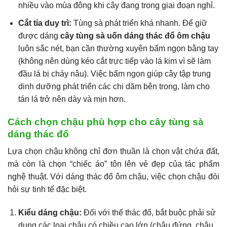
nhiều vào mùa đông khi cây đang trong giai đoạn nghỉ.
Cắt tỉa duy trì:
Tùng sà phát triển khá nhanh. Để giữ
được dáng
cây tùng sà uốn dáng thác đổ ôm chậu
luôn sắc nét, bạn cần thường xuyên bấm ngọn bằng tay
(không nên dùng kéo cắt trực tiếp vào lá kim vì sẽ làm
đầu lá bị cháy nâu). Việc bấm ngọn giúp cây tập trung
dinh dưỡng phát triển các chi dăm bên trong, làm cho
tán lá trở nên dày và mịn hơn.
Cách chọn chậu phù hợp cho cây tùng sà
dáng thác đổ
Lựa chọn chậu không chỉ đơn thuần là chọn vật chứa đất,
mà còn là chọn “chiếc áo” tôn lên vẻ đẹp của tác phẩm
nghệ thuật. Với dáng thác đổ ôm chậu, việc chọn chậu đòi
hỏi sự tinh tế đặc biệt.
Kiểu dáng chậu:
Đối với thế thác đổ, bắt buộc phải sử
dụng các loại chậu có chiều cao lớn (chậu đứng, chậu