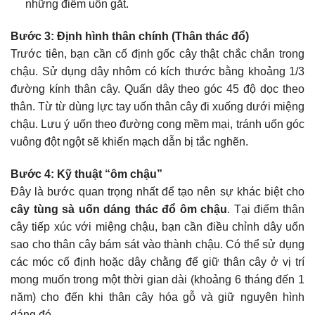
những điểm uốn gắt.
Bước 3: Định hình thân chính (Thân thác đổ)
Trước tiên, bạn cần cố định gốc cây thật chắc chắn trong
chậu. Sử dụng dây nhôm có kích thước bằng khoảng 1/3
đường kính thân cây. Quấn dây theo góc 45 độ dọc theo
thân. Từ từ dùng lực tay uốn thân cây đi xuống dưới miệng
chậu. Lưu ý uốn theo đường cong mềm mại, tránh uốn góc
vuông đột ngột sẽ khiến mạch dẫn bị tắc nghẽn.
Bước 4: Kỹ thuật “ôm chậu”
Đây là bước quan trọng nhất để tạo nên sự khác biệt cho
cây tùng sà uốn dáng thác đổ ôm chậu
. Tại điểm thân
cây tiếp xúc với miệng chậu, bạn cần điều chỉnh dây uốn
sao cho thân cây bám sát vào thành chậu. Có thể sử dụng
các móc cố định hoặc dây chằng để giữ thân cây ở vị trí
mong muốn trong một thời gian dài (khoảng 6 tháng đến 1
năm) cho đến khi thân cây hóa gỗ và giữ nguyên hình
dáng đó.