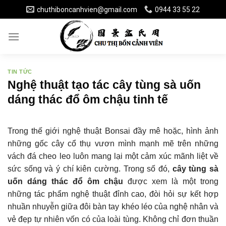
Skip
chuthiboncanhvien@gmail.com
0944 33 55 22
to
content
TIN TỨC
Nghệ thuật tạo tác cây tùng sà uốn
dáng thác đổ ôm chậu tinh tế
Trong thế giới nghệ thuật Bonsai đầy mê hoặc, hình ảnh
những gốc cây cổ thụ vươn mình mạnh mẽ trên những
vách đá cheo leo luôn mang lại một cảm xúc mãnh liệt về
sức sống và ý chí kiên cường. Trong số đó,
cây tùng sà
uốn dáng thác đổ ôm chậu
được xem là một trong
những tác phẩm nghệ thuật đỉnh cao, đòi hỏi sự kết hợp
nhuần nhuyễn giữa đôi bàn tay khéo léo của nghệ nhân và
vẻ đẹp tự nhiên vốn có của loài tùng. Không chỉ đơn thuần