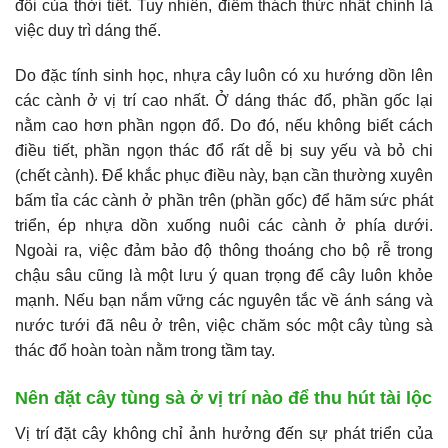
đổi của thời tiết. Tuy nhiên, điểm thách thức nhất chính là
việc duy trì dáng thế.
Do đặc tính sinh học, nhựa cây luôn có xu hướng dồn lên
các cành ở vị trí cao nhất. Ở dáng thác đổ, phần gốc lại
nằm cao hơn phần ngọn đổ. Do đó, nếu không biết cách
điều tiết, phần ngọn thác đổ rất dễ bị suy yếu và bỏ chi
(chết cành). Để khắc phục điều này, bạn cần thường xuyên
bấm tỉa các cành ở phần trên (phần gốc) để hãm sức phát
triển, ép nhựa dồn xuống nuôi các cành ở phía dưới.
Ngoài ra, việc đảm bảo độ thông thoáng cho bộ rễ trong
chậu sâu cũng là một lưu ý quan trọng để cây luôn khỏe
mạnh. Nếu bạn nắm vững các nguyên tắc về ánh sáng và
nước tưới đã nêu ở trên, việc chăm sóc một cây tùng sà
thác đổ hoàn toàn nằm trong tầm tay.
Nên đặt cây tùng sà ở vị trí nào để thu hút tài lộc
Vị trí đặt cây không chỉ ảnh hưởng đến sự phát triển của