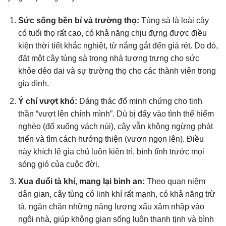
Sức sống bền bỉ và trường thọ:
Tùng sà là loài cây
có tuổi thọ rất cao, có khả năng chịu đựng được điều
kiện thời tiết khắc nghiệt, từ nắng gắt đến giá rét. Do đó,
đặt một cây tùng sà trong nhà tượng trưng cho sức
khỏe dẻo dai và sự trường thọ cho các thành viên trong
gia đình.
Ý chí vượt khó:
Dáng thác đổ minh chứng cho tinh
thần “vượt lên chính mình”. Dù bị đẩy vào tình thế hiểm
nghèo (đổ xuống vách núi), cây vẫn không ngừng phát
triển và tìm cách hướng thiện (vươn ngọn lên). Điều
này khích lệ gia chủ luôn kiên trì, bình tĩnh trước mọi
sóng gió của cuộc đời.
Xua đuổi tà khí, mang lại bình an:
Theo quan niệm
dân gian, cây tùng có linh khí rất mạnh, có khả năng trừ
tà, ngăn chặn những năng lượng xấu xâm nhập vào
ngôi nhà, giúp không gian sống luôn thanh tịnh và bình