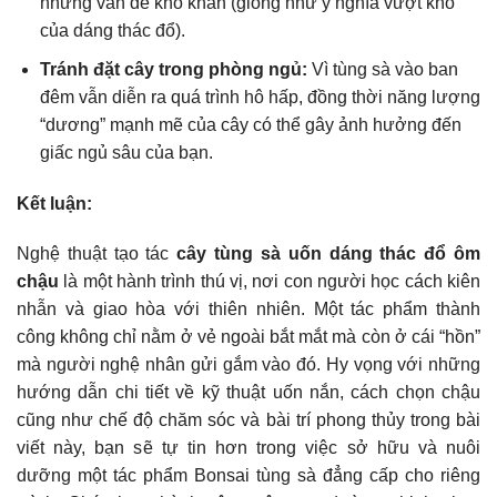
những vấn đề khó khăn (giống như ý nghĩa vượt khó
của dáng thác đổ).
Tránh đặt cây trong phòng ngủ:
Vì tùng sà vào ban
đêm vẫn diễn ra quá trình hô hấp, đồng thời năng lượng
“dương” mạnh mẽ của cây có thể gây ảnh hưởng đến
giấc ngủ sâu của bạn.
Kết luận:
Nghệ thuật tạo tác
cây tùng sà uốn dáng thác đổ ôm
chậu
là một hành trình thú vị, nơi con người học cách kiên
nhẫn và giao hòa với thiên nhiên. Một tác phẩm thành
công không chỉ nằm ở vẻ ngoài bắt mắt mà còn ở cái “hồn”
mà người nghệ nhân gửi gắm vào đó. Hy vọng với những
hướng dẫn chi tiết về kỹ thuật uốn nắn, cách chọn chậu
cũng như chế độ chăm sóc và bài trí phong thủy trong bài
viết này, bạn sẽ tự tin hơn trong việc sở hữu và nuôi
dưỡng một tác phẩm Bonsai tùng sà đẳng cấp cho riêng