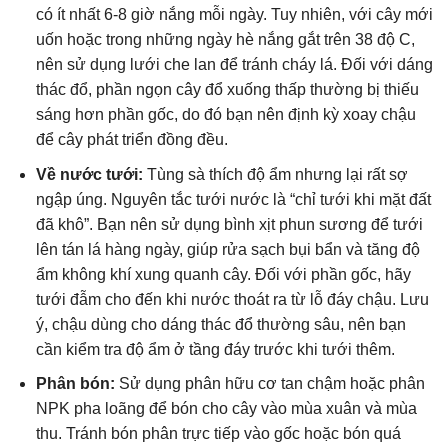
có ít nhất 6-8 giờ nắng mỗi ngày. Tuy nhiên, với cây mới
uốn hoặc trong những ngày hè nắng gắt trên 38 độ C,
nên sử dụng lưới che lan để tránh cháy lá. Đối với dáng
thác đổ, phần ngọn cây đổ xuống thấp thường bị thiếu
sáng hơn phần gốc, do đó bạn nên định kỳ xoay chậu
để cây phát triển đồng đều.
Về nước tưới:
Tùng sà thích độ ẩm nhưng lại rất sợ
ngập úng. Nguyên tắc tưới nước là “chỉ tưới khi mặt đất
đã khô”. Bạn nên sử dụng bình xịt phun sương để tưới
lên tán lá hàng ngày, giúp rửa sạch bụi bẩn và tăng độ
ẩm không khí xung quanh cây. Đối với phần gốc, hãy
tưới đẫm cho đến khi nước thoát ra từ lỗ đáy chậu. Lưu
ý, chậu dùng cho dáng thác đổ thường sâu, nên bạn
cần kiểm tra độ ẩm ở tầng đáy trước khi tưới thêm.
Phân bón:
Sử dụng phân hữu cơ tan chậm hoặc phân
NPK pha loãng để bón cho cây vào mùa xuân và mùa
thu. Tránh bón phân trực tiếp vào gốc hoặc bón quá