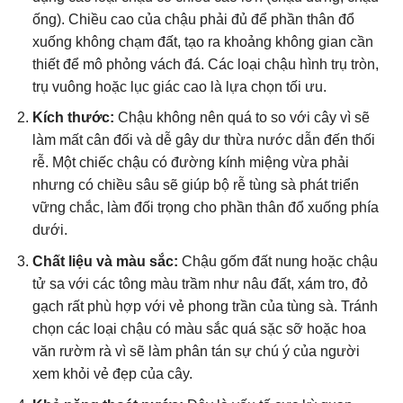
ống). Chiều cao của chậu phải đủ để phần thân đổ
xuống không chạm đất, tạo ra khoảng không gian cần
thiết để mô phỏng vách đá. Các loại chậu hình trụ tròn,
trụ vuông hoặc lục giác cao là lựa chọn tối ưu.
Kích thước:
Chậu không nên quá to so với cây vì sẽ
làm mất cân đối và dễ gây dư thừa nước dẫn đến thối
rễ. Một chiếc chậu có đường kính miệng vừa phải
nhưng có chiều sâu sẽ giúp bộ rễ tùng sà phát triển
vững chắc, làm đối trọng cho phần thân đổ xuống phía
dưới.
Chất liệu và màu sắc:
Chậu gốm đất nung hoặc chậu
tử sa với các tông màu trầm như nâu đất, xám tro, đỏ
gạch rất phù hợp với vẻ phong trần của tùng sà. Tránh
chọn các loại chậu có màu sắc quá sặc sỡ hoặc hoa
văn rườm rà vì sẽ làm phân tán sự chú ý của người
xem khỏi vẻ đẹp của cây.