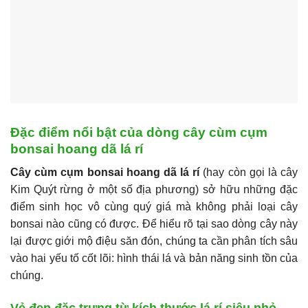
Đặc điểm nổi bật của dòng cây cùm cụm
bonsai hoang dã lá rí
Cây cùm cụm bonsai hoang dã lá rí
(hay còn gọi là cây
Kim Quýt rừng ở một số địa phương) sở hữu những đặc
điểm sinh học vô cùng quý giá mà không phải loại cây
bonsai nào cũng có được. Để hiểu rõ tại sao dòng cây này
lại được giới mộ điệu săn đón, chúng ta cần phân tích sâu
vào hai yếu tố cốt lõi: hình thái lá và bản năng sinh tồn của
chúng.
Vẻ đẹp đặc trưng từ kích thước lá rí siêu nhỏ