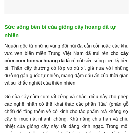
Sức sống bền bỉ của giống cây hoang dã tự
nhiên
Nguồn gốc từ những vùng đồi núi đá cằn cỗi hoặc các khu
vực ven biển miền Trung Việt Nam đã trui rèn cho
cây
cùm cụm bonsai hoang dã lá rí
một sức sống cực kỳ bền
bỉ. Thân cây thường có lớp vỏ xù xì, già nua với những
đường gân guốc tự nhiên, mang đậm dấu ấn của thời gian
và sự khắc nghiệt của thiên nhiên.
Gỗ của cây cùm cụm rất cứng và chắc, điều này cho phép
các nghệ nhân có thể khai thác các phần “lũa” (phần gỗ
chết) để tăng thêm vẻ cổ kính cho tác phẩm mà không sợ
cây bị mục nát nhanh chóng. Khả năng chịu hạn và chịu
nhiệt của giống cây này rất đáng kinh ngạc. Trong môi