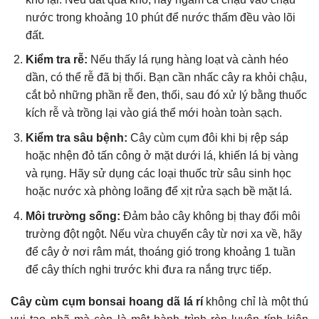
nước trong khoảng 10 phút để nước thấm đều vào lõi
đất.
Kiểm tra rễ:
Nếu thấy lá rụng hàng loạt và cành héo
dần, có thể rễ đã bị thối. Bạn cần nhấc cây ra khỏi chậu,
cắt bỏ những phần rễ đen, thối, sau đó xử lý bằng thuốc
kích rễ và trồng lại vào giá thể mới hoàn toàn sạch.
Kiểm tra sâu bệnh:
Cây cùm cụm đôi khi bị rệp sáp
hoặc nhện đỏ tấn công ở mặt dưới lá, khiến lá bị vàng
và rụng. Hãy sử dụng các loại thuốc trừ sâu sinh học
hoặc nước xà phòng loãng để xịt rửa sạch bề mặt lá.
Môi trường sống:
Đảm bảo cây không bị thay đổi môi
trường đột ngột. Nếu vừa chuyển cây từ nơi xa về, hãy
để cây ở nơi râm mát, thoáng gió trong khoảng 1 tuần
để cây thích nghi trước khi đưa ra nắng trực tiếp.
Cây cùm cụm bonsai hoang dã lá rí
không chỉ là một thú