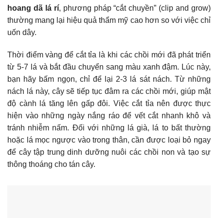
hoang dã lá rí
, phương pháp “cắt chuyền” (clip and grow)
thường mang lại hiệu quả thẩm mỹ cao hơn so với việc chỉ
uốn dây.
Thời điểm vàng để cắt tỉa là khi các chồi mới đã phát triển
từ 5-7 lá và bắt đầu chuyển sang màu xanh đậm. Lúc này,
bạn hãy bấm ngọn, chỉ để lại 2-3 lá sát nách. Từ những
nách lá này, cây sẽ tiếp tục đâm ra các chồi mới, giúp mật
độ cành lá tăng lên gấp đôi. Việc cắt tỉa nên được thực
hiện vào những ngày nắng ráo để vết cắt nhanh khô và
tránh nhiễm nấm. Đối với những lá già, lá to bất thường
hoặc lá mọc ngược vào trong thân, cần được loại bỏ ngay
để cây tập trung dinh dưỡng nuôi các chồi non và tạo sự
thông thoáng cho tán cây.