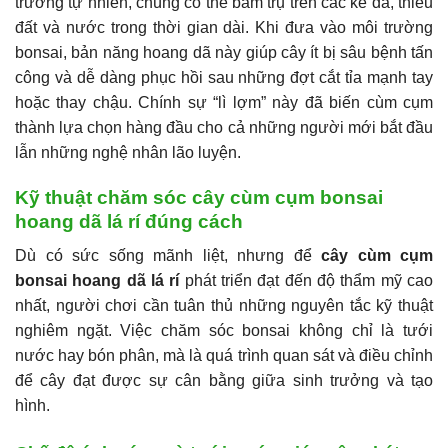
trường tự nhiên, chúng có thể bám trụ trên các kẽ đá, thiếu
đất và nước trong thời gian dài. Khi đưa vào môi trường
bonsai, bản năng hoang dã này giúp cây ít bị sâu bệnh tấn
công và dễ dàng phục hồi sau những đợt cắt tỉa mạnh tay
hoặc thay chậu. Chính sự “lì lợm” này đã biến cùm cụm
thành lựa chọn hàng đầu cho cả những người mới bắt đầu
lẫn những nghệ nhân lão luyện.
Kỹ thuật chăm sóc cây cùm cụm bonsai
hoang dã lá rí đúng cách
Dù có sức sống mãnh liệt, nhưng để
cây cùm cụm
bonsai hoang dã lá rí
phát triển đạt đến độ thẩm mỹ cao
nhất, người chơi cần tuân thủ những nguyên tắc kỹ thuật
nghiêm ngặt. Việc chăm sóc bonsai không chỉ là tưới
nước hay bón phân, mà là quá trình quan sát và điều chỉnh
để cây đạt được sự cân bằng giữa sinh trưởng và tạo
hình.