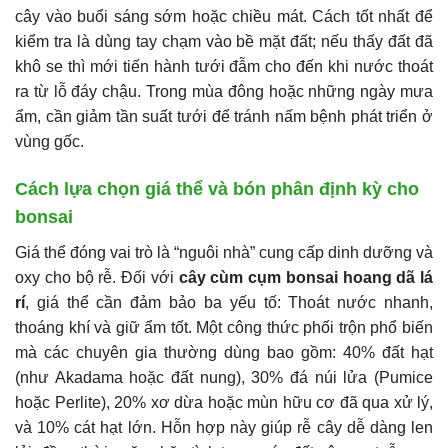
cây vào buổi sáng sớm hoặc chiều mát. Cách tốt nhất để
kiểm tra là dùng tay chạm vào bề mặt đất; nếu thấy đất đã
khô se thì mới tiến hành tưới đẫm cho đến khi nước thoát
ra từ lỗ đáy chậu. Trong mùa đông hoặc những ngày mưa
ẩm, cần giảm tần suất tưới để tránh nấm bệnh phát triển ở
vùng gốc.
Cách lựa chọn giá thể và bón phân định kỳ cho
bonsai
Giá thể đóng vai trò là “nguôi nhà” cung cấp dinh dưỡng và
oxy cho bộ rễ. Đối với
cây cùm cụm bonsai hoang dã lá
rí
, giá thể cần đảm bảo ba yếu tố: Thoát nước nhanh,
thoáng khí và giữ ẩm tốt. Một công thức phối trộn phổ biến
mà các chuyên gia thường dùng bao gồm: 40% đất hạt
(như Akadama hoặc đất nung), 30% đá núi lửa (Pumice
hoặc Perlite), 20% xơ dừa hoặc mùn hữu cơ đã qua xử lý,
và 10% cát hạt lớn. Hỗn hợp này giúp rễ cây dễ dàng len