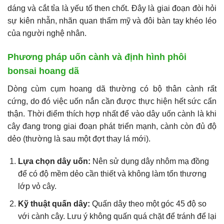
dáng và cắt tỉa là yếu tố then chốt. Đây là giai đoạn đòi hỏi
sự kiên nhẫn, nhãn quan thẩm mỹ và đôi bàn tay khéo léo
của người nghệ nhân.
Phương pháp uốn cành và định hình phôi
bonsai hoang dã
Dòng cùm cụm hoang dã thường có bộ thân cành rất
cứng, do đó việc uốn nắn cần được thực hiện hết sức cẩn
thận. Thời điểm thích hợp nhất để vào dây uốn cành là khi
cây đang trong giai đoạn phát triển mạnh, cành còn đủ độ
dẻo (thường là sau một đợt thay lá mới).
Lựa chọn dây uốn:
Nên sử dụng dây nhôm mạ đồng
để có độ mềm dẻo cần thiết và không làm tổn thương
lớp vỏ cây.
Kỹ thuật quấn dây:
Quấn dây theo một góc 45 độ so
với cành cây. Lưu ý không quấn quá chặt để tránh để lại