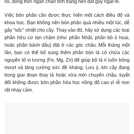
lỏi, đồng thời ngăn chặn tình trạng nén đất gây ngạt rễ.
Việc bón phân cần được thực hiện một cách điều độ và
khoa học. Bạn không nên bón phân quá nhiều một lúc, dễ
gây “sốc” nhiệt cho cây. Thay vào đó, hãy sử dụng các loại
phân hữu cơ tan chậm (như phân Nhật, phân bò ủ hoai,
hoặc phân bánh dầu) đặt ở các góc chậu. Mỗi tháng một
lần, bạn có thể bổ sung thêm phân bón lá có chứa các
nguyên tố vi lượng (Fe, Mg, Zn) để giúp bộ lá rí luôn bóng
mượt và tăng cường sức đề kháng. Lưu ý, khi cây đang
trong giai đoạn thay lá hoặc vừa mới chuyển chậu, tuyệt
đối không được bón phân hóa học nồng độ cao vì rễ non
rất nhạy cảm.