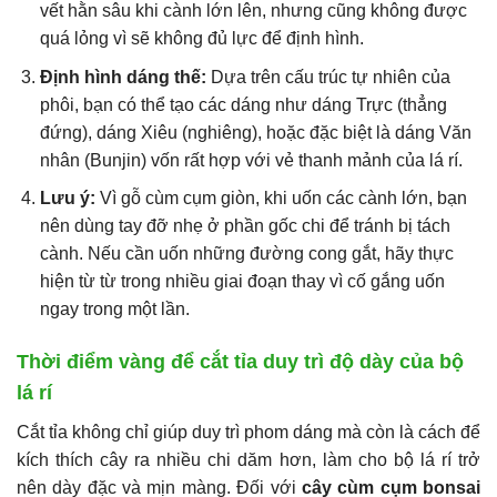
vết hằn sâu khi cành lớn lên, nhưng cũng không được
quá lỏng vì sẽ không đủ lực để định hình.
Định hình dáng thế:
Dựa trên cấu trúc tự nhiên của
phôi, bạn có thể tạo các dáng như dáng Trực (thẳng
đứng), dáng Xiêu (nghiêng), hoặc đặc biệt là dáng Văn
nhân (Bunjin) vốn rất hợp với vẻ thanh mảnh của lá rí.
Lưu ý:
Vì gỗ cùm cụm giòn, khi uốn các cành lớn, bạn
nên dùng tay đỡ nhẹ ở phần gốc chi để tránh bị tách
cành. Nếu cần uốn những đường cong gắt, hãy thực
hiện từ từ trong nhiều giai đoạn thay vì cố gắng uốn
ngay trong một lần.
Thời điểm vàng để cắt tỉa duy trì độ dày của bộ
lá rí
Cắt tỉa không chỉ giúp duy trì phom dáng mà còn là cách để
kích thích cây ra nhiều chi dăm hơn, làm cho bộ lá rí trở
nên dày đặc và mịn màng. Đối với
cây cùm cụm bonsai