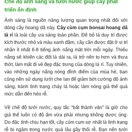
Chế độ ánh sáng và tưới nước giúp cây phát
triển ổn định
Ánh sáng là nguồn năng lượng quan trọng nhất đối với
dòng cây hoang dã này.
Cây cùm cụm bonsai hoang dã
lá rí
là loài cây ưa sáng toàn phần. Để bộ lá duy trì được
kích thước nhỏ và màu xanh đậm, cây cần được đặt ở vị trí
nhận ít nhất 6-8 tiếng ánh nắng mặt trời mỗi ngày. Thiếu
nắng sẽ khiến các đốt lá dài ra, lá trở nên to hơn và thưa
thớt, làm mất đi vẻ đẹp đặc trưng của dòng lá rí. Tuy nhiên,
vào những ngày nắng nóng đỉnh điểm của mùa hè, bạn
cũng nên sử dụng lưới che lan để giảm bớt cường độ ánh
sáng, tránh tình trạng cháy lá hoặc làm nóng giá thể quá
mức dẫn đến héo rễ.
Về chế độ tưới nước, quy tắc “bất thành văn” là giữ cho
giá thể luôn có độ ẩm vừa phải nhưng không được úng.
Do đặc tính chịu hạn tốt, cây cùm cụm sợ nhất là tình trạng
rễ bị ngâm trong nước quá lâu gây thối rễ. Bạn nên tưới