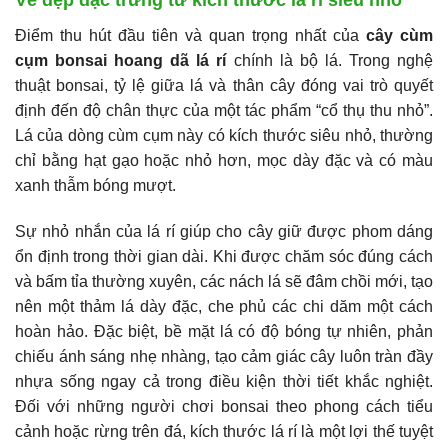
Điểm thu hút đầu tiên và quan trọng nhất của
cây cùm
cụm bonsai hoang dã lá rí
chính là bộ lá. Trong nghệ
thuật bonsai, tỷ lệ giữa lá và thân cây đóng vai trò quyết
định đến độ chân thực của một tác phẩm “cổ thụ thu nhỏ”.
Lá của dòng cùm cụm này có kích thước siêu nhỏ, thường
chỉ bằng hạt gạo hoặc nhỏ hơn, mọc dày đặc và có màu
xanh thẫm bóng mượt.
Sự nhỏ nhắn của lá rí giúp cho cây giữ được phom dáng
ổn định trong thời gian dài. Khi được chăm sóc đúng cách
và bấm tỉa thường xuyên, các nách lá sẽ đâm chồi mới, tạo
nên một thảm lá dày đặc, che phủ các chi dăm một cách
hoàn hảo. Đặc biệt, bề mặt lá có độ bóng tự nhiên, phản
chiếu ánh sáng nhẹ nhàng, tạo cảm giác cây luôn tràn đầy
nhựa sống ngay cả trong điều kiện thời tiết khắc nghiệt.
Đối với những người chơi bonsai theo phong cách tiểu
cảnh hoặc rừng trên đá, kích thước lá rí là một lợi thế tuyệt