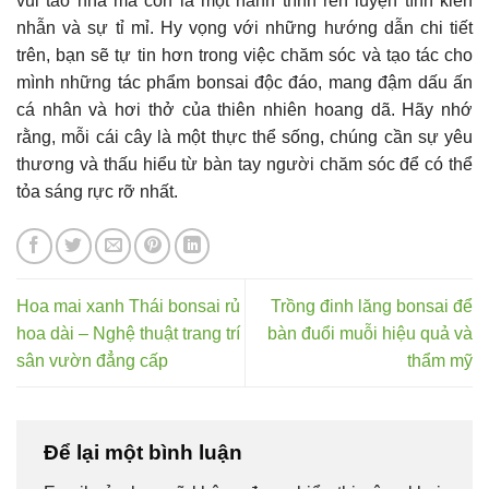
vui tao nhã mà còn là một hành trình rèn luyện tính kiên
nhẫn và sự tỉ mỉ. Hy vọng với những hướng dẫn chi tiết
trên, bạn sẽ tự tin hơn trong việc chăm sóc và tạo tác cho
mình những tác phẩm bonsai độc đáo, mang đậm dấu ấn
cá nhân và hơi thở của thiên nhiên hoang dã. Hãy nhớ
rằng, mỗi cái cây là một thực thể sống, chúng cần sự yêu
thương và thấu hiểu từ bàn tay người chăm sóc để có thể
tỏa sáng rực rỡ nhất.
Hoa mai xanh Thái bonsai rủ
Trồng đinh lăng bonsai để
hoa dài – Nghệ thuật trang trí
bàn đuổi muỗi hiệu quả và
sân vườn đẳng cấp
thẩm mỹ
Để lại một bình luận