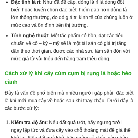
Đặc tính lá rí:
Như đã đề cập, dòng lá rí là dòng đột
biến hoặc tuyển chọn đặc biệt, hiếm gặp hơn dòng lá
lớn thông thường, do đó giá trị kinh tế của chúng luôn ở
mức cao và ổn định trên thị trường.
Tính nghệ thuật:
Một tác phẩm có hồn, đạt các tiêu
chuẩn về cổ – kỳ – mỹ sẽ là một tài sản có giá trị tăng
dần theo thời gian, được các nhà sưu tầm săn đón với
mức giá từ vài triệu đến hàng trăm triệu đồng.
Cách xử lý khi cây cùm cụm bị rụng lá hoặc héo
cành
Đây là vấn đề phổ biến mà nhiều người gặp phải, đặc biệt
là khi mới mua cây về hoặc sau khi thay chậu. Dưới đây là
các bước xử lý:
Kiểm tra độ ẩm:
Nếu đất quá ướt, hãy ngưng tưới
ngay lập tức và đưa cây vào chỗ thoáng mát để giá thể
khô lại. Nếu đất quá khô, hãy ngâm cả chậu vào chậu