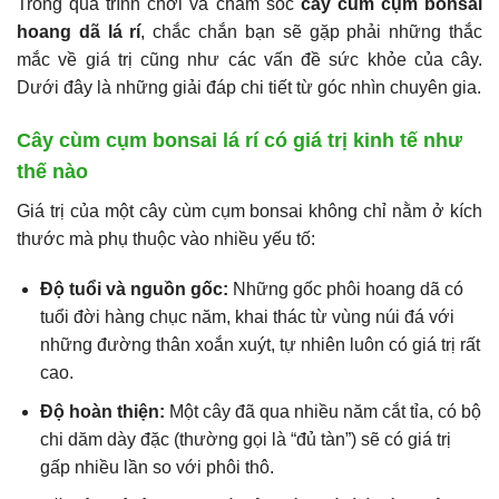
Trong quá trình chơi và chăm sóc
cây cùm cụm bonsai
hoang dã lá rí
, chắc chắn bạn sẽ gặp phải những thắc
mắc về giá trị cũng như các vấn đề sức khỏe của cây.
Dưới đây là những giải đáp chi tiết từ góc nhìn chuyên gia.
Cây cùm cụm bonsai lá rí có giá trị kinh tế như
thế nào
Giá trị của một cây cùm cụm bonsai không chỉ nằm ở kích
thước mà phụ thuộc vào nhiều yếu tố:
Độ tuổi và nguồn gốc:
Những gốc phôi hoang dã có
tuổi đời hàng chục năm, khai thác từ vùng núi đá với
những đường thân xoắn xuýt, tự nhiên luôn có giá trị rất
cao.
Độ hoàn thiện:
Một cây đã qua nhiều năm cắt tỉa, có bộ
chi dăm dày đặc (thường gọi là “đủ tàn”) sẽ có giá trị
gấp nhiều lần so với phôi thô.