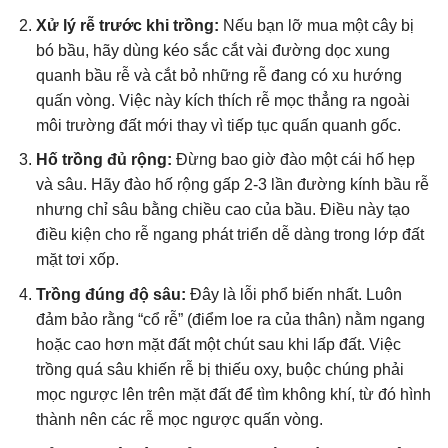
Xử lý rễ trước khi trồng:
Nếu bạn lỡ mua một cây bị
bó bầu, hãy dùng kéo sắc cắt vài đường dọc xung
quanh bầu rễ và cắt bỏ những rễ đang có xu hướng
quấn vòng. Việc này kích thích rễ mọc thẳng ra ngoài
môi trường đất mới thay vì tiếp tục quấn quanh gốc.
Hố trồng đủ rộng:
Đừng bao giờ đào một cái hố hẹp
và sâu. Hãy đào hố rộng gấp 2-3 lần đường kính bầu rễ
nhưng chỉ sâu bằng chiều cao của bầu. Điều này tạo
điều kiện cho rễ ngang phát triển dễ dàng trong lớp đất
mặt tơi xốp.
Trồng đúng độ sâu:
Đây là lỗi phổ biến nhất. Luôn
đảm bảo rằng “cổ rễ” (điểm loe ra của thân) nằm ngang
hoặc cao hơn mặt đất một chút sau khi lấp đất. Việc
trồng quá sâu khiến rễ bị thiếu oxy, buộc chúng phải
mọc ngược lên trên mặt đất để tìm không khí, từ đó hình
thành nên các rễ mọc ngược quấn vòng.