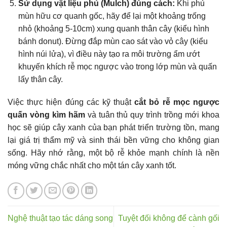
Sử dụng vật liệu phủ (Mulch) đúng cách:
Khi phủ
mùn hữu cơ quanh gốc, hãy để lại một khoảng trống
nhỏ (khoảng 5-10cm) xung quanh thân cây (kiểu hình
bánh donut). Đừng đắp mùn cao sát vào vỏ cây (kiểu
hình núi lửa), vì điều này tạo ra môi trường ẩm ướt
khuyến khích rễ mọc ngược vào trong lớp mùn và quấn
lấy thân cây.
Việc thực hiện đúng các kỹ thuật
cắt bỏ rễ mọc ngược
quấn vòng kìm hãm
và tuân thủ quy trình trồng mới khoa
học sẽ giúp cây xanh của bạn phát triển trường tồn, mang
lại giá trị thẩm mỹ và sinh thái bền vững cho không gian
sống. Hãy nhớ rằng, một bộ rễ khỏe mạnh chính là nền
móng vững chắc nhất cho một tán cây xanh tốt.
Nghệ thuật tạo tác dáng song
Tuyệt đối không để cành gối