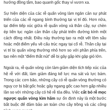
hướng đồng tâm, bao quanh gốc thay vì vươn xa.
Sự hiện diện của các rễ quấn vòng làm ngăn cản sự phát
triển của các rễ ngang bình thường tại vị trí đó. Hơn nữa,
tại điểm tiếp xúc giữa rễ quấn vòng và thân cây, sự chèn
ép liên tục ngăn cản thân cây phát triển đường kính một
cách đồng nhất. Điều này thường tạo ra một vết lõm sâu
hoặc một điểm yếu về cấu trúc ngay tại cổ rễ. Thân cây tại
vị trí bị quấn vòng thường nhỏ hơn so với phần phía trên,
tạo nên một “điểm thắt nút” dễ bị gãy gập khi gặp gió lớn.
Ngoài ra, rễ quấn vòng còn làm giảm diện tích tiếp xúc của
hệ rễ với đất, làm giảm đáng kể lực ma sát và lực bám.
Trong các cơn bão, những cây có rễ quấn vòng thường có
nguy cơ bị bật gốc hoặc gãy ngang gốc cao hơn gấp nhiều
lần so với những cây có hệ rễ tỏa đều. Việc
cắt bỏ rễ mọc
ngược quấn vòng kìm hãm
sự ổn định này là một bước
bắt buộc để đảm bảo an toàn cho cây trồng và các công