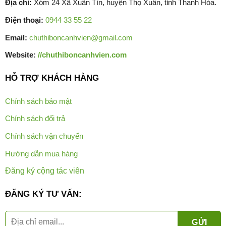
Địa chỉ:
Xóm 24 Xã Xuân Tín, huyện Thọ Xuân, tỉnh Thanh Hóa.
Điện thoại:
0944 33 55 22
Email:
chuthiboncanhvien@gmail.com
Website:
//chuthiboncanhvien.com
HỖ TRỢ KHÁCH HÀNG
Chính sách bảo mật
Chính sách đổi trả
Chính sách vận chuyển
Hướng dẫn mua hàng
Đăng ký cộng tác viên
ĐĂNG KÝ TƯ VẤN: