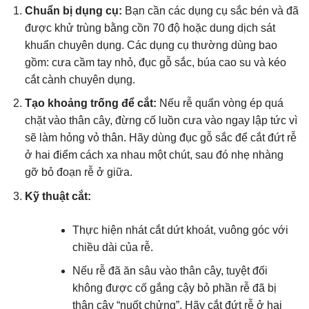
Chuẩn bị dụng cụ:
Bạn cần các dụng cụ sắc bén và đã
được khử trùng bằng cồn 70 độ hoặc dung dịch sát
khuẩn chuyên dụng. Các dụng cụ thường dùng bao
gồm: cưa cầm tay nhỏ, đục gỗ sắc, búa cao su và kéo
cắt cành chuyên dụng.
Tạo khoảng trống để cắt:
Nếu rễ quấn vòng ép quá
chặt vào thân cây, đừng cố luồn cưa vào ngay lập tức vì
sẽ làm hỏng vỏ thân. Hãy dùng đục gỗ sắc để cắt đứt rễ
ở hai điểm cách xa nhau một chút, sau đó nhẹ nhàng
gỡ bỏ đoạn rễ ở giữa.
Kỹ thuật cắt:
Thực hiện nhát cắt dứt khoát, vuông góc với
chiều dài của rễ.
Nếu rễ đã ăn sâu vào thân cây, tuyệt đối
không được cố gắng cậy bỏ phần rễ đã bị
thân cây “nuốt chửng”. Hãy cắt đứt rễ ở hai