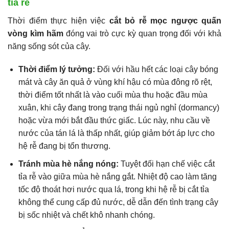
tỉa rễ
Thời điểm thực hiện việc
cắt bỏ rễ mọc ngược quấn
vòng kìm hãm
đóng vai trò cực kỳ quan trọng đối với khả
năng sống sót của cây.
Thời điểm lý tưởng:
Đối với hầu hết các loại cây bóng
mát và cây ăn quả ở vùng khí hậu có mùa đông rõ rệt,
thời điểm tốt nhất là vào cuối mùa thu hoặc đầu mùa
xuân, khi cây đang trong trạng thái ngủ nghỉ (dormancy)
hoặc vừa mới bắt đầu thức giấc. Lúc này, nhu cầu về
nước của tán lá là thấp nhất, giúp giảm bớt áp lực cho
hệ rễ đang bị tổn thương.
Tránh mùa hè nắng nóng:
Tuyệt đối hạn chế việc cắt
tỉa rễ vào giữa mùa hè nắng gắt. Nhiệt độ cao làm tăng
tốc độ thoát hơi nước qua lá, trong khi hệ rễ bị cắt tỉa
không thể cung cấp đủ nước, dễ dẫn đến tình trạng cây
bị sốc nhiệt và chết khô nhanh chóng.