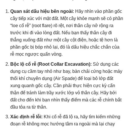
Quan sát dấu hiệu bên ngoài:
Hãy nhìn vào phần gốc
cây tiếp xúc với mặt đất. Một cây khỏe mạnh sẽ có phần
“loe cổ rễ” (root flare) rõ rệt, nơi thân cây nở rộng ra
trước khi đi vào lòng đất. Nếu bạn thấy thân cây đi
thẳng xuống đất như một cây cột điện, hoặc tệ hơn là
phần gốc bị bóp nhỏ lại, đó là dấu hiệu chắc chắn của
rễ mọc ngược quấn vòng.
Bộc lộ cổ rễ (Root Collar Excavation):
Sử dụng các
dụng cụ cầm tay nhỏ như bay, bàn chải cứng hoặc máy
thổi khí chuyên dụng (Air Spade) để loại bỏ lớp đất
xung quanh gốc cây. Cần phải thực hiện cực kỳ cẩn
thận để tránh làm trầy xước lớp vỏ thân cây. Hãy bới
đất cho đến khi bạn nhìn thấy điểm mà các rễ chính bắt
đầu tỏa ra từ thân.
Xác định rễ lỗi:
Khi cổ rễ đã lộ ra, hãy tìm kiếm những
đoạn rễ không mọc hướng tâm ra ngoài mà lại chạy