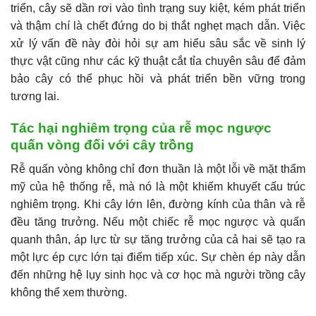
triển, cây sẽ dần rơi vào tình trạng suy kiệt, kém phát triển
và thậm chí là chết đứng do bị thắt nghẹt mạch dẫn. Việc
xử lý vấn đề này đòi hỏi sự am hiểu sâu sắc về sinh lý
thực vật cũng như các kỹ thuật cắt tỉa chuyên sâu để đảm
bảo cây có thể phục hồi và phát triển bền vững trong
tương lai.
Tác hại nghiêm trọng của rễ mọc ngược
quấn vòng đối với cây trồng
Rễ quấn vòng không chỉ đơn thuần là một lỗi về mặt thẩm
mỹ của hệ thống rễ, mà nó là một khiếm khuyết cấu trúc
nghiêm trọng. Khi cây lớn lên, đường kính của thân và rễ
đều tăng trưởng. Nếu một chiếc rễ mọc ngược và quấn
quanh thân, áp lực từ sự tăng trưởng của cả hai sẽ tạo ra
một lực ép cực lớn tại điểm tiếp xúc. Sự chèn ép này dẫn
đến những hệ lụy sinh học và cơ học mà người trồng cây
không thể xem thường.