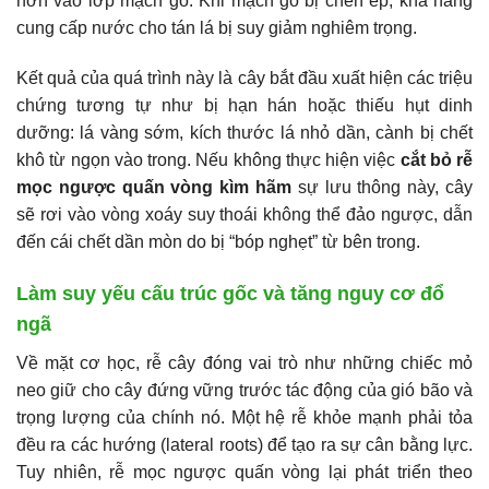
hơn vào lớp mạch gỗ. Khi mạch gỗ bị chèn ép, khả năng
cung cấp nước cho tán lá bị suy giảm nghiêm trọng.
Kết quả của quá trình này là cây bắt đầu xuất hiện các triệu
chứng tương tự như bị hạn hán hoặc thiếu hụt dinh
dưỡng: lá vàng sớm, kích thước lá nhỏ dần, cành bị chết
khô từ ngọn vào trong. Nếu không thực hiện việc
cắt bỏ rễ
mọc ngược quấn vòng kìm hãm
sự lưu thông này, cây
sẽ rơi vào vòng xoáy suy thoái không thể đảo ngược, dẫn
đến cái chết dần mòn do bị “bóp nghẹt” từ bên trong.
Làm suy yếu cấu trúc gốc và tăng nguy cơ đổ
ngã
Về mặt cơ học, rễ cây đóng vai trò như những chiếc mỏ
neo giữ cho cây đứng vững trước tác động của gió bão và
trọng lượng của chính nó. Một hệ rễ khỏe mạnh phải tỏa
đều ra các hướng (lateral roots) để tạo ra sự cân bằng lực.
Tuy nhiên, rễ mọc ngược quấn vòng lại phát triển theo