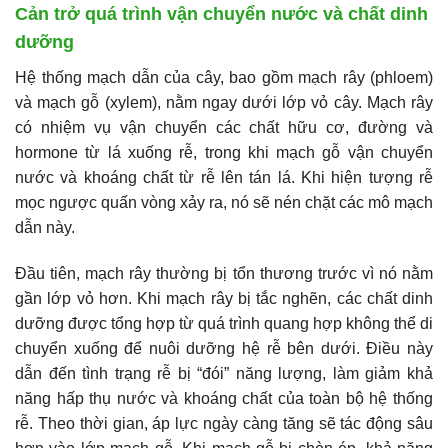
Cản trở quá trình vận chuyển nước và chất dinh
dưỡng
Hệ thống mạch dẫn của cây, bao gồm mạch rây (phloem)
và mạch gỗ (xylem), nằm ngay dưới lớp vỏ cây. Mạch rây
có nhiệm vụ vận chuyển các chất hữu cơ, đường và
hormone từ lá xuống rễ, trong khi mạch gỗ vận chuyển
nước và khoáng chất từ rễ lên tán lá. Khi hiện tượng rễ
mọc ngược quấn vòng xảy ra, nó sẽ nén chặt các mô mạch
dẫn này.
Đầu tiên, mạch rây thường bị tổn thương trước vì nó nằm
gần lớp vỏ hơn. Khi mạch rây bị tắc nghẽn, các chất dinh
dưỡng được tổng hợp từ quá trình quang hợp không thể di
chuyển xuống để nuôi dưỡng hệ rễ bên dưới. Điều này
dẫn đến tình trạng rễ bị “đói” năng lượng, làm giảm khả
năng hấp thụ nước và khoáng chất của toàn bộ hệ thống
rễ. Theo thời gian, áp lực ngày càng tăng sẽ tác động sâu