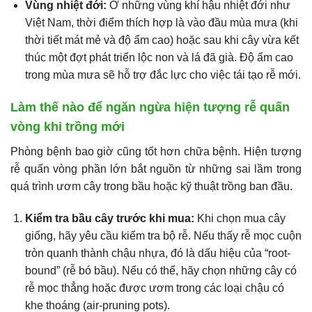
Vùng nhiệt đới:
Ở những vùng khí hậu nhiệt đới như
Việt Nam, thời điểm thích hợp là vào đầu mùa mưa (khi
thời tiết mát mẻ và độ ẩm cao) hoặc sau khi cây vừa kết
thúc một đợt phát triển lộc non và lá đã già. Độ ẩm cao
trong mùa mưa sẽ hỗ trợ đắc lực cho việc tái tạo rễ mới.
Làm thế nào để ngăn ngừa hiện tượng rễ quấn
vòng khi trồng mới
Phòng bệnh bao giờ cũng tốt hơn chữa bệnh. Hiện tượng
rễ quấn vòng phần lớn bắt nguồn từ những sai lầm trong
quá trình ươm cây trong bầu hoặc kỹ thuật trồng ban đầu.
Kiểm tra bầu cây trước khi mua:
Khi chọn mua cây
giống, hãy yêu cầu kiểm tra bộ rễ. Nếu thấy rễ mọc cuộn
tròn quanh thành chậu nhựa, đó là dấu hiệu của “root-
bound” (rễ bó bầu). Nếu có thể, hãy chọn những cây có
rễ mọc thẳng hoặc được ươm trong các loại chậu có
khe thoáng (air-pruning pots).