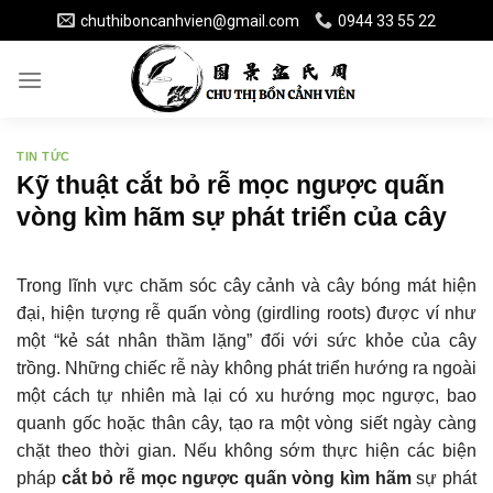
Skip
chuthiboncanhvien@gmail.com
0944 33 55 22
to
content
TIN TỨC
Kỹ thuật cắt bỏ rễ mọc ngược quấn
vòng kìm hãm sự phát triển của cây
Trong lĩnh vực chăm sóc cây cảnh và cây bóng mát hiện
đại, hiện tượng rễ quấn vòng (girdling roots) được ví như
một “kẻ sát nhân thầm lặng” đối với sức khỏe của cây
trồng. Những chiếc rễ này không phát triển hướng ra ngoài
một cách tự nhiên mà lại có xu hướng mọc ngược, bao
quanh gốc hoặc thân cây, tạo ra một vòng siết ngày càng
chặt theo thời gian. Nếu không sớm thực hiện các biện
pháp
cắt bỏ rễ mọc ngược quấn vòng kìm hãm
sự phát