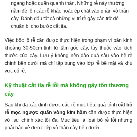
ngang hoặc quấn quanh thân. Những rễ này thường
nằm đè lên các rễ khác hoặc ép chặt vào phần vỏ thân
cây. Đánh dấu tất cả những vị trí rễ gây cản trở để
chuẩn bị cho bước cắt tỉa.
Việc bộc lộ rễ cần được thực hiện trong phạm vi bán kính
khoảng 30-50cm tính từ tâm gốc cây, tùy thuộc vào kích
thước của cây. Lưu ý không nên đào quá sâu vào hệ rễ
chính bên dưới mà chỉ tập trung vào lớp rễ bề mặt và khu
vực cổ rễ.
Kỹ thuật cắt tỉa rễ lỗi mà không gây tổn thương
cây
Sau khi đã xác định được các rễ mục tiêu, quá trình
cắt bỏ
rễ mọc ngược quấn vòng kìm hãm
cần được thực hiện
với sự chính xác tối đa. Mục tiêu là loại bỏ rễ lỗi nhưng
phải bảo vệ được lớp vỏ thân cây bên dưới.