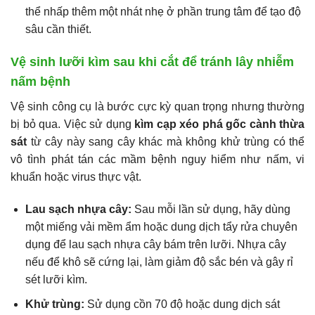
thể nhấp thêm một nhát nhẹ ở phần trung tâm để tạo độ
sâu cần thiết.
Vệ sinh lưỡi kìm sau khi cắt để tránh lây nhiễm
nấm bệnh
Vệ sinh công cụ là bước cực kỳ quan trọng nhưng thường
bị bỏ qua. Việc sử dụng
kìm cạp xéo phá gốc cành thừa
sát
từ cây này sang cây khác mà không khử trùng có thể
vô tình phát tán các mầm bệnh nguy hiểm như nấm, vi
khuẩn hoặc virus thực vật.
Lau sạch nhựa cây:
Sau mỗi lần sử dụng, hãy dùng
một miếng vải mềm ẩm hoặc dung dịch tẩy rửa chuyên
dụng để lau sạch nhựa cây bám trên lưỡi. Nhựa cây
nếu để khô sẽ cứng lại, làm giảm độ sắc bén và gây rỉ
sét lưỡi kìm.
Khử trùng:
Sử dụng cồn 70 độ hoặc dung dịch sát