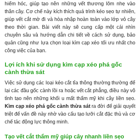
hiểm hóc, giúp tạo nên những vết thương lõm nhẹ vào
thân cây. Cơ chế này kích thích quá trình kéo sẹo tự nhiên,
giúp vết cắt mờ đi và hòa nhập hoàn toàn vào lớp vỏ cây
theo thời gian. Bài viết này sẽ cung cấp một cái nhìn
chuyên sâu và hướng dẫn chi tiết về cách sử dụng, bảo
quản cũng như lựa chọn loại kìm cạp xéo tối ưu nhất cho
công việc của bạn.
Lợi ích khi sử dụng kìm cạp xéo phá gốc
cành thừa sát
Việc sử dụng các loại kéo cắt tỉa thông thường thường để
lại các đầu gốc cành lồi ra hoặc vết cắt phẳng, điều này vô
tình tạo nên những khối u mất thẩm mỹ khi cây liền sẹo.
Kìm cạp xéo phá gốc cành thừa sát
ra đời để giải quyết
triệt để vấn đề này nhờ vào cấu tạo lưỡi cắt đặc thù và cơ
chế tác động lực thông minh.
Tạo vết cắt thẩm mỹ giúp cây nhanh liền sẹo