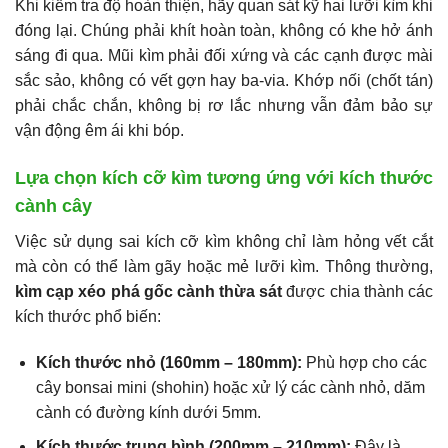
Khi kiểm tra độ hoàn thiện, hãy quan sát kỹ hai lưỡi kìm khi
đóng lại. Chúng phải khít hoàn toàn, không có khe hở ánh
sáng đi qua. Mũi kìm phải đối xứng và các cạnh được mài
sắc sảo, không có vết gợn hay ba-via. Khớp nối (chốt tán)
phải chắc chắn, không bị rơ lắc nhưng vẫn đảm bảo sự
vận động êm ái khi bóp.
Lựa chọn kích cỡ kìm tương ứng với kích thước
cành cây
Việc sử dụng sai kích cỡ kìm không chỉ làm hỏng vết cắt
mà còn có thể làm gãy hoặc mẻ lưỡi kìm. Thông thường,
kìm cạp xéo phá gốc cành thừa sát
được chia thành các
kích thước phổ biến:
Kích thước nhỏ (160mm – 180mm):
Phù hợp cho các
cây bonsai mini (shohin) hoặc xử lý các cành nhỏ, dăm
cành có đường kính dưới 5mm.
Kích thước trung bình (200mm – 210mm):
Đây là