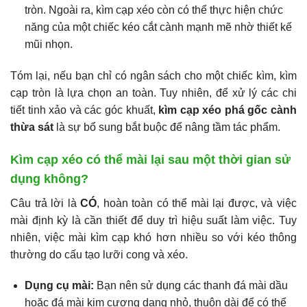
tròn. Ngoài ra, kìm cạp xéo còn có thể thực hiện chức
năng của một chiếc kéo cắt cành mạnh mẽ nhờ thiết kế
mũi nhọn.
Tóm lại, nếu bạn chỉ có ngân sách cho một chiếc kìm, kìm
cạp tròn là lựa chọn an toàn. Tuy nhiên, để xử lý các chi
tiết tinh xảo và các góc khuất,
kìm cạp xéo phá gốc cành
thừa sát
là sự bổ sung bắt buộc để nâng tầm tác phẩm.
Kìm cạp xéo có thể mài lại sau một thời gian sử
dụng không?
Câu trả lời là
CÓ
, hoàn toàn có thể mài lại được, và việc
mài định kỳ là cần thiết để duy trì hiệu suất làm việc. Tuy
nhiên, việc mài kìm cạp khó hơn nhiều so với kéo thông
thường do cấu tạo lưỡi cong và xéo.
Dụng cụ mài:
Bạn nên sử dụng các thanh đá mài dầu
hoặc đá mài kim cương dạng nhỏ, thuôn dài để có thể