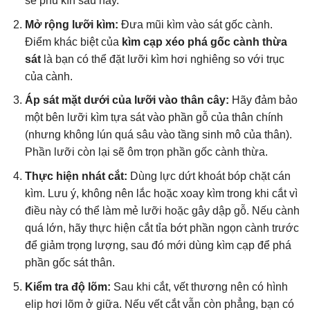
sẽ phủ kín sau này.
Mở rộng lưỡi kìm:
Đưa mũi kìm vào sát gốc cành.
Điểm khác biệt của
kìm cạp xéo phá gốc cành thừa
sát
là bạn có thể đặt lưỡi kìm hơi nghiêng so với trục
của cành.
Áp sát mặt dưới của lưỡi vào thân cây:
Hãy đảm bảo
một bên lưỡi kìm tựa sát vào phần gỗ của thân chính
(nhưng không lún quá sâu vào tầng sinh mô của thân).
Phần lưỡi còn lại sẽ ôm trọn phần gốc cành thừa.
Thực hiện nhát cắt:
Dùng lực dứt khoát bóp chặt cán
kìm. Lưu ý, không nên lắc hoặc xoay kìm trong khi cắt vì
điều này có thể làm mẻ lưỡi hoặc gây dập gỗ. Nếu cành
quá lớn, hãy thực hiện cắt tỉa bớt phần ngọn cành trước
để giảm trọng lượng, sau đó mới dùng kìm cạp để phá
phần gốc sát thân.
Kiểm tra độ lõm:
Sau khi cắt, vết thương nên có hình
elip hơi lõm ở giữa. Nếu vết cắt vẫn còn phẳng, bạn có