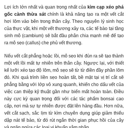
Lợi ích lớn nhất và quan trọng nhất của
kìm cạp xéo phá
gốc cành thừa sát
chính là khả năng tạo ra một vết cắt
hơi lõm vào bên trong thân cây. Theo nguyên lý sinh học
của thực vật, khi một vết thương xảy ra, các tế bào tại tầng
sinh mô (cambium) sẽ bắt đầu phân chia mạnh mẽ để tạo
ra mô sẹo (callus) che phủ vết thương.
Nếu vết cắt phẳng hoặc lồi, mô sẹo khi đùn ra sẽ tạo thành
một vết lồi mất tự nhiên trên thân cây. Ngược lại, với thiết
kế lưỡi xéo tạo độ lõm, mô sẹo sẽ từ từ điền đầy phần lõm
đó. Khi quá trình liền sẹo hoàn tất, bề mặt tại vị trí cắt sẽ
phẳng bằng với lớp vỏ xung quanh, khiến cho dấu vết của
việc can thiệp kỹ thuật gần như biến mất hoàn toàn. Điều
này cực kỳ quan trọng đối với các tác phẩm bonsai cao
cấp, nơi mà sự tự nhiên được đặt lên hàng đầu. Hơn nữa,
vết cắt sạch, sắc lịm từ kìm chuyên dụng giúp giảm thiểu
dập nát tế bào, từ đó rút ngắn thời gian phục hồi của cây
và ngăn ngừa các loại vi khuẩn xâm nhập.