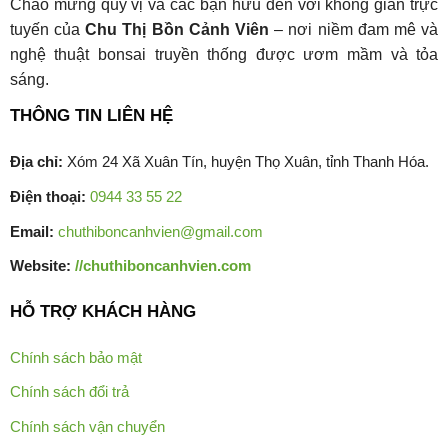
Chào mừng quý vị và các bạn hữu đến với không gian trực
tuyến của
Chu Thị Bồn Cảnh Viên
– nơi niềm đam mê và
nghệ thuật bonsai truyền thống được ươm mầm và tỏa
sáng.
THÔNG TIN LIÊN HỆ
Địa chỉ:
Xóm 24 Xã Xuân Tín, huyện Thọ Xuân, tỉnh Thanh Hóa.
Điện thoại:
0944 33 55 22
Email:
chuthiboncanhvien@gmail.com
Website:
//chuthiboncanhvien.com
HỖ TRỢ KHÁCH HÀNG
Chính sách bảo mật
Chính sách đổi trả
Chính sách vận chuyển