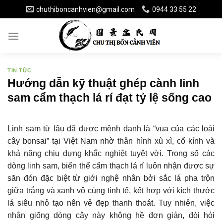
Skip
chuthiboncanhvien@gmail.com
0944 33 55 22
to
content
TIN TỨC
Hướng dẫn kỹ thuật ghép cành linh
sam cẩm thạch lá rí đạt tỷ lệ sống cao
Linh sam từ lâu đã được mệnh danh là “vua của các loài
cây bonsai” tại Việt Nam nhờ thân hình xù xì, cổ kính và
khả năng chịu đựng khắc nghiệt tuyệt vời. Trong số các
dòng linh sam, biến thể cẩm thạch lá rí luôn nhận được sự
săn đón đặc biệt từ giới nghệ nhân bởi sắc lá pha trộn
giữa trắng và xanh vô cùng tinh tế, kết hợp với kích thước
lá siêu nhỏ tạo nên vẻ đẹp thanh thoát. Tuy nhiên, việc
nhân giống dòng cây này không hề đơn giản, đòi hỏi