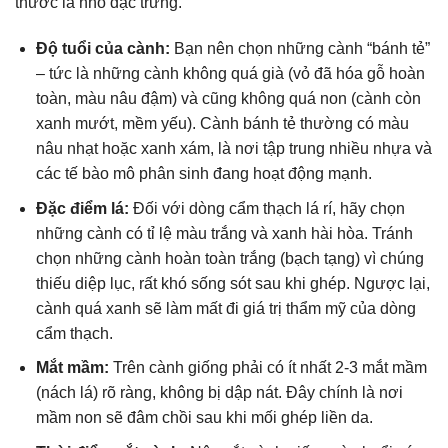
thước lá nhỏ đặc trưng.
Độ tuổi của cành:
Bạn nên chọn những cành “bánh tẻ”
– tức là những cành không quá già (vỏ đã hóa gỗ hoàn
toàn, màu nâu đậm) và cũng không quá non (cành còn
xanh mướt, mềm yếu). Cành bánh tẻ thường có màu
nâu nhạt hoặc xanh xám, là nơi tập trung nhiều nhựa và
các tế bào mô phân sinh đang hoạt động mạnh.
Đặc điểm lá:
Đối với dòng cẩm thạch lá rí, hãy chọn
những cành có tỉ lệ màu trắng và xanh hài hòa. Tránh
chọn những cành hoàn toàn trắng (bạch tạng) vì chúng
thiếu diệp lục, rất khó sống sót sau khi ghép. Ngược lại,
cành quá xanh sẽ làm mất đi giá trị thẩm mỹ của dòng
cẩm thạch.
Mắt mầm:
Trên cành giống phải có ít nhất 2-3 mắt mầm
(nách lá) rõ ràng, không bị dập nát. Đây chính là nơi
mầm non sẽ đâm chồi sau khi mối ghép liền da.