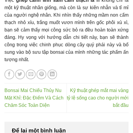
Việc
ghép cành linh sam cẩm thạch lá rí
không chỉ là
một kỹ thuật nhân giống, mà còn là sự kiên nhẫn và tỉ mỉ
của người nghệ nhân. Khi nhìn thấy những mầm non cẩm
thạch nhỏ xíu, trắng muốt vươn mình trên gốc phôi xù xì,
bạn sẽ cảm thấy mọi công sức bỏ ra đều hoàn toàn xứng
đáng. Hy vọng với hướng dẫn chi tiết này, bạn sẽ thành
công trong việc chinh phục dòng cây quý phái này và bổ
sung vào bộ sưu tập bonsai của mình những tác phẩm ấn
tượng nhất.
Bonsai Mai Chiếu Thủy Nu
Kỹ thuật ghép mắt mai vàng
Mặt Khỉ: Đặc Điểm Và Cách
tỷ lệ sống cao cho người mới
Chăm Sóc Toàn Diện
bắt đầu
Để lại một bình luận