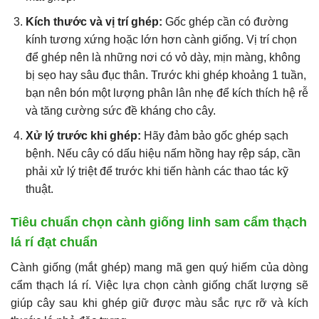
Kích thước và vị trí ghép:
Gốc ghép cần có đường
kính tương xứng hoặc lớn hơn cành giống. Vị trí chọn
để ghép nên là những nơi có vỏ dày, mịn màng, không
bị sẹo hay sâu đục thân. Trước khi ghép khoảng 1 tuần,
bạn nên bón một lượng phân lân nhẹ để kích thích hệ rễ
và tăng cường sức đề kháng cho cây.
Xử lý trước khi ghép:
Hãy đảm bảo gốc ghép sạch
bệnh. Nếu cây có dấu hiệu nấm hồng hay rệp sáp, cần
phải xử lý triệt để trước khi tiến hành các thao tác kỹ
thuật.
Tiêu chuẩn chọn cành giống linh sam cẩm thạch
lá rí đạt chuẩn
Cành giống (mắt ghép) mang mã gen quý hiếm của dòng
cẩm thạch lá rí. Việc lựa chọn cành giống chất lượng sẽ
giúp cây sau khi ghép giữ được màu sắc rực rỡ và kích