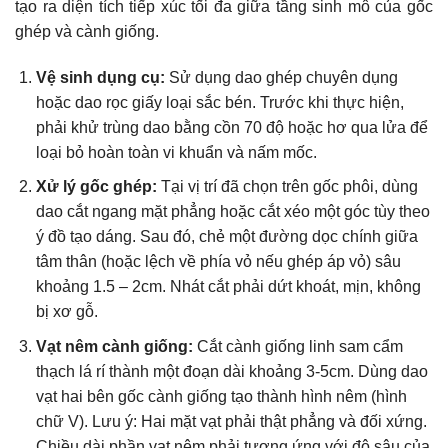
tạo ra diện tích tiếp xúc tối đa giữa tầng sinh mô của gốc
ghép và cành giống.
Vệ sinh dụng cụ:
Sử dụng dao ghép chuyên dụng
hoặc dao rọc giấy loại sắc bén. Trước khi thực hiện,
phải khử trùng dao bằng cồn 70 độ hoặc hơ qua lửa để
loại bỏ hoàn toàn vi khuẩn và nấm mốc.
Xử lý gốc ghép:
Tại vị trí đã chọn trên gốc phôi, dùng
dao cắt ngang mặt phẳng hoặc cắt xéo một góc tùy theo
ý đồ tạo dáng. Sau đó, chẻ một đường dọc chính giữa
tâm thân (hoặc lệch về phía vỏ nếu ghép áp vỏ) sâu
khoảng 1.5 – 2cm. Nhát cắt phải dứt khoát, mịn, không
bị xơ gỗ.
Vạt nêm cành giống:
Cắt cành giống linh sam cẩm
thạch lá rí thành một đoạn dài khoảng 3-5cm. Dùng dao
vạt hai bên gốc cành giống tạo thành hình nêm (hình
chữ V). Lưu ý: Hai mặt vạt phải thật phẳng và đối xứng.
Chiều dài phần vạt nêm phải tương ứng với độ sâu của