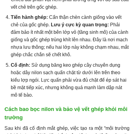
vết chẻ trên gốc ghép.
Tiến hành ghép:
Cẩn thận chèn cành giống vào vết
chẻ của gốc ghép.
Lưu ý cực kỳ quan trọng:
Phải
đảm bảo ít nhất một bên lớp vỏ (tầng sinh mô) của cành
giống và gốc ghép trùng khít lên nhau. Đây là nơi mạch
nhựa lưu thông; nếu hai lớp này không chạm nhau, mắt
ghép chắc chắn sẽ chết khô.
Cố định:
Sử dụng băng keo ghép cây chuyên dụng
hoặc dây nilon sạch quấn chặt từ dưới lên trên theo
kiểu lợp ngói. Lực quấn phải vừa đủ chặt để ép sát hai
bề mặt tiếp xúc, nhưng không quá mạnh làm dập nát
mô tế bào.
Cách bao bọc nilon và bảo vệ vết ghép khỏi môi
trường
Sau khi đã cố định mắt ghép, việc tạo ra một “môi trường