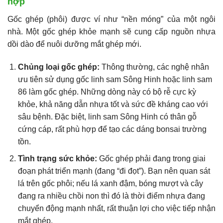
hợp
Gốc ghép (phôi) được ví như “nền móng” của một ngôi
nhà. Một gốc ghép khỏe mạnh sẽ cung cấp nguồn nhựa
dồi dào để nuôi dưỡng mắt ghép mới.
Chủng loại gốc ghép:
Thông thường, các nghệ nhân
ưu tiên sử dụng gốc linh sam Sông Hinh hoặc linh sam
86 làm gốc ghép. Những dòng này có bộ rễ cực kỳ
khỏe, khả năng dẫn nhựa tốt và sức đề kháng cao với
sâu bệnh. Đặc biệt, linh sam Sông Hinh có thân gỗ
cứng cáp, rất phù hợp để tạo các dáng bonsai trường
tồn.
Tình trạng sức khỏe:
Gốc ghép phải đang trong giai
đoạn phát triển mạnh (đang “đi đọt”). Bạn nên quan sát
lá trên gốc phôi; nếu lá xanh đậm, bóng mượt và cây
đang ra nhiều chồi non thì đó là thời điểm nhựa đang
chuyển động mạnh nhất, rất thuận lợi cho việc tiếp nhận
mắt ghép.