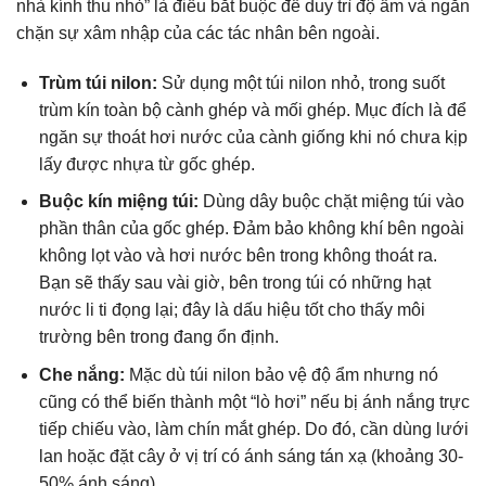
nhà kính thu nhỏ” là điều bắt buộc để duy trì độ ẩm và ngăn
chặn sự xâm nhập của các tác nhân bên ngoài.
Trùm túi nilon:
Sử dụng một túi nilon nhỏ, trong suốt
trùm kín toàn bộ cành ghép và mối ghép. Mục đích là để
ngăn sự thoát hơi nước của cành giống khi nó chưa kịp
lấy được nhựa từ gốc ghép.
Buộc kín miệng túi:
Dùng dây buộc chặt miệng túi vào
phần thân của gốc ghép. Đảm bảo không khí bên ngoài
không lọt vào và hơi nước bên trong không thoát ra.
Bạn sẽ thấy sau vài giờ, bên trong túi có những hạt
nước li ti đọng lại; đây là dấu hiệu tốt cho thấy môi
trường bên trong đang ổn định.
Che nắng:
Mặc dù túi nilon bảo vệ độ ẩm nhưng nó
cũng có thể biến thành một “lò hơi” nếu bị ánh nắng trực
tiếp chiếu vào, làm chín mắt ghép. Do đó, cần dùng lưới
lan hoặc đặt cây ở vị trí có ánh sáng tán xạ (khoảng 30-
50% ánh sáng).