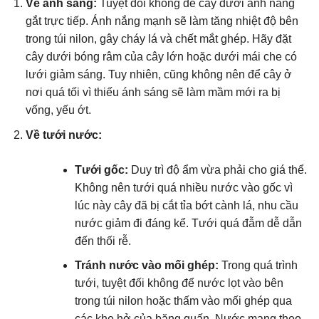
Về ánh sáng:
Tuyệt đối không để cây dưới ánh nắng
gắt trực tiếp. Ánh nắng mạnh sẽ làm tăng nhiệt độ bên
trong túi nilon, gây cháy lá và chết mắt ghép. Hãy đặt
cây dưới bóng râm của cây lớn hoặc dưới mái che có
lưới giảm sáng. Tuy nhiên, cũng không nên để cây ở
nơi quá tối vì thiếu ánh sáng sẽ làm mầm mới ra bị
vống, yếu ớt.
Về tưới nước:
Tưới gốc:
Duy trì độ ẩm vừa phải cho giá thể.
Không nên tưới quá nhiều nước vào gốc vì
lúc này cây đã bị cắt tỉa bớt cành lá, nhu cầu
nước giảm đi đáng kể. Tưới quá đẫm dễ dẫn
đến thối rễ.
Tránh nước vào mối ghép:
Trong quá trình
tưới, tuyệt đối không để nước lọt vào bên
trong túi nilon hoặc thấm vào mối ghép qua
các khe hở của băng quấn. Nước mang theo