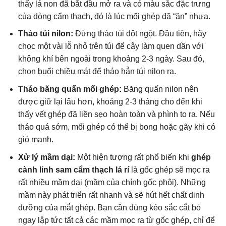
thấy lá non đã bắt đầu mở ra và có màu sắc đặc trưng
của dòng cẩm thạch, đó là lúc mối ghép đã “ăn” nhựa.
Tháo túi nilon:
Đừng tháo túi đột ngột. Đầu tiên, hãy
chọc một vài lỗ nhỏ trên túi để cây làm quen dần với
không khí bên ngoài trong khoảng 2-3 ngày. Sau đó,
chọn buổi chiều mát để tháo hẳn túi nilon ra.
Tháo băng quấn mối ghép:
Băng quấn nilon nên
được giữ lại lâu hơn, khoảng 2-3 tháng cho đến khi
thấy vết ghép đã liền sẹo hoàn toàn và phình to ra. Nếu
tháo quá sớm, mối ghép có thể bị bong hoặc gãy khi có
gió mạnh.
Xử lý mầm dại:
Một hiện tượng rất phổ biến khi
ghép
cành linh sam cẩm thạch lá rí
là gốc ghép sẽ mọc ra
rất nhiều mầm dại (mầm của chính gốc phôi). Những
mầm này phát triển rất nhanh và sẽ hút hết chất dinh
dưỡng của mắt ghép. Bạn cần dùng kéo sắc cắt bỏ
ngay lập tức tất cả các mầm mọc ra từ gốc ghép, chỉ để