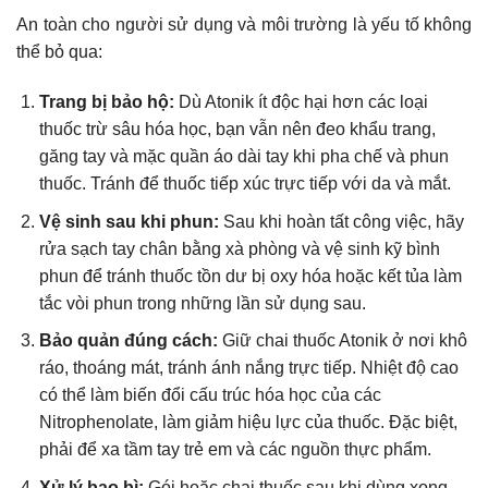
An toàn cho người sử dụng và môi trường là yếu tố không
thể bỏ qua:
Trang bị bảo hộ:
Dù Atonik ít độc hại hơn các loại
thuốc trừ sâu hóa học, bạn vẫn nên đeo khẩu trang,
găng tay và mặc quần áo dài tay khi pha chế và phun
thuốc. Tránh để thuốc tiếp xúc trực tiếp với da và mắt.
Vệ sinh sau khi phun:
Sau khi hoàn tất công việc, hãy
rửa sạch tay chân bằng xà phòng và vệ sinh kỹ bình
phun để tránh thuốc tồn dư bị oxy hóa hoặc kết tủa làm
tắc vòi phun trong những lần sử dụng sau.
Bảo quản đúng cách:
Giữ chai thuốc Atonik ở nơi khô
ráo, thoáng mát, tránh ánh nắng trực tiếp. Nhiệt độ cao
có thể làm biến đổi cấu trúc hóa học của các
Nitrophenolate, làm giảm hiệu lực của thuốc. Đặc biệt,
phải để xa tầm tay trẻ em và các nguồn thực phẩm.
Xử lý bao bì:
Gói hoặc chai thuốc sau khi dùng xong