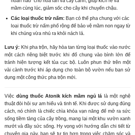
hoàn hảo” cho hoa lan và cây cảnh, giúp kích rễ và
mầm cùng lúc, giảm sốc cho cây khi chuyển chậu.
Các loại thuốc trừ nấm:
Bạn có thể pha chung với các
loại thuốc trừ nấm phổ rộng để bảo vệ mầm non ngay từ
khi chúng vừa nhú ra khỏi nách lá.
Lưu ý:
Khi pha trộn, hãy hòa tan từng loại thuốc vào nước
một cách riêng biệt trước khi đổ chung vào bình lớn để
tránh hiện tượng kết tủa cục bộ. Luôn phun thử trên một
vài cành trước khi áp dụng cho toàn bộ vườn nếu bạn sử
dụng một công thức pha trộn mới.
Việc
dùng thuốc Atonik kích mầm ngủ lá
là một nghệ
thuật đòi hỏi sự am hiểu và tinh tế. Khi được sử dụng đúng
cách, nó chính là chiếc chìa khóa vạn năng để mở ra sức
sống tiềm tàng của cây trồng, mang lại một khu vườn xanh
mướt và đầy sức sống. Hy vọng với hướng dẫn chi tiết từ
chuyên gia này, bạn sẽ tự tin hơn trong việc chăm sóc và