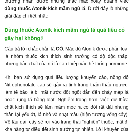
thường nhận được những thắc mắc xoay quanh việc
dùng thuốc Atonik kích mầm ngủ lá
. Dưới đây là những
giải đáp chi tiết nhất:
Dùng thuốc Atonik kích mầm ngủ lá quá liều có
gây hại không?
Câu trả lời chắc chắn là
CÓ
. Mặc dù Atonik được phân loại
là nhóm thuốc kích thích sinh trưởng có độ độc thấp,
nhưng bản chất của nó là can thiệp vào hệ thống hormone.
Khi bạn sử dụng quá liều lượng khuyến cáo, nồng độ
Nitrophenolate cao sẽ gây ra tình trạng thẩm thấu ngược,
làm tế bào lá bị mất nước đột ngột dẫn đến cháy mép lá
hoặc rụng lá hàng loạt. Nghiêm trọng hơn, việc dư thừa
chất kích thích sẽ làm mầm mọc ra có đốt rất dài nhưng
thân lại yếu ớt, lá nhỏ và nhạt màu (hiện tượng vống cây).
Về lâu dài, cây sẽ rơi vào trạng thái “nghiện” thuốc, mất đi
khả năng tự điều tiết sinh trưởng tự nhiên. Lời khuyên của