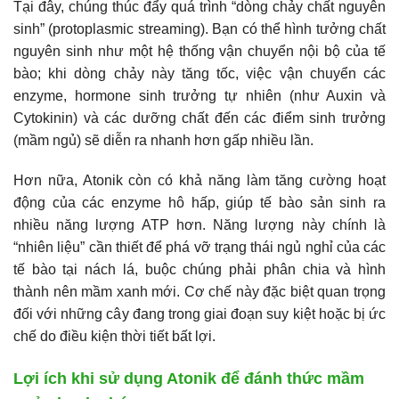
Tại đây, chúng thúc đẩy quá trình “dòng chảy chất nguyên
sinh” (protoplasmic streaming). Bạn có thể hình tưởng chất
nguyên sinh như một hệ thống vận chuyển nội bộ của tế
bào; khi dòng chảy này tăng tốc, việc vận chuyển các
enzyme, hormone sinh trưởng tự nhiên (như Auxin và
Cytokinin) và các dưỡng chất đến các điểm sinh trưởng
(mầm ngủ) sẽ diễn ra nhanh hơn gấp nhiều lần.
Hơn nữa, Atonik còn có khả năng làm tăng cường hoạt
động của các enzyme hô hấp, giúp tế bào sản sinh ra
nhiều năng lượng ATP hơn. Năng lượng này chính là
“nhiên liệu” cần thiết để phá vỡ trạng thái ngủ nghỉ của các
tế bào tại nách lá, buộc chúng phải phân chia và hình
thành nên mầm xanh mới. Cơ chế này đặc biệt quan trọng
đối với những cây đang trong giai đoạn suy kiệt hoặc bị ức
chế do điều kiện thời tiết bất lợi.
Lợi ích khi sử dụng Atonik để đánh thức mầm