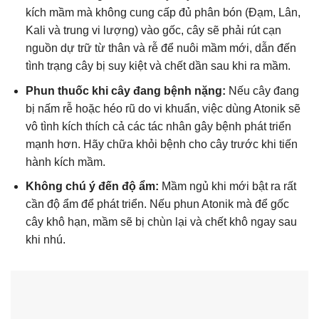
kích mầm mà không cung cấp đủ phân bón (Đạm, Lân,
Kali và trung vi lượng) vào gốc, cây sẽ phải rút cạn
nguồn dự trữ từ thân và rễ để nuôi mầm mới, dẫn đến
tình trạng cây bị suy kiệt và chết dần sau khi ra mầm.
Phun thuốc khi cây đang bệnh nặng:
Nếu cây đang
bị nấm rễ hoặc héo rũ do vi khuẩn, việc dùng Atonik sẽ
vô tình kích thích cả các tác nhân gây bệnh phát triển
mạnh hơn. Hãy chữa khỏi bệnh cho cây trước khi tiến
hành kích mầm.
Không chú ý đến độ ẩm:
Mầm ngủ khi mới bật ra rất
cần độ ẩm để phát triển. Nếu phun Atonik mà để gốc
cây khô hạn, mầm sẽ bị chùn lại và chết khô ngay sau
khi nhú.