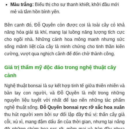
Màu trắng:
Biểu thị cho sự thanh khiết, khởi đầu mới
mẻ và tâm hồn bình yên.
Bên cạnh đó, Đỗ Quyên còn được coi là loài cây có khả
năng hóa giải tà khí, mang lại luồng năng lượng tích cực
cho ngôi nhà. Những cánh hoa mỏng manh nhưng sức
sống mãnh liệt của cây là minh chứng cho tinh thần kiên
cường, vượt qua nghịch cảnh để đón chờ thành công.
Giá trị thẩm mỹ độc đáo trong nghệ thuật cây
cảnh
Nghệ thuật bonsai là sự kết hợp tinh tế giữa thiên nhiên và
bàn tay con người, và Đỗ Quyên là một trong những
nguyên liệu tuyệt vời nhất để tạo nên những tác phẩm
nghệ thuật sống.
Đỗ Quyên bonsai rực rỡ sắc hoa xuân
thu hút người xem bởi sự đối lập đầy thú vị: thân cây già
cỗi, xù xì, mang đậm dấu ấn của thời gian, nhưng lại nâng
đỡ những chùm hoa rực rỡ, mềm mại và tràn đầy nhựa