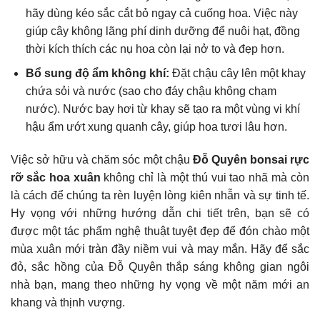
hãy dùng kéo sắc cắt bỏ ngay cả cuống hoa. Việc này
giúp cây không lãng phí dinh dưỡng để nuôi hạt, đồng
thời kích thích các nụ hoa còn lại nở to và đẹp hơn.
Bổ sung độ ẩm không khí:
Đặt chậu cây lên một khay
chứa sỏi và nước (sao cho đáy chậu không chạm
nước). Nước bay hơi từ khay sẽ tạo ra một vùng vi khí
hậu ẩm ướt xung quanh cây, giúp hoa tươi lâu hơn.
Việc sở hữu và chăm sóc một chậu
Đỗ Quyên bonsai rực
rỡ sắc hoa xuân
không chỉ là một thú vui tao nhã mà còn
là cách để chúng ta rèn luyện lòng kiên nhẫn và sự tinh tế.
Hy vọng với những hướng dẫn chi tiết trên, bạn sẽ có
được một tác phẩm nghệ thuật tuyệt đẹp để đón chào một
mùa xuân mới tràn đầy niềm vui và may mắn. Hãy để sắc
đỏ, sắc hồng của Đỗ Quyên thắp sáng không gian ngôi
nhà bạn, mang theo những hy vọng về một năm mới an
khang và thịnh vượng.