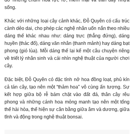
sống.
Khác với những loại cây cảnh khác, Đỗ Quyên có cấu trúc
cành dẻo dai, cho phép các nghệ nhân uốn nắn theo nhiều
dáng thế khác nhau như: dáng trực (thẳng đứng), dáng
huyền (thác đổ), dáng văn nhân (thanh mảnh) hay dáng bạt
phong (gió lùa). Mỗi dáng thế lại kể một câu chuyện riêng
về triết lý nhân sinh và cái nhìn nghệ thuật của người chơi
cây.
Đặc biệt, Đỗ Quyên có đặc tính nở hoa đồng loạt, phủ kín
cả tán cây, tạo nên một “thảm hoa” vô cùng ấn tượng. Sự
kết hợp giữa bộ rễ bám chặt vào đất đá, thân cây rêu
phong và những cánh hoa mỏng manh tạo nên một tổng
thể hài hòa, thể hiện sự cân bằng giữa âm và dương, giữa
tĩnh và động trong nghệ thuật bonsai.