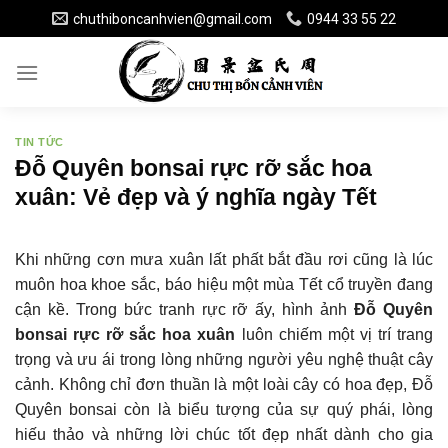
Skip
chuthiboncanhvien@gmail.com
0944 33 55 22
to
content
TIN TỨC
Đỗ Quyên bonsai rực rỡ sắc hoa
xuân: Vẻ đẹp và ý nghĩa ngày Tết
Khi những cơn mưa xuân lất phất bắt đầu rơi cũng là lúc
muôn hoa khoe sắc, báo hiệu một mùa Tết cổ truyền đang
cận kề. Trong bức tranh rực rỡ ấy, hình ảnh
Đỗ Quyên
bonsai rực rỡ sắc hoa xuân
luôn chiếm một vị trí trang
trọng và ưu ái trong lòng những người yêu nghệ thuật cây
cảnh. Không chỉ đơn thuần là một loài cây có hoa đẹp, Đỗ
Quyên bonsai còn là biểu tượng của sự quý phái, lòng
hiếu thảo và những lời chúc tốt đẹp nhất dành cho gia