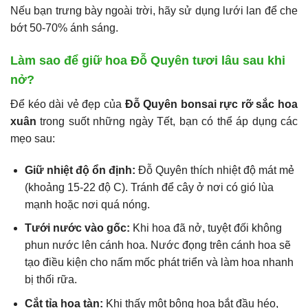
Nếu bạn trưng bày ngoài trời, hãy sử dụng lưới lan để che
bớt 50-70% ánh sáng.
Làm sao để giữ hoa Đỗ Quyên tươi lâu sau khi
nở?
Để kéo dài vẻ đẹp của
Đỗ Quyên bonsai rực rỡ sắc hoa
xuân
trong suốt những ngày Tết, bạn có thể áp dụng các
mẹo sau:
Giữ nhiệt độ ổn định:
Đỗ Quyên thích nhiệt độ mát mẻ
(khoảng 15-22 độ C). Tránh để cây ở nơi có gió lùa
mạnh hoặc nơi quá nóng.
Tưới nước vào gốc:
Khi hoa đã nở, tuyệt đối không
phun nước lên cánh hoa. Nước đọng trên cánh hoa sẽ
tạo điều kiện cho nấm mốc phát triển và làm hoa nhanh
bị thối rữa.
Cắt tỉa hoa tàn:
Khi thấy một bông hoa bắt đầu héo,