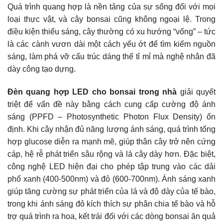
Quá trình quang hợp là nền tảng của sự sống đối với mọi
loại thực vật, và cây bonsai cũng không ngoại lệ. Trong
điều kiện thiếu sáng, cây thường có xu hướng “vống” – tức
là các cành vươn dài một cách yếu ớt để tìm kiếm nguồn
sáng, làm phá vỡ cấu trúc dáng thế tỉ mỉ mà nghệ nhân đã
dày công tạo dựng.
Đèn quang hợp LED cho bonsai trong nhà
giải quyết
triệt để vấn đề này bằng cách cung cấp cường độ ánh
sáng (PPFD – Photosynthetic Photon Flux Density) ổn
định. Khi cây nhận đủ năng lượng ánh sáng, quá trình tổng
hợp glucose diễn ra mạnh mẽ, giúp thân cây trở nên cứng
cáp, hệ rễ phát triển sâu rộng và lá cây dày hơn. Đặc biệt,
công nghệ LED hiện đại cho phép tập trung vào các dải
phổ xanh (400-500nm) và đỏ (600-700nm). Ánh sáng xanh
giúp tăng cường sự phát triển của lá và độ dày của tế bào,
trong khi ánh sáng đỏ kích thích sự phân chia tế bào và hỗ
trợ quá trình ra hoa, kết trái đối với các dòng bonsai ăn quả