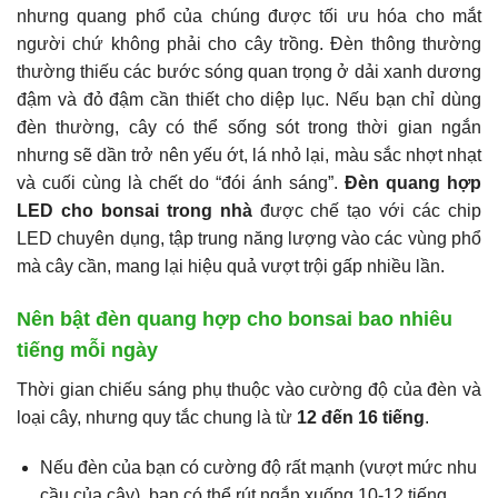
nhưng quang phổ của chúng được tối ưu hóa cho mắt
người chứ không phải cho cây trồng. Đèn thông thường
thường thiếu các bước sóng quan trọng ở dải xanh dương
đậm và đỏ đậm cần thiết cho diệp lục. Nếu bạn chỉ dùng
đèn thường, cây có thể sống sót trong thời gian ngắn
nhưng sẽ dần trở nên yếu ớt, lá nhỏ lại, màu sắc nhợt nhạt
và cuối cùng là chết do “đói ánh sáng”.
Đèn quang hợp
LED cho bonsai trong nhà
được chế tạo với các chip
LED chuyên dụng, tập trung năng lượng vào các vùng phổ
mà cây cần, mang lại hiệu quả vượt trội gấp nhiều lần.
Nên bật đèn quang hợp cho bonsai bao nhiêu
tiếng mỗi ngày
Thời gian chiếu sáng phụ thuộc vào cường độ của đèn và
loại cây, nhưng quy tắc chung là từ
12 đến 16 tiếng
.
Nếu đèn của bạn có cường độ rất mạnh (vượt mức nhu
cầu của cây), bạn có thể rút ngắn xuống 10-12 tiếng.