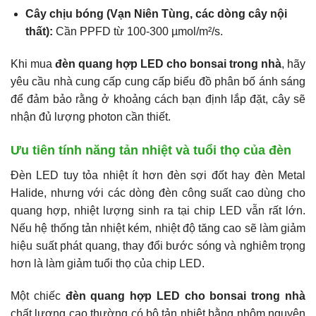
Cây chịu bóng (Vạn Niên Tùng, các dòng cây nội
thất):
Cần PPFD từ 100-300 µmol/m²/s.
Khi mua
đèn quang hợp LED cho bonsai trong nhà
, hãy
yêu cầu nhà cung cấp cung cấp biểu đồ phân bố ánh sáng
để đảm bảo rằng ở khoảng cách bạn định lắp đặt, cây sẽ
nhận đủ lượng photon cần thiết.
Ưu tiên tính năng tản nhiệt và tuổi thọ của đèn
Đèn LED tuy tỏa nhiệt ít hơn đèn sợi đốt hay đèn Metal
Halide, nhưng với các dòng đèn công suất cao dùng cho
quang hợp, nhiệt lượng sinh ra tại chip LED vẫn rất lớn.
Nếu hệ thống tản nhiệt kém, nhiệt độ tăng cao sẽ làm giảm
hiệu suất phát quang, thay đổi bước sóng và nghiêm trọng
hơn là làm giảm tuổi thọ của chip LED.
Một chiếc
đèn quang hợp LED cho bonsai trong nhà
chất lượng cao thường có bộ tản nhiệt bằng nhôm nguyên