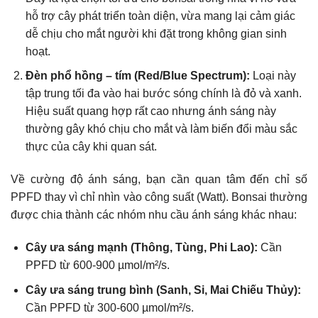
hỗ trợ cây phát triển toàn diện, vừa mang lại cảm giác
dễ chịu cho mắt người khi đặt trong không gian sinh
hoạt.
Đèn phổ hồng – tím (Red/Blue Spectrum):
Loại này
tập trung tối đa vào hai bước sóng chính là đỏ và xanh.
Hiệu suất quang hợp rất cao nhưng ánh sáng này
thường gây khó chịu cho mắt và làm biến đổi màu sắc
thực của cây khi quan sát.
Về cường độ ánh sáng, bạn cần quan tâm đến chỉ số
PPFD thay vì chỉ nhìn vào công suất (Watt). Bonsai thường
được chia thành các nhóm nhu cầu ánh sáng khác nhau:
Cây ưa sáng mạnh (Thông, Tùng, Phi Lao):
Cần
PPFD từ 600-900 µmol/m²/s.
Cây ưa sáng trung bình (Sanh, Si, Mai Chiếu Thủy):
Cần PPFD từ 300-600 µmol/m²/s.