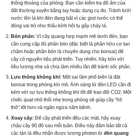
thông thoáng của phòng. Bạn cần kiểm tra độ ẩm của
đất thường xuyên bằng tay hoặc dụng cụ đo. Tránh tưới
nước lên lá khi đèn đang bật vì các giọt nước có thể
đóng vai trò như thấu kính hội tụ gây cháy lá.
Bón phân:
Vì cây quang hợp mạnh mẽ dưới đèn, bạn
cần cung cấp đủ phân bón (đặc biệt là phân hữu cơ tan
chậm hoặc phân bón lá chuyên dụng cho bonsai) để
cây có nguyên liệu phát triển. Tuy nhiên, hãy bón với
liều lượng nhẹ và chia làm nhiều lần để tránh sốc phân.
Lưu thông không khí:
Một sai lầm phổ biến là đặt
bonsai trong phòng kín mít. Ánh sáng từ đèn LED cần đi
kèm với sự lưu thông không khí tốt để trao đổi CO2. Một
chiếc quạt nhỏ thổi nhẹ trong phòng sẽ giúp cây “hít
thở” tốt hơn và ngăn ngừa nấm bệnh.
Xoay cây:
Để cây phát triển đều các mặt, hãy xoay
chậu cây 90 độ sau mỗi tuần. Điều này đảm bảo tất cả
các tán lá đều nhận được lượng photon từ
đèn quang