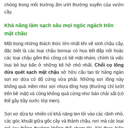
chóng trong môi trường ẩm ướt thường xuyên của vườn
cây.
Khả năng làm sạch sâu mọi ngóc ngách trên
mặt chậu
Một trong những thách thức lớn nhất khi vệ sinh chậu cây,
đặc biệt là các loại chậu bonsai có họa tiết đắp nổi hoặc
các loại chậu gốm thủ công có bề mặt nhám, chính là việc
loại bỏ bụi bẩn ở những kẽ hở nhỏ nhất.
Chổi cọ lông
dừa quét sạch mặt chậu
sở hữu cấu tạo từ hàng ngàn
sợi xơ dừa có độ cứng vừa phải. Những sợi lông này
không quá mềm như sợi nhựa tổng hợp (thường chỉ lướt
trên bề mặt) và cũng không quá cứng như bàn chải sắt (có
thể gây trầy xước lớp men).
Sợi xơ dừa tự nhiên có khả năng len lỏi vào các rãnh nhỏ,
các góc khuất giữa gốc cây và thành chậu, nơi mà các loại