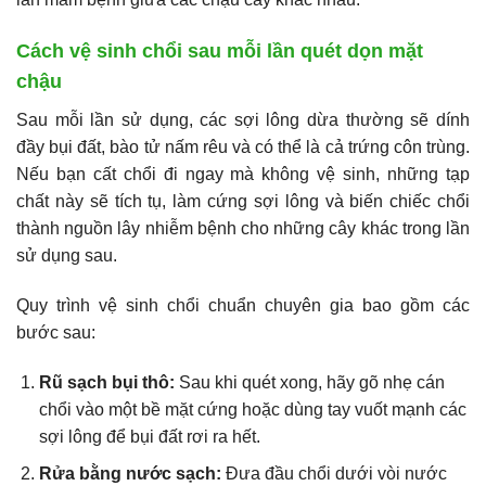
Cách vệ sinh chổi sau mỗi lần quét dọn mặt
chậu
Sau mỗi lần sử dụng, các sợi lông dừa thường sẽ dính
đầy bụi đất, bào tử nấm rêu và có thể là cả trứng côn trùng.
Nếu bạn cất chổi đi ngay mà không vệ sinh, những tạp
chất này sẽ tích tụ, làm cứng sợi lông và biến chiếc chổi
thành nguồn lây nhiễm bệnh cho những cây khác trong lần
sử dụng sau.
Quy trình vệ sinh chổi chuẩn chuyên gia bao gồm các
bước sau:
Rũ sạch bụi thô:
Sau khi quét xong, hãy gõ nhẹ cán
chổi vào một bề mặt cứng hoặc dùng tay vuốt mạnh các
sợi lông để bụi đất rơi ra hết.
Rửa bằng nước sạch:
Đưa đầu chổi dưới vòi nước