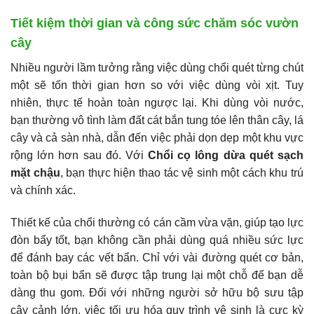
Tiết kiệm thời gian và công sức chăm sóc vườn
cây
Nhiều người lầm tưởng rằng việc dùng chổi quét từng chút
một sẽ tốn thời gian hơn so với việc dùng vòi xịt. Tuy
nhiên, thực tế hoàn toàn ngược lại. Khi dùng vòi nước,
bạn thường vô tình làm đất cát bắn tung tóe lên thân cây, lá
cây và cả sàn nhà, dẫn đến việc phải dọn dẹp một khu vực
rộng lớn hơn sau đó. Với
Chổi cọ lông dừa quét sạch
mặt chậu
, bạn thực hiện thao tác vệ sinh một cách khu trú
và chính xác.
Thiết kế của chổi thường có cán cầm vừa vặn, giúp tạo lực
đòn bẩy tốt, bạn không cần phải dùng quá nhiều sức lực
để đánh bay các vết bẩn. Chỉ với vài đường quét cơ bản,
toàn bộ bụi bẩn sẽ được tập trung lại một chỗ để bạn dễ
dàng thu gom. Đối với những người sở hữu bộ sưu tập
cây cảnh lớn, việc tối ưu hóa quy trình vệ sinh là cực kỳ