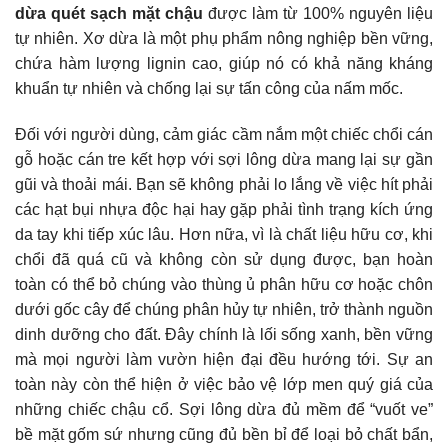
dừa quét sạch mặt chậu
được làm từ 100% nguyên liệu
tự nhiên. Xơ dừa là một phụ phẩm nông nghiệp bền vững,
chứa hàm lượng lignin cao, giúp nó có khả năng kháng
khuẩn tự nhiên và chống lại sự tấn công của nấm mốc.
Đối với người dùng, cảm giác cầm nắm một chiếc chổi cán
gỗ hoặc cán tre kết hợp với sợi lông dừa mang lại sự gần
gũi và thoải mái. Bạn sẽ không phải lo lắng về việc hít phải
các hạt bụi nhựa độc hại hay gặp phải tình trạng kích ứng
da tay khi tiếp xúc lâu. Hơn nữa, vì là chất liệu hữu cơ, khi
chổi đã quá cũ và không còn sử dụng được, bạn hoàn
toàn có thể bỏ chúng vào thùng ủ phân hữu cơ hoặc chôn
dưới gốc cây để chúng phân hủy tự nhiên, trở thành nguồn
dinh dưỡng cho đất. Đây chính là lối sống xanh, bền vững
mà mọi người làm vườn hiện đại đều hướng tới. Sự an
toàn này còn thể hiện ở việc bảo vệ lớp men quý giá của
những chiếc chậu cổ. Sợi lông dừa đủ mềm để “vuốt ve”
bề mặt gốm sứ nhưng cũng đủ bền bỉ để loại bỏ chất bẩn,