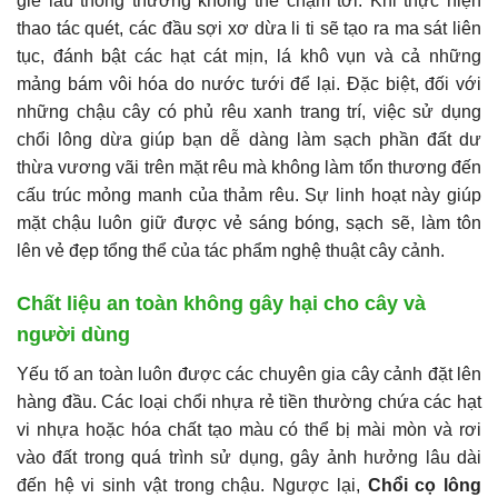
giẻ lau thông thường không thể chạm tới. Khi thực hiện
thao tác quét, các đầu sợi xơ dừa li ti sẽ tạo ra ma sát liên
tục, đánh bật các hạt cát mịn, lá khô vụn và cả những
mảng bám vôi hóa do nước tưới để lại. Đặc biệt, đối với
những chậu cây có phủ rêu xanh trang trí, việc sử dụng
chổi lông dừa giúp bạn dễ dàng làm sạch phần đất dư
thừa vương vãi trên mặt rêu mà không làm tổn thương đến
cấu trúc mỏng manh của thảm rêu. Sự linh hoạt này giúp
mặt chậu luôn giữ được vẻ sáng bóng, sạch sẽ, làm tôn
lên vẻ đẹp tổng thể của tác phẩm nghệ thuật cây cảnh.
Chất liệu an toàn không gây hại cho cây và
người dùng
Yếu tố an toàn luôn được các chuyên gia cây cảnh đặt lên
hàng đầu. Các loại chổi nhựa rẻ tiền thường chứa các hạt
vi nhựa hoặc hóa chất tạo màu có thể bị mài mòn và rơi
vào đất trong quá trình sử dụng, gây ảnh hưởng lâu dài
đến hệ vi sinh vật trong chậu. Ngược lại,
Chổi cọ lông