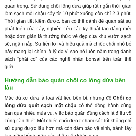
quan trọng. Sử dụng chổi lông dừa giúp rút ngắn thời gian
làm sạch mỗi chậu cây từ 10 phút xuống còn chỉ 2-3 phút.
Thời gian tiết kiệm được, bạn có thể dành để quan sát sự
phát triển của cây, nghiên cứu các kỹ thuật tạo dáng mới
hoặc đơn giản là thưởng thức vẻ đẹp của khu vườn sạch
sẽ, ngăn nắp. Sự tiện lợi và hiệu quả mà chiếc chổi nhỏ bé
này mang lại chính là lý do vì sao nó luôn nằm trong danh
sách “phải có” của các nghệ nhân bonsai trên toàn thế
giới.
Hướng dẫn bảo quản chổi cọ lông dừa bền
lâu
Mặc dù xơ dừa là loại vật liệu bền bỉ, nhưng để
Chổi cọ
lông dừa quét sạch mặt chậu
có thể đồng hành cùng
bạn qua nhiều mùa vụ, việc bảo quản đúng cách là điều vô
cùng cần thiết. Một chiếc chổi được chăm sóc tốt không chỉ
sử dụng được lâu hơn mà còn đảm bảo vệ sinh, tránh lây
lan mầm bệnh giữa các chậu cây khác nhau.