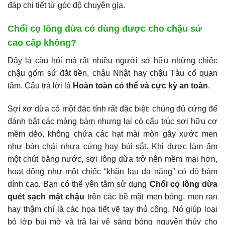
đáp chi tiết từ góc độ chuyên gia.
Chổi cọ lông dừa có dùng được cho chậu sứ
cao cấp không?
Đây là câu hỏi mà rất nhiều người sở hữu những chiếc
chậu gốm sứ đắt tiền, chậu Nhật hay chậu Tàu cổ quan
tâm. Câu trả lời là
Hoàn toàn có thể và cực kỳ an toàn
.
Sợi xơ dừa có một đặc tính rất đặc biệt: chúng đủ cứng để
đánh bật các mảng bám nhưng lại có cấu trúc sợi hữu cơ
mềm dẻo, không chứa các hạt mài mòn gây xước men
như bàn chải nhựa cứng hay búi sắt. Khi được làm ẩm
một chút bằng nước, sợi lông dừa trở nên mềm mại hơn,
hoạt động như một chiếc “khăn lau đa năng” có độ bám
dính cao. Bạn có thể yên tâm sử dụng
Chổi cọ lông dừa
quét sạch mặt chậu
trên các bề mặt men bóng, men rạn
hay thậm chí là các họa tiết vẽ tay thủ công. Nó giúp loại
bỏ lớp bụi mờ và trả lại vẻ sáng bóng nguyên thủy cho