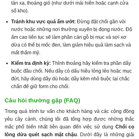
tán xạ, thoáng gió (như dưới mái hiên hoặc cạnh cửa
sổ kho).
Tránh khu vực quá ẩm ướt:
Đừng đặt chổi gần vòi
nước hoặc những nơi thường xuyên bị đọng nước. Độ
ẩm cao liên tục sẽ làm phần cán gỗ bị mục và sợi xơ
dừa có thể bị mốc đen, làm giảm hiệu quả làm sạch và
mất thẩm mỹ.
Kiểm tra định kỳ:
Thỉnh thoảng hãy kiểm tra phần dây
buộc đầu chổi. Nếu dây có dấu hiệu lỏng lẻo hoặc mục
đứt, hãy dùng dây dù hoặc dây kẽm nhỏ buộc lại chắc
chắn để giữ form cho chổi.
Câu hỏi thường gặp (FAQ)
Trong quá trình tư vấn cho khách hàng và các cộng đồng
yêu cây cảnh, chúng tôi đã tổng hợp được những thắc
mắc phổ biến nhất liên quan đến việc sử dụng
Chổi cọ
lông dừa quét sạch mặt chậu
. Dưới đây là những giải