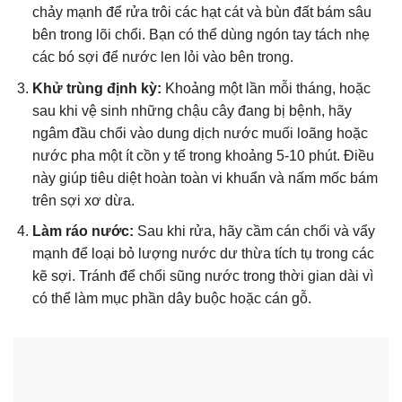
chảy mạnh để rửa trôi các hạt cát và bùn đất bám sâu
bên trong lõi chổi. Bạn có thể dùng ngón tay tách nhẹ
các bó sợi để nước len lỏi vào bên trong.
Khử trùng định kỳ:
Khoảng một lần mỗi tháng, hoặc
sau khi vệ sinh những chậu cây đang bị bệnh, hãy
ngâm đầu chổi vào dung dịch nước muối loãng hoặc
nước pha một ít cồn y tế trong khoảng 5-10 phút. Điều
này giúp tiêu diệt hoàn toàn vi khuẩn và nấm mốc bám
trên sợi xơ dừa.
Làm ráo nước:
Sau khi rửa, hãy cầm cán chổi và vẩy
mạnh để loại bỏ lượng nước dư thừa tích tụ trong các
kẽ sợi. Tránh để chổi sũng nước trong thời gian dài vì
có thể làm mục phần dây buộc hoặc cán gỗ.