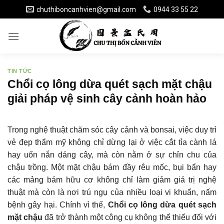
Skip
chuthiboncanhvien@gmail.com
0944 33 55 22
to
content
TIN TỨC
Chổi cọ lông dừa quét sạch mặt chậu
giải pháp vệ sinh cây cảnh hoàn hảo
Trong nghệ thuật chăm sóc cây cảnh và bonsai, việc duy trì
vẻ đẹp thẩm mỹ không chỉ dừng lại ở việc cắt tỉa cành lá
hay uốn nắn dáng cây, mà còn nằm ở sự chỉn chu của
chậu trồng. Một mặt chậu bám đầy rêu mốc, bụi bẩn hay
các mảng bám hữu cơ không chỉ làm giảm giá trị nghệ
thuật mà còn là nơi trú ngụ của nhiều loại vi khuẩn, nấm
bệnh gây hại. Chính vì thế,
Chổi cọ lông dừa quét sạch
mặt chậu
đã trở thành một công cụ không thể thiếu đối với