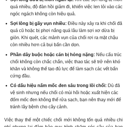
quá nhiều, độ đàn hồi giảm đi, khiến việc len lỏi vào các
ngóc ngách không còn hiệu quả.
Sợi lông bị gãy vụn nhiều:
Điều này xảy ra khi chổi đã
quá cũ hoặc bị phơi nắng quá lâu làm sợi xơ dừa bị
giòn. Khi quét, các mảnh vụn của chổi rơi ra mặt chậu
còn nhiều hơn cả bụi bẩn cần dọn.
Phần dây buộc hoặc cán bị hỏng nặng:
Nếu cấu trúc
chổi không còn chắc chắn, việc thao tác sẽ trở nên khó
khăn và không thể tạo đủ lực để làm sạch các vết bẩn
cứng đầu.
Có dấu hiệu nấm mốc đen sâu trong lõi chổi:
Dù đã
vệ sinh nhưng nếu chổi có mùi hôi hoặc xuất hiện các
đốm mốc đen không thể rửa sạch, bạn nên thay mới để
tránh lây bệnh cho cây cảnh.
Việc thay thế một chiếc chổi mới không tốn quá nhiều chi
phí nhưng lại đảm bảo quy trình chăm sóc cây của bạn