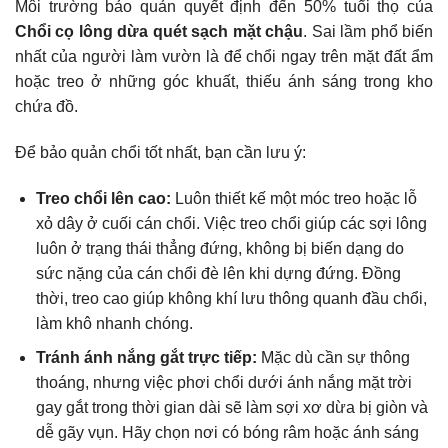
Môi trường bảo quản quyết định đến 50% tuổi thọ của
Chổi cọ lông dừa quét sạch mặt chậu
. Sai lầm phổ biến
nhất của người làm vườn là để chổi ngay trên mặt đất ẩm
hoặc treo ở những góc khuất, thiếu ánh sáng trong kho
chứa đồ.
Để bảo quản chổi tốt nhất, bạn cần lưu ý:
Treo chổi lên cao:
Luôn thiết kế một móc treo hoặc lỗ
xỏ dây ở cuối cán chổi. Việc treo chổi giúp các sợi lông
luôn ở trạng thái thẳng đứng, không bị biến dạng do
sức nặng của cán chổi đè lên khi dựng đứng. Đồng
thời, treo cao giúp không khí lưu thông quanh đầu chổi,
làm khô nhanh chóng.
Tránh ánh nắng gắt trực tiếp:
Mặc dù cần sự thông
thoáng, nhưng việc phơi chổi dưới ánh nắng mặt trời
gay gắt trong thời gian dài sẽ làm sợi xơ dừa bị giòn và
dễ gãy vụn. Hãy chọn nơi có bóng râm hoặc ánh sáng