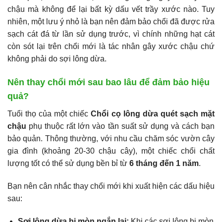
chậu mà không để lại bất kỳ dấu vết trầy xước nào. Tuy
nhiên, một lưu ý nhỏ là bạn nên đảm bảo chổi đã được rửa
sạch cát đá từ lần sử dụng trước, vì chính những hạt cát
còn sót lại trên chổi mới là tác nhân gây xước chậu chứ
không phải do sợi lông dừa.
Nên thay chổi mới sau bao lâu để đảm bảo hiệu
quả?
Tuổi thọ của một chiếc
Chổi cọ lông dừa quét sạch mặt
chậu
phụ thuộc rất lớn vào tần suất sử dụng và cách bạn
bảo quản. Thông thường, với nhu cầu chăm sóc vườn cây
gia đình (khoảng 20-30 chậu cây), một chiếc chổi chất
lượng tốt có thể sử dụng bền bỉ từ
6 tháng đến 1 năm
.
Bạn nên cân nhắc thay chổi mới khi xuất hiện các dấu hiệu
sau:
Sợi lông dừa bị mòn ngắn lại:
Khi các sợi lông bị mòn