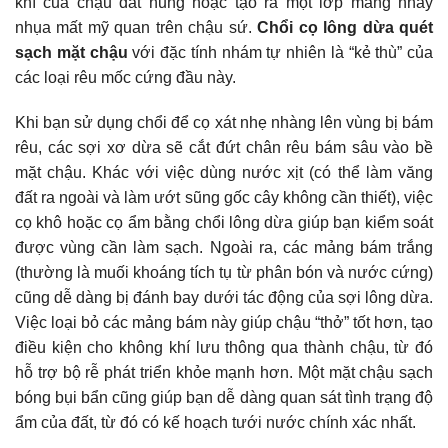
khí của chậu đất nung hoặc tạo ra một lớp màng nhầy
nhụa mất mỹ quan trên chậu sứ.
Chổi cọ lông dừa quét
sạch mặt chậu
với đặc tính nhám tự nhiên là “kẻ thù” của
các loại rêu mốc cứng đầu này.
Khi bạn sử dụng chổi để cọ xát nhẹ nhàng lên vùng bị bám
rêu, các sợi xơ dừa sẽ cắt đứt chân rêu bám sâu vào bề
mặt chậu. Khác với việc dùng nước xịt (có thể làm văng
đất ra ngoài và làm ướt sũng gốc cây không cần thiết), việc
cọ khô hoặc cọ ẩm bằng chổi lông dừa giúp bạn kiểm soát
được vùng cần làm sạch. Ngoài ra, các mảng bám trắng
(thường là muối khoáng tích tụ từ phân bón và nước cứng)
cũng dễ dàng bị đánh bay dưới tác động của sợi lông dừa.
Việc loại bỏ các mảng bám này giúp chậu “thở” tốt hơn, tạo
điều kiện cho không khí lưu thông qua thành chậu, từ đó
hỗ trợ bộ rễ phát triển khỏe mạnh hơn. Một mặt chậu sạch
bóng bụi bẩn cũng giúp bạn dễ dàng quan sát tình trạng độ
ẩm của đất, từ đó có kế hoạch tưới nước chính xác nhất.