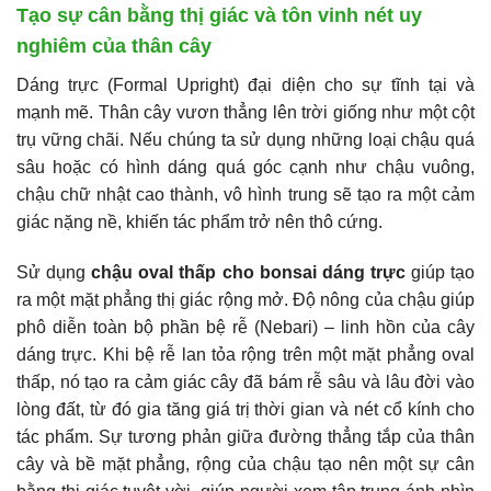
Tạo sự cân bằng thị giác và tôn vinh nét uy
nghiêm của thân cây
Dáng trực (Formal Upright) đại diện cho sự tĩnh tại và
mạnh mẽ. Thân cây vươn thẳng lên trời giống như một cột
trụ vững chãi. Nếu chúng ta sử dụng những loại chậu quá
sâu hoặc có hình dáng quá góc cạnh như chậu vuông,
chậu chữ nhật cao thành, vô hình trung sẽ tạo ra một cảm
giác nặng nề, khiến tác phẩm trở nên thô cứng.
Sử dụng
chậu oval thấp cho bonsai dáng trực
giúp tạo
ra một mặt phẳng thị giác rộng mở. Độ nông của chậu giúp
phô diễn toàn bộ phần bệ rễ (Nebari) – linh hồn của cây
dáng trực. Khi bệ rễ lan tỏa rộng trên một mặt phẳng oval
thấp, nó tạo ra cảm giác cây đã bám rễ sâu và lâu đời vào
lòng đất, từ đó gia tăng giá trị thời gian và nét cổ kính cho
tác phẩm. Sự tương phản giữa đường thẳng tắp của thân
cây và bề mặt phẳng, rộng của chậu tạo nên một sự cân