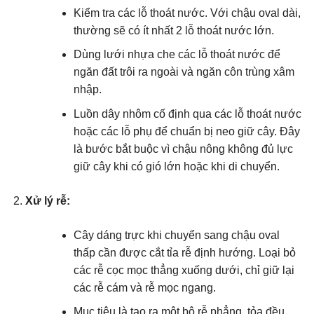
Kiểm tra các lỗ thoát nước. Với chậu oval dài,
thường sẽ có ít nhất 2 lỗ thoát nước lớn.
Dùng lưới nhựa che các lỗ thoát nước để
ngăn đất trôi ra ngoài và ngăn côn trùng xâm
nhập.
Luồn dây nhôm cố định qua các lỗ thoát nước
hoặc các lỗ phụ để chuẩn bị neo giữ cây. Đây
là bước bắt buộc vì chậu nông không đủ lực
giữ cây khi có gió lớn hoặc khi di chuyển.
Xử lý rễ:
Cây dáng trực khi chuyển sang chậu oval
thấp cần được cắt tỉa rễ định hướng. Loại bỏ
các rễ cọc mọc thẳng xuống dưới, chỉ giữ lại
các rễ cám và rễ mọc ngang.
Mục tiêu là tạo ra một bộ rễ phẳng, tỏa đều