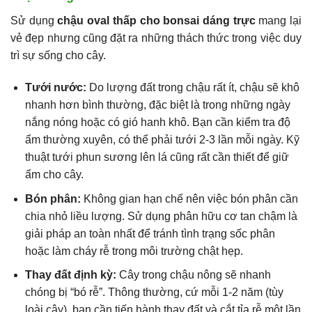
Sử dụng
chậu oval thấp cho bonsai dáng trực
mang lại
vẻ đẹp nhưng cũng đặt ra những thách thức trong việc duy
trì sự sống cho cây.
Tưới nước:
Do lượng đất trong chậu rất ít, chậu sẽ khô
nhanh hơn bình thường, đặc biệt là trong những ngày
nắng nóng hoặc có gió hanh khô. Bạn cần kiểm tra độ
ẩm thường xuyên, có thể phải tưới 2-3 lần mỗi ngày. Kỹ
thuật tưới phun sương lên lá cũng rất cần thiết để giữ
ẩm cho cây.
Bón phân:
Không gian hạn chế nên việc bón phân cần
chia nhỏ liều lượng. Sử dụng phân hữu cơ tan chậm là
giải pháp an toàn nhất để tránh tình trạng sốc phân
hoặc làm cháy rễ trong môi trường chật hẹp.
Thay đất định kỳ:
Cây trong chậu nông sẽ nhanh
chóng bị “bó rễ”. Thông thường, cứ mỗi 1-2 năm (tùy
loài cây), bạn cần tiến hành thay đất và cắt tỉa rễ một lần