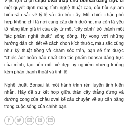
Việc lựa chọn
chậu oval thấp cho bonsai dáng trực
là
một quyết định mang tính nghệ thuật cao, đòi hỏi sự am
hiểu sâu sắc về tỷ lệ và cấu trúc cây. Một chiếc chậu phù
hợp không chỉ là nơi cung cấp dinh dưỡng, mà còn là yếu
tố nâng tầm giá trị của cây từ một “cây cảnh” trở thành một
“tác phẩm nghệ thuật” sống động. Hy vọng với những
hướng dẫn chi tiết về cách chọn kích thước, màu sắc cũng
như kỹ thuật trồng và chăm sóc trên, bạn sẽ tìm được
“chiếc áo” hoàn hảo nhất cho tác phẩm bonsai dáng trực
của mình, tạo nên một vẻ đẹp uy nghiêm nhưng không
kém phần thanh thoát và tinh tế.
Nghệ thuật Bonsai là một hành trình rèn luyện tính kiên
nhẫn. Hãy để sự kết hợp giữa thân cây thẳng đứng và
đường cong của chậu oval kể câu chuyện về sự cân bằng
trong cuộc sống của chính bạn.