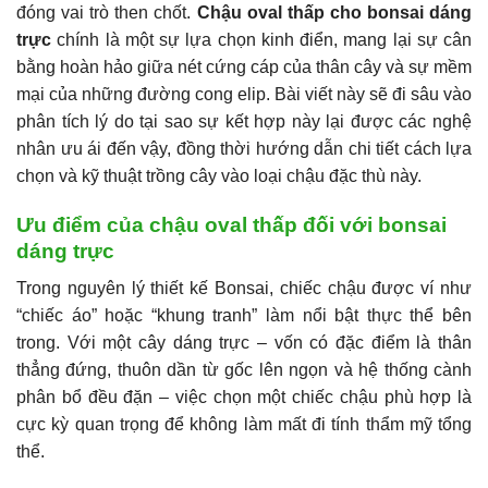
đóng vai trò then chốt.
Chậu oval thấp cho bonsai dáng
trực
chính là một sự lựa chọn kinh điển, mang lại sự cân
bằng hoàn hảo giữa nét cứng cáp của thân cây và sự mềm
mại của những đường cong elip. Bài viết này sẽ đi sâu vào
phân tích lý do tại sao sự kết hợp này lại được các nghệ
nhân ưu ái đến vậy, đồng thời hướng dẫn chi tiết cách lựa
chọn và kỹ thuật trồng cây vào loại chậu đặc thù này.
Ưu điểm của chậu oval thấp đối với bonsai
dáng trực
Trong nguyên lý thiết kế Bonsai, chiếc chậu được ví như
“chiếc áo” hoặc “khung tranh” làm nổi bật thực thể bên
trong. Với một cây dáng trực – vốn có đặc điểm là thân
thẳng đứng, thuôn dần từ gốc lên ngọn và hệ thống cành
phân bổ đều đặn – việc chọn một chiếc chậu phù hợp là
cực kỳ quan trọng để không làm mất đi tính thẩm mỹ tổng
thể.