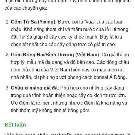
mục đích trưng bày của bạn. Tuy nhiên, theo kinh nghiệm
của các chuyên gia:
Gốm Tử Sa (Yixing):
Được coi là “vua” của các loại
chậu. Khả năng thoát khí và thấm nước của lỗ li ti trong
đất Tử Sa giúp rễ cây cực kỳ khỏe mạnh. Đây là lựa
chọn tốt nhất cho các cây dáng trực có giá trị cao.
Gốm Đồng Nai/Bình Dương (Việt Nam):
Có giá thành
hợp lý, mẫu mã đa dạng và độ bền cao. Các dòng chậu
gốm thủ công của Việt Nam hiện nay có màu men rất
nhã nhặn, rất phù hợp với phong cách bonsai Á Đông.
Chậu xi măng giả đá:
Phù hợp cho những cây đang
trong quá trình hoàn thiện hoặc cây có kích thước lớn.
Ưu điểm là rẻ, bền, nhưng nhược điểm là khá nặng và
tính thẩm mỹ không tinh tế bằng gốm.
Kết luận