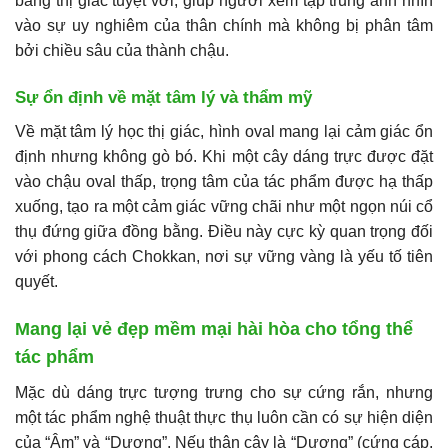
bằng thị giác tuyệt vời, giúp người xem tập trung ánh nhìn
vào sự uy nghiêm của thân chính mà không bị phân tâm
bởi chiều sâu của thành chậu.
Sự ổn định về mặt tâm lý và thẩm mỹ
Về mặt tâm lý học thị giác, hình oval mang lại cảm giác ổn
định nhưng không gò bó. Khi một cây dáng trực được đặt
vào chậu oval thấp, trọng tâm của tác phẩm được hạ thấp
xuống, tạo ra một cảm giác vững chãi như một ngọn núi cổ
thụ đứng giữa đồng bằng. Điều này cực kỳ quan trọng đối
với phong cách Chokkan, nơi sự vững vàng là yếu tố tiên
quyết.
Mang lại vẻ đẹp mềm mại hài hòa cho tổng thể
tác phẩm
Mặc dù dáng trực tượng trưng cho sự cứng rắn, nhưng
một tác phẩm nghệ thuật thực thụ luôn cần có sự hiện diện
của “Âm” và “Dương”. Nếu thân cây là “Dương” (cứng cáp,