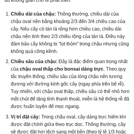
đủ không gian cho rễ phát triển.
Chiều dài của chậu:
Thông thường, chiều dài của
chậu oval nên bằng khoảng 2/3 đến 3/4 chiều cao của
cây. Nếu cây có tán lá rộng hơn chiều cao, chiều dài
chậu nên tính theo 2/3 chiều rộng của tán lá. Điều này
đảm bảo cây không bị “lọt thỏm” trong chậu nhưng cũng
không quá cồng kềnh.
Chiều sâu của chậu:
Đây là đặc điểm quan trọng nhất
của
chậu oval thấp cho bonsai dáng trực
. Theo quy
tắc truyền thống, chiều sâu của lòng chậu nên tương
đương với đường kính gốc cây (ngay phía trên bệ rễ).
Tuy nhiên, với chậu oval thấp, chiều sâu có thể nhỏ hơn
một chút để tăng tính thanh thoát, miễn là hệ thống rễ đã
được huấn luyện để mọc ngang.
Vị trí đặt cây:
Trong chậu oval, cây dáng trực hiếm khi
được đặt chính giữa theo trục dọc. Thông thường, cây
sẽ được đặt hơi lệch sang một bên (theo tỷ lệ 1/3 hoặc