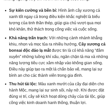
Sự kiên cường và bền bỉ:
Hình ảnh cây xương cá
xanh tốt ngay cả trong điều kiện khắc nghiệt là biểu
tượng của tinh thần thép, giúp gia chủ vượt qua mọi
khó khăn, thử thách trong công việc và cuộc sống.
Khả năng trấn trạch:
Với những cành nhánh khẳng
khiu, nhọn và mọc tủa ra nhiều hướng,
Cây xương cá
bonsai độc đáo lạ mắt
được tin là có khả năng “đâm
xuyên” những luồng khí xấu, ngăn chặn tà ma và những
năng lượng tiêu cực xâm nhập vào không gian sống.
Điều này giúp tạo ra một lá chắn bảo vệ, mang lại sự
bình an cho các thành viên trong gia đình.
Thu hút tài lộc:
Màu xanh mướt của cây đại diện cho
hành Mộc, mang lại sự sinh sôi, nảy nở. Khi được đặt
đúng vị trí, cây sẽ kích hoạt dòng chảy của tài lộc, giúp
công việc kinh doanh hanh thông, thuận lợi.