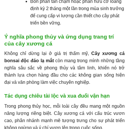
Bón phân tan chậm hoặc phân hữu cơ loãng
định kỳ 2 tháng một lần trong mùa sinh trưởng
để cung cấp vi lượng cần thiết cho cây phát
triển bền vững.
Ý nghĩa phong thủy và ứng dụng trang trí
của cây xương cá
Không chỉ dừng lại ở giá trị thẩm mỹ,
Cây xương cá
bonsai độc đáo lạ mắt
còn mang trong mình những tầng
nghĩa sâu sắc về phong thủy và tâm linh, khiến nó trở
thành lựa chọn hàng đầu cho các không gian sống hiện
đại và văn phòng làm việc chuyên nghiệp.
Tác dụng chiêu tài lộc và xua đuổi vận hạn
Trong phong thủy học, mỗi loài cây đều mang một nguồn
năng lượng riêng biệt. Cây xương cá với cấu trúc vươn
cao, phân nhánh mạnh mẽ tượng trưng cho sự phát triển
không ngừng và ý chí vươn lên trong cuộc sống.