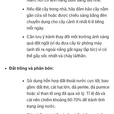
Nam, nơi có ánh nắng buổi sáng dịu nhẹ.
Nếu đặt cây trong nhà, hãy đảm bảo cây nằm
gần cửa sổ hoặc được chiếu sáng bằng đèn
chuyên dụng cho cây cảnh ít nhất 6-8 tiếng
mỗi ngày.
Cần lưu ý tránh thay đổi môi trường ánh sáng
quá đột ngột (ví dụ đưa cây từ phòng máy
lạnh tối ra ngoài nắng gắt ngay lập tức) vì có
thể gây sốc nhiệt và cháy lá/thân.
Đất trồng và phân bón:
Sử dụng hỗn hợp đất thoát nước cực tốt, bao
gồm: đất thịt, cát hạt lớn, đá perlite, đá pumice
hoặc xỉ than tổ ong đã qua xử lý. Tỉ lệ đá và
cát nên chiếm khoảng 60-70% để tránh tình
trạng úng nước.