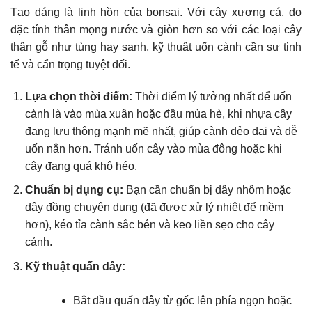
Tạo dáng là linh hồn của bonsai. Với cây xương cá, do
đặc tính thân mọng nước và giòn hơn so với các loại cây
thân gỗ như tùng hay sanh, kỹ thuật uốn cành cần sự tinh
tế và cẩn trọng tuyệt đối.
Lựa chọn thời điểm:
Thời điểm lý tưởng nhất để uốn
cành là vào mùa xuân hoặc đầu mùa hè, khi nhựa cây
đang lưu thông mạnh mẽ nhất, giúp cành dẻo dai và dễ
uốn nắn hơn. Tránh uốn cây vào mùa đông hoặc khi
cây đang quá khô héo.
Chuẩn bị dụng cụ:
Bạn cần chuẩn bị dây nhôm hoặc
dây đồng chuyên dụng (đã được xử lý nhiệt để mềm
hơn), kéo tỉa cành sắc bén và keo liền sẹo cho cây
cảnh.
Kỹ thuật quấn dây:
Bắt đầu quấn dây từ gốc lên phía ngọn hoặc