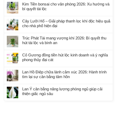
Kim Tiền bonsai cho văn phòng 2026: Xu hướng và
bí quyết tài lộc
Cây Lưỡi Hổ – Giải pháp thanh lọc khí độc hiệu quả
cho nhà phố hiện đại
Trúc Phát Tài mang vượng khí 2026: Bí quyết thu
hút tài lộc và bình an
Cỏ Gương đồng tiền hút lộc kinh doanh và ý nghĩa
phong thủy đại cát
Lan Hồ Điệp chữa lành cảm xúc 2026: Hành trình
tìm lại sự cân bằng tâm hồn
Lan Ý cân bằng năng lượng phòng ngủ giúp cải
thiện giấc ngủ sâu