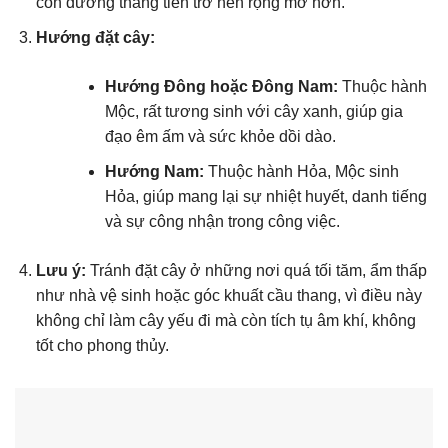
con đường thăng tiến trở nên rộng mở hơn.
Hướng đặt cây:
Hướng Đông hoặc Đông Nam:
Thuộc hành
Mộc, rất tương sinh với cây xanh, giúp gia
đạo êm ấm và sức khỏe dồi dào.
Hướng Nam:
Thuộc hành Hỏa, Mộc sinh
Hỏa, giúp mang lại sự nhiệt huyết, danh tiếng
và sự công nhận trong công việc.
Lưu ý:
Tránh đặt cây ở những nơi quá tối tăm, ẩm thấp
như nhà vệ sinh hoặc góc khuất cầu thang, vì điều này
không chỉ làm cây yếu đi mà còn tích tụ âm khí, không
tốt cho phong thủy.