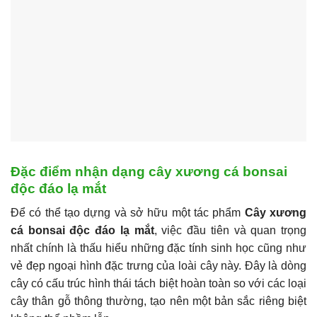
Đặc điểm nhận dạng cây xương cá bonsai
độc đáo lạ mắt
Để có thể tạo dựng và sở hữu một tác phẩm
Cây xương
cá bonsai độc đáo lạ mắt
, việc đầu tiên và quan trọng
nhất chính là thấu hiểu những đặc tính sinh học cũng như
vẻ đẹp ngoại hình đặc trưng của loài cây này. Đây là dòng
cây có cấu trúc hình thái tách biệt hoàn toàn so với các loại
cây thân gỗ thông thường, tạo nên một bản sắc riêng biệt