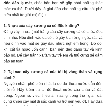
độc đáo lạ mắt
, chắc hẳn bạn sẽ gặp phải những thắc
mắc cụ thể. Dưới đây là giải đáp cho những câu hỏi phổ
biến nhất từ giới mộ điệu:
1. Nhựa của cây xương cá có độc không?
Đúng vậy, nhựa (mủ) trắng của cây xương cá có chứa độc
tính nhẹ. Nếu dính vào da có thể gây kích ứng, ngứa rát, và
nếu dính vào mắt sẽ gây đau nhức nghiêm trọng. Do đó,
khi cắt tỉa hoặc uốn cành, bạn nên đeo găng tay và kính
bảo hộ. Để cây tránh xa tầm tay trẻ em và thú cưng để đảm
bảo an toàn.
2. Tại sao cây xương cá của tôi bị vàng thân và rụng
cành?
Nguyên nhân phổ biến nhất là do dư thừa nước dẫn đến
thối rễ. Hãy kiểm tra lại độ thoát nước của chậu và đất
trồng. Ngoài ra, việc thiếu ánh sáng trong thời gian dài
cũng khiến cây mất đi sắc xanh và trở nên yếu ớt. Hãy đưa