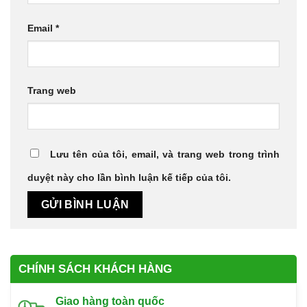
Email
*
Trang web
Lưu tên của tôi, email, và trang web trong trình
duyệt này cho lần bình luận kế tiếp của tôi.
CHÍNH SÁCH KHÁCH HÀNG
Giao hàng toàn quốc