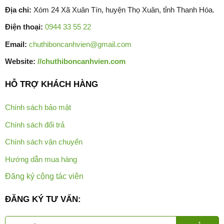
Địa chỉ:
Xóm 24 Xã Xuân Tín, huyện Thọ Xuân, tỉnh Thanh Hóa.
Điện thoại:
0944 33 55 22
Email:
chuthiboncanhvien@gmail.com
Website:
//chuthiboncanhvien.com
HỖ TRỢ KHÁCH HÀNG
Chính sách bảo mật
Chính sách đổi trả
Chính sách vận chuyển
Hướng dẫn mua hàng
Đăng ký cộng tác viên
ĐĂNG KÝ TƯ VẤN: