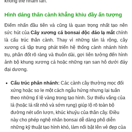
không thể nhầm lẫn.
Hình dáng thân cành khẳng khiu đầy ấn tượng
Điểm nhấn đầu tiên và cũng là quan trọng nhất tạo nên
sức hút của
Cây xương cá bonsai độc đáo lạ mắt
chính
là cấu trúc thân cành. Thay vì những tán lá rộng, cây
xương cá tập trung phát triển hệ thống cành nhánh hình
trụ, phân đốt rõ ràng và thuôn dài, gợi liên tưởng đến hình
ảnh bộ khung xương cá hoặc những rạn san hô dưới đáy
đại dương.
Cấu trúc phân nhánh:
Các cành cây thường mọc đối
xứng hoặc so le một cách ngẫu hứng nhưng lại tuân
theo những tỉ lệ vàng trong tạo hình. Sự thiếu vắng của
lá (hoặc lá rất nhỏ và sớm rụng) giúp lộ rõ toàn bộ
đường nét uốn lượn, khúc khuỷu của thân cây. Điều
này cho phép nghệ nhân bonsai dễ dàng phô diễn
những kỹ thuật tạo hình khó, làm nổi bật lên vẻ đẹp của