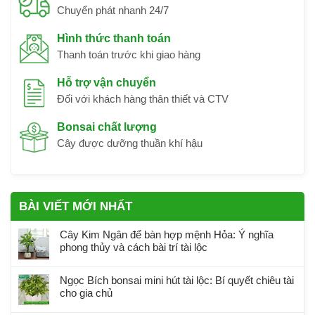
Chuyển phát nhanh 24/7
Hình thức thanh toán
Thanh toán trước khi giao hàng
Hỗ trợ vận chuyển
Đối với khách hàng thân thiết và CTV
Bonsai chất lượng
Cây được dưỡng thuần khí hậu
BÀI VIẾT MỚI NHẤT
Cây Kim Ngân để bàn hợp mệnh Hỏa: Ý nghĩa
phong thủy và cách bài trí tài lộc
Ngọc Bích bonsai mini hút tài lộc: Bí quyết chiêu tài
cho gia chủ