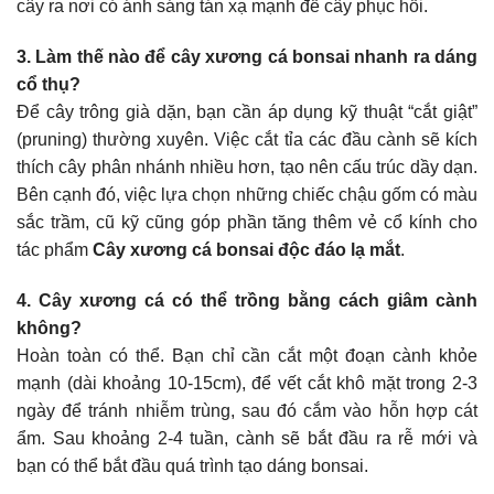
cây ra nơi có ánh sáng tán xạ mạnh để cây phục hồi.
3. Làm thế nào để cây xương cá bonsai nhanh ra dáng
cổ thụ?
Để cây trông già dặn, bạn cần áp dụng kỹ thuật “cắt giật”
(pruning) thường xuyên. Việc cắt tỉa các đầu cành sẽ kích
thích cây phân nhánh nhiều hơn, tạo nên cấu trúc dầy dạn.
Bên cạnh đó, việc lựa chọn những chiếc chậu gốm có màu
sắc trầm, cũ kỹ cũng góp phần tăng thêm vẻ cổ kính cho
tác phẩm
Cây xương cá bonsai độc đáo lạ mắt
.
4. Cây xương cá có thể trồng bằng cách giâm cành
không?
Hoàn toàn có thể. Bạn chỉ cần cắt một đoạn cành khỏe
mạnh (dài khoảng 10-15cm), để vết cắt khô mặt trong 2-3
ngày để tránh nhiễm trùng, sau đó cắm vào hỗn hợp cát
ẩm. Sau khoảng 2-4 tuần, cành sẽ bắt đầu ra rễ mới và
bạn có thể bắt đầu quá trình tạo dáng bonsai.