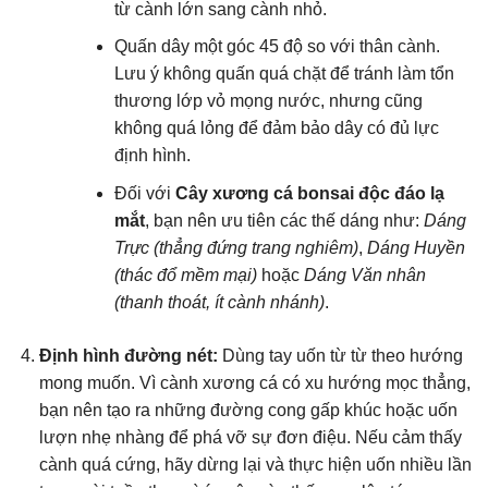
từ cành lớn sang cành nhỏ.
Quấn dây một góc 45 độ so với thân cành.
Lưu ý không quấn quá chặt để tránh làm tổn
thương lớp vỏ mọng nước, nhưng cũng
không quá lỏng để đảm bảo dây có đủ lực
định hình.
Đối với
Cây xương cá bonsai độc đáo lạ
mắt
, bạn nên ưu tiên các thế dáng như:
Dáng
Trực (thẳng đứng trang nghiêm)
,
Dáng Huyền
(thác đổ mềm mại)
hoặc
Dáng Văn nhân
(thanh thoát, ít cành nhánh)
.
Định hình đường nét:
Dùng tay uốn từ từ theo hướng
mong muốn. Vì cành xương cá có xu hướng mọc thẳng,
bạn nên tạo ra những đường cong gấp khúc hoặc uốn
lượn nhẹ nhàng để phá vỡ sự đơn điệu. Nếu cảm thấy
cành quá cứng, hãy dừng lại và thực hiện uốn nhiều lần