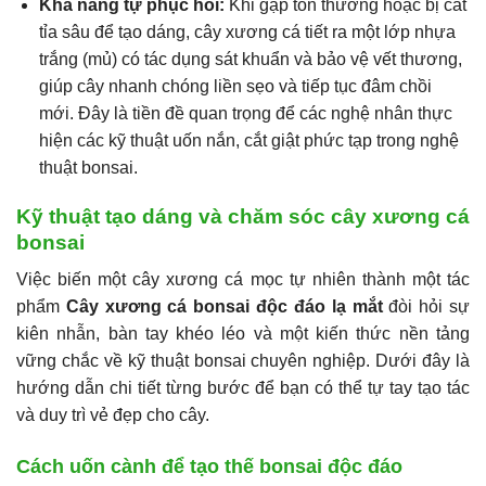
Khả năng tự phục hồi:
Khi gặp tổn thương hoặc bị cắt
tỉa sâu để tạo dáng, cây xương cá tiết ra một lớp nhựa
trắng (mủ) có tác dụng sát khuẩn và bảo vệ vết thương,
giúp cây nhanh chóng liền sẹo và tiếp tục đâm chồi
mới. Đây là tiền đề quan trọng để các nghệ nhân thực
hiện các kỹ thuật uốn nắn, cắt giật phức tạp trong nghệ
thuật bonsai.
Kỹ thuật tạo dáng và chăm sóc cây xương cá
bonsai
Việc biến một cây xương cá mọc tự nhiên thành một tác
phẩm
Cây xương cá bonsai độc đáo lạ mắt
đòi hỏi sự
kiên nhẫn, bàn tay khéo léo và một kiến thức nền tảng
vững chắc về kỹ thuật bonsai chuyên nghiệp. Dưới đây là
hướng dẫn chi tiết từng bước để bạn có thể tự tay tạo tác
và duy trì vẻ đẹp cho cây.
Cách uốn cành để tạo thế bonsai độc đáo