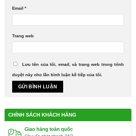
Email
*
Trang web
Lưu tên của tôi, email, và trang web trong trình
duyệt này cho lần bình luận kế tiếp của tôi.
CHÍNH SÁCH KHÁCH HÀNG
Giao hàng toàn quốc