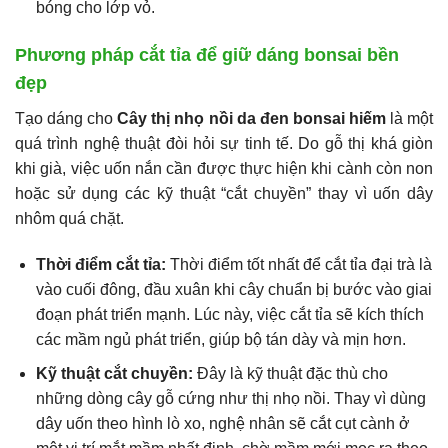
bóng cho lớp vỏ.
Phương pháp cắt tỉa để giữ dáng bonsai bền
đẹp
Tạo dáng cho
Cây thị nhọ nồi da đen bonsai hiếm
là một
quá trình nghệ thuật đòi hỏi sự tinh tế. Do gỗ thị khá giòn
khi già, việc uốn nắn cần được thực hiện khi cành còn non
hoặc sử dụng các kỹ thuật “cắt chuyền” thay vì uốn dây
nhôm quá chặt.
Thời điểm cắt tỉa:
Thời điểm tốt nhất để cắt tỉa đại trà là
vào cuối đông, đầu xuân khi cây chuẩn bị bước vào giai
đoạn phát triển mạnh. Lúc này, việc cắt tỉa sẽ kích thích
các mầm ngủ phát triển, giúp bộ tán dày và mịn hơn.
Kỹ thuật cắt chuyền:
Đây là kỹ thuật đặc thù cho
những dòng cây gỗ cứng như thị nhọ nồi. Thay vì dùng
dây uốn theo hình lò xo, nghệ nhân sẽ cắt cụt cành ở