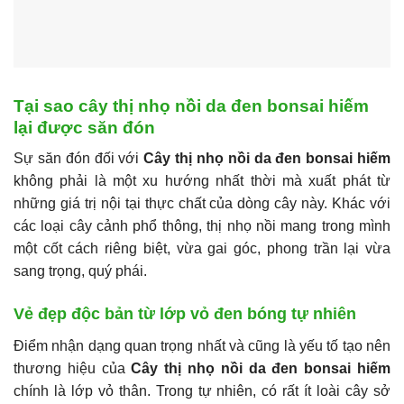
Tại sao cây thị nhọ nồi da đen bonsai hiếm
lại được săn đón
Sự săn đón đối với
Cây thị nhọ nồi da đen bonsai hiếm
không phải là một xu hướng nhất thời mà xuất phát từ
những giá trị nội tại thực chất của dòng cây này. Khác với
các loại cây cảnh phổ thông, thị nhọ nồi mang trong mình
một cốt cách riêng biệt, vừa gai góc, phong trần lại vừa
sang trọng, quý phái.
Vẻ đẹp độc bản từ lớp vỏ đen bóng tự nhiên
Điểm nhận dạng quan trọng nhất và cũng là yếu tố tạo nên
thương hiệu của
Cây thị nhọ nồi da đen bonsai hiếm
chính là lớp vỏ thân. Trong tự nhiên, có rất ít loài cây sở