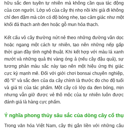
hữu sắc đen tuyền tự nhiên mà không cần qua tác động
của con người. Lớp vỏ của cây thị nhọ nồi khi già đi không
chỉ đen đậm mà còn có độ bóng nhẹ, tạo cảm giác như một
khối đá thạch anh đen hoặc gỗ mun hóa thạch.
Kết cấu vỏ cây thường nứt nẻ theo những đường vân dọc
hoặc ngang một cách tự nhiên, tạo nên những nếp gấp
thời gian đầy tính nghệ thuật. Khi kết hợp với màu lá xanh
mướt và những quả thị vàng óng ả (nếu cây đậu quả), sự
tương phản màu sắc này tạo nên một hiệu ứng thị giác
cực kỳ mạnh mẽ. Đối với giới chơi bonsai chuyên nghiệp,
độ “lì” và sắc đen của da cây chính là thước đo cho độ tuổi
và giá trị của tác phẩm. Một cây có lớp da đen bóng, mịn
nhưng vẫn giữ được vẻ thô mộc của tự nhiên luôn được
đánh giá là hàng cực phẩm.
Ý nghĩa phong thủy sâu sắc của dòng cây cổ thụ
Trong văn hóa Việt Nam, cây thị gắn liền với những câu