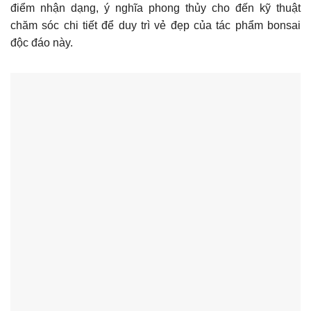
điểm nhận dạng, ý nghĩa phong thủy cho đến kỹ thuật
chăm sóc chi tiết để duy trì vẻ đẹp của tác phẩm bonsai
độc đáo này.