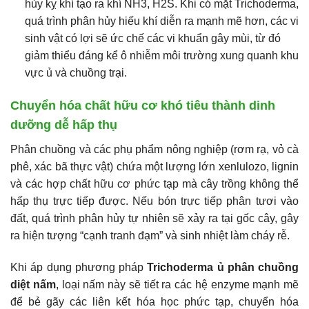
hủy kỵ khí tạo ra khí NH3, H2S. Khi có mặt Trichoderma,
quá trình phân hủy hiếu khí diễn ra mạnh mẽ hơn, các vi
sinh vật có lợi sẽ ức chế các vi khuẩn gây mùi, từ đó
giảm thiểu đáng kể ô nhiễm môi trường xung quanh khu
vực ủ và chuồng trại.
Chuyển hóa chất hữu cơ khó tiêu thành dinh
dưỡng dễ hấp thụ
Phân chuồng và các phụ phẩm nông nghiệp (rơm rạ, vỏ cà
phê, xác bã thực vật) chứa một lượng lớn xenlulozo, lignin
và các hợp chất hữu cơ phức tạp mà cây trồng không thể
hấp thụ trực tiếp được. Nếu bón trực tiếp phân tươi vào
đất, quá trình phân hủy tự nhiên sẽ xảy ra tại gốc cây, gây
ra hiện tượng “cạnh tranh đạm” và sinh nhiệt làm cháy rễ.
Khi áp dụng phương pháp
Trichoderma ủ phân chuồng
diệt nấm
, loại nấm này sẽ tiết ra các hệ enzyme mạnh mẽ
để bẻ gãy các liên kết hóa học phức tạp, chuyển hóa