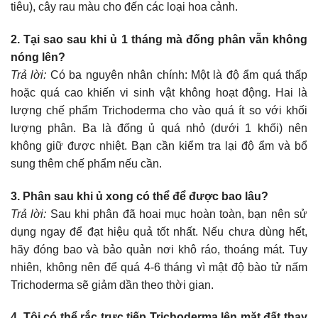
tiêu), cây rau màu cho đến các loại hoa cảnh.
2. Tại sao sau khi ủ 1 tháng mà đống phân vẫn không
nóng lên?
Trả lời:
Có ba nguyên nhân chính: Một là độ ẩm quá thấp
hoặc quá cao khiến vi sinh vật không hoạt động. Hai là
lượng chế phẩm Trichoderma cho vào quá ít so với khối
lượng phân. Ba là đống ủ quá nhỏ (dưới 1 khối) nên
không giữ được nhiệt. Bạn cần kiểm tra lại độ ẩm và bổ
sung thêm chế phẩm nếu cần.
3. Phân sau khi ủ xong có thể để được bao lâu?
Trả lời:
Sau khi phân đã hoai mục hoàn toàn, bạn nên sử
dụng ngay để đạt hiệu quả tốt nhất. Nếu chưa dùng hết,
hãy đóng bao và bảo quản nơi khô ráo, thoáng mát. Tuy
nhiên, không nên để quá 4-6 tháng vì mật độ bào tử nấm
Trichoderma sẽ giảm dần theo thời gian.
4. Tôi có thể rắc trực tiếp Trichoderma lên mặt đất thay