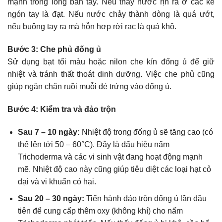
mạnh trong lòng bàn tay. Nếu thấy nước rịn ra ở các kẽ
ngón tay là đạt. Nếu nước chảy thành dòng là quá ướt,
nếu buông tay ra mà hỗn hợp rời rạc là quá khô.
Bước 3: Che phủ đống ủ
Sử dụng bạt tối màu hoặc nilon che kín đống ủ để giữ
nhiệt và tránh thất thoát dinh dưỡng. Việc che phủ cũng
giúp ngăn chặn ruồi muỗi đẻ trứng vào đống ủ.
Bước 4: Kiểm tra và đảo trộn
Sau 7 – 10 ngày:
Nhiệt độ trong đống ủ sẽ tăng cao (có
thể lên tới 50 – 60°C). Đây là dấu hiệu nấm
Trichoderma và các vi sinh vật đang hoạt động mạnh
mẽ. Nhiệt độ cao này cũng giúp tiêu diệt các loại hạt cỏ
dại và vi khuẩn có hại.
Sau 20 – 30 ngày:
Tiến hành đảo trộn đống ủ lần đầu
tiên để cung cấp thêm oxy (không khí) cho nấm