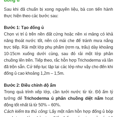
Sau khi đã chuẩn bị xong nguyên liệu, bà con tiến hành
thực hiện theo các bước sau:
Bước 1: Tạo đống ủ
Chọn vị trí ủ trên nền đất cứng hoặc nền xi măng có khả
năng thoát nước tốt, nên có mái che để tránh mưa nắng
trực tiếp. Rải một lớp phụ phẩm (rơm rạ, trấu) dày khoảng
10-15cm xuống dưới cùng, sau đó rải một lớp phân
chuồng lên trên. Tiếp theo, rắc hỗn hợp Trichoderma và lân
đã trộn sẵn. Cứ tiếp tục lặp lại các lớp như vậy cho đến khi
đống ủ cao khoảng 1,2m – 1,5m.
Bước 2: Điều chỉnh độ ẩm
Trong quá trình xếp lớp, cần tưới nước từ từ. Độ ẩm lý
tưởng để
Trichoderma ủ phân chuồng diệt nấm
hoạt
động tốt nhất là từ 50% – 60%.
Cách kiểm tra thủ công:
Lấy một nắm hỗn hợp đống ủ bóp