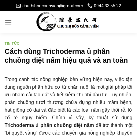
Skip
chuthiboncanhvien@gmail.com
0944 33 55 22
to
content
TIN TỨC
Cách dùng Trichoderma ủ phân
chuồng diệt nấm hiệu quả và an toàn
Trong canh tác nông nghiệp bền vững hiện nay, việc tận
dụng nguồn phân hữu cơ từ chăn nuôi là một giải pháp tối
ưu nhằm cải tạo đất và tiết kiệm chi phí đầu tư. Tuy nhiên,
phân chuồng tươi thường chứa đựng nhiều mầm bệnh,
hạt giống cỏ dại và đặc biệt là các loại nấm gây thối rễ, lở
cổ rễ nguy hiểm. Chính vì vậy, kỹ thuật sử dụng
Trichoderma ủ phân chuồng diệt nấm
đã trở thành một
“bí quyết vàng” được các chuyên gia nông nghiệp khuyến