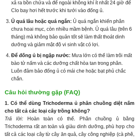
xả ra bồn chứa và để ngoài không khí ít nhất 24 giờ để
Clo bay hơi hết trước khi tưới vào đống ủ.
Ủ quá lâu hoặc quá ngắn:
Ủ quá ngắn khiến phân
chưa hoai mục, còn nhiều mầm bệnh. Ủ quá lâu (trên 6
tháng) mà không bảo quản tốt sẽ làm thất thoát dinh
dưỡng và giảm mật độ vi sinh vật có lợi.
Để đống ủ bị ngập nước:
Mưa lớn có thể làm trôi mất
bào tử nấm và các dưỡng chất hòa tan trong phân.
Luôn đảm bảo đống ủ có mái che hoặc bạt phủ chắc
chắn.
Câu hỏi thường gặp (FAQ)
1. Có thể dùng Trichoderma ủ phân chuồng diệt nấm
cho tất cả các loại cây trồng không?
Trả lời:
Hoàn toàn có thể. Phân chuồng ủ bằng
Trichoderma rất an toàn và giàu dinh dưỡng, phù hợp cho
tất cả các loại cây từ cây ăn quả, cây công nghiệp (cà phê,