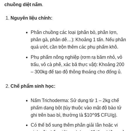
chuồng diệt nấm
.
Nguyên liệu chính:
Phân chuồng các loại (phân bò, phân lợn,
phân gà, phân dê…): Khoảng 1 tấn. Nếu phân
quá ướt, cần trộn thêm các phụ phẩm khô.
Phụ phẩm nông nghiệp (rơm rạ băm nhỏ, vỏ
trấu, vỏ cà phê, xác bã thực vật): Khoảng 200
– 300kg để tạo độ thông thoáng cho đống ủ.
Chế phẩm sinh học:
Nấm Trichoderma: Sử dụng từ 1 – 2kg chế
phẩm dạng bột (tùy thuộc vào mật độ bào tử
ghi trên bao bì, thường là $10^9$ CFU/g).
Có thể bổ sung thêm phân giải lân hoặc vi