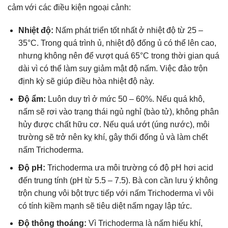
cảm với các điều kiện ngoại cảnh:
Nhiệt độ:
Nấm phát triển tốt nhất ở nhiệt độ từ 25 –
35°C. Trong quá trình ủ, nhiệt độ đống ủ có thể lên cao,
nhưng không nên để vượt quá 65°C trong thời gian quá
dài vì có thể làm suy giảm mật độ nấm. Việc đảo trộn
định kỳ sẽ giúp điều hòa nhiệt độ này.
Độ ẩm:
Luôn duy trì ở mức 50 – 60%. Nếu quá khô,
nấm sẽ rơi vào trạng thái ngủ nghỉ (bào tử), không phân
hủy được chất hữu cơ. Nếu quá ướt (úng nước), môi
trường sẽ trở nên kỵ khí, gây thối đống ủ và làm chết
nấm Trichoderma.
Độ pH:
Trichoderma ưa môi trường có độ pH hơi acid
đến trung tính (pH từ 5.5 – 7.5). Bà con cần lưu ý không
trộn chung vôi bột trực tiếp với nấm Trichoderma vì vôi
có tính kiềm mạnh sẽ tiêu diệt nấm ngay lập tức.
Độ thông thoáng:
Vì Trichoderma là nấm hiếu khí,