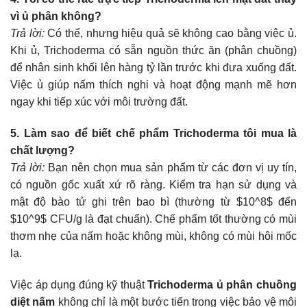
vì ủ phân không?
Trả lời:
Có thể, nhưng hiệu quả sẽ không cao bằng việc ủ.
Khi ủ, Trichoderma có sẵn nguồn thức ăn (phân chuồng)
để nhân sinh khối lên hàng tỷ lần trước khi đưa xuống đất.
Việc ủ giúp nấm thích nghi và hoạt động mạnh mẽ hơn
ngay khi tiếp xúc với môi trường đất.
5. Làm sao để biết chế phẩm Trichoderma tôi mua là
chất lượng?
Trả lời:
Bạn nên chọn mua sản phẩm từ các đơn vị uy tín,
có nguồn gốc xuất xứ rõ ràng. Kiểm tra hạn sử dụng và
mật độ bào tử ghi trên bao bì (thường từ $10^8$ đến
$10^9$ CFU/g là đạt chuẩn). Chế phẩm tốt thường có mùi
thơm nhẹ của nấm hoặc không mùi, không có mùi hôi mốc
lạ.
Việc áp dụng đúng kỹ thuật
Trichoderma ủ phân chuồng
diệt nấm
không chỉ là một bước tiến trong việc bảo vệ môi