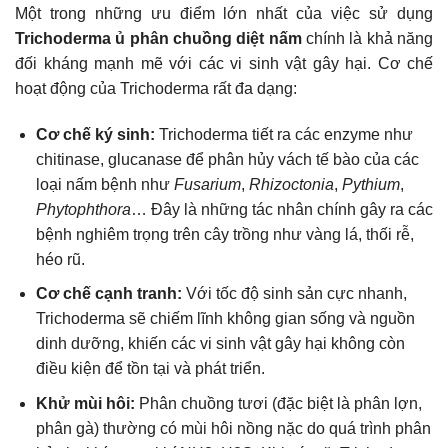
Một trong những ưu điểm lớn nhất của việc sử dụng
Trichoderma ủ phân chuồng diệt nấm
chính là khả năng
đối kháng mạnh mẽ với các vi sinh vật gây hại. Cơ chế
hoạt động của Trichoderma rất đa dạng:
Cơ chế ký sinh:
Trichoderma tiết ra các enzyme như
chitinase, glucanase để phân hủy vách tế bào của các
loại nấm bệnh như
Fusarium
,
Rhizoctonia
,
Pythium
,
Phytophthora
… Đây là những tác nhân chính gây ra các
bệnh nghiêm trọng trên cây trồng như vàng lá, thối rễ,
héo rũ.
Cơ chế cạnh tranh:
Với tốc độ sinh sản cực nhanh,
Trichoderma sẽ chiếm lĩnh không gian sống và nguồn
dinh dưỡng, khiến các vi sinh vật gây hại không còn
điều kiện để tồn tại và phát triển.
Khử mùi hôi:
Phân chuồng tươi (đặc biệt là phân lợn,
phân gà) thường có mùi hôi nồng nặc do quá trình phân