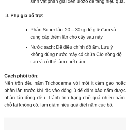
sinh vật phân giải xenlulozo để tăng hiệu quả.
Phụ gia bổ trợ:
Phân Super lân: 20 – 30kg để giữ đạm và
cung cấp thêm lân cho cây sau này.
Nước sạch: Để điều chỉnh độ ẩm. Lưu ý
không dùng nước máy có chứa Clo nồng độ
cao vì có thể làm chết nấm.
Cách phối trộn:
Nên trộn đều nấm Trichoderma với một ít cám gạo hoặc
phân lân trước khi rắc vào đống ủ để đảm bảo nấm được
phân tán đồng đều. Tránh tình trạng chỗ quá nhiều nấm,
chỗ lại không có, làm giảm hiệu quả diệt nấm cục bộ.