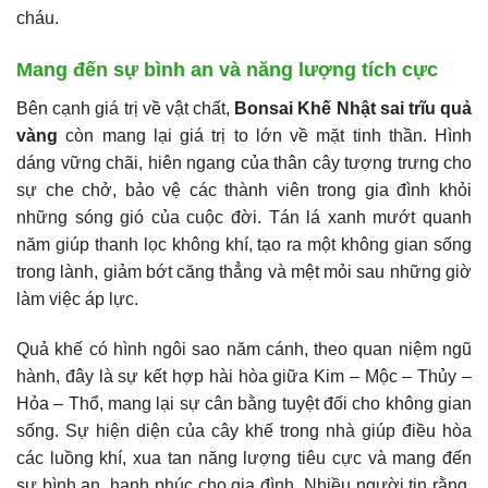
cháu.
Mang đến sự bình an và năng lượng tích cực
Bên cạnh giá trị về vật chất,
Bonsai Khế Nhật sai trĩu quả
vàng
còn mang lại giá trị to lớn về mặt tinh thần. Hình
dáng vững chãi, hiên ngang của thân cây tượng trưng cho
sự che chở, bảo vệ các thành viên trong gia đình khỏi
những sóng gió của cuộc đời. Tán lá xanh mướt quanh
năm giúp thanh lọc không khí, tạo ra một không gian sống
trong lành, giảm bớt căng thẳng và mệt mỏi sau những giờ
làm việc áp lực.
Quả khế có hình ngôi sao năm cánh, theo quan niệm ngũ
hành, đây là sự kết hợp hài hòa giữa Kim – Mộc – Thủy –
Hỏa – Thổ, mang lại sự cân bằng tuyệt đối cho không gian
sống. Sự hiện diện của cây khế trong nhà giúp điều hòa
các luồng khí, xua tan năng lượng tiêu cực và mang đến
sự bình an, hạnh phúc cho gia đình. Nhiều người tin rằng,