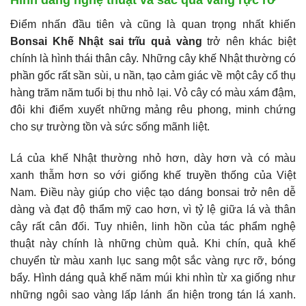
Điểm nhấn đầu tiên và cũng là quan trọng nhất khiến
Bonsai Khế Nhật sai trĩu quả vàng
trở nên khác biệt
chính là hình thái thân cây. Những cây khế Nhật thường có
phần gốc rất sần sùi, u nần, tạo cảm giác về một cây cổ thụ
hàng trăm năm tuổi bị thu nhỏ lại. Vỏ cây có màu xám đậm,
đôi khi điểm xuyết những mảng rêu phong, minh chứng
cho sự trường tồn và sức sống mãnh liệt.
Lá của khế Nhật thường nhỏ hơn, dày hơn và có màu
xanh thẫm hơn so với giống khế truyền thống của Việt
Nam. Điều này giúp cho việc tạo dáng bonsai trở nên dễ
dàng và đạt độ thẩm mỹ cao hơn, vì tỷ lệ giữa lá và thân
cây rất cân đối. Tuy nhiên, linh hồn của tác phẩm nghệ
thuật này chính là những chùm quả. Khi chín, quả khế
chuyển từ màu xanh lục sang một sắc vàng rực rỡ, bóng
bẩy. Hình dáng quả khế năm múi khi nhìn từ xa giống như
những ngôi sao vàng lấp lánh ẩn hiện trong tán lá xanh.