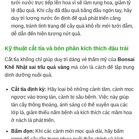
tưới nước trực tiếp lên hoa vì sẽ làm rụng hoa, giảm tỷ
lệ đậu quả. Khi cây đã đậu quả bằng đầu ngón tay, hãy
duy trì lượng nước ổn định để quả phát triển căng
mọng, tránh tình trạng để cây quá khô rồi mới tưới đẫm,
dễ dẫn đến hiện tượng nứt quả.
Kỹ thuật cắt tỉa và bón phân kích thích đậu trái
Cắt tỉa không chỉ giúp duy trì dáng vẻ thẩm mỹ của
Bonsai
Khế Nhật sai trĩu quả vàng
mà còn là cách để tập trung
dinh dưỡng nuôi quả.
Cắt tỉa định kỳ:
Hãy loại bỏ những cành tăm, cành mọc
ngược vào trong tán, cành bị sâu bệnh. Việc này giúp
tán cây thông thoáng, ánh sáng có thể xuyên qua các
lớp lá, giảm thiểu nấm bệnh và kích thích các mầm hoa
ở nách lá phát triển.
Bấm đọn:
Khi các cành mới mọc quá dài, hãy bấm
ngọn để cây tập trung nhựa nuôi thân chính và kích