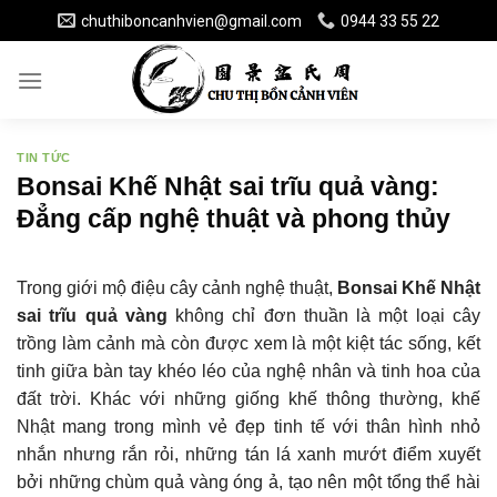
Skip
chuthiboncanhvien@gmail.com
0944 33 55 22
to
content
TIN TỨC
Bonsai Khế Nhật sai trĩu quả vàng:
Đẳng cấp nghệ thuật và phong thủy
Trong giới mộ điệu cây cảnh nghệ thuật,
Bonsai Khế Nhật
sai trĩu quả vàng
không chỉ đơn thuần là một loại cây
trồng làm cảnh mà còn được xem là một kiệt tác sống, kết
tinh giữa bàn tay khéo léo của nghệ nhân và tinh hoa của
đất trời. Khác với những giống khế thông thường, khế
Nhật mang trong mình vẻ đẹp tinh tế với thân hình nhỏ
nhắn nhưng rắn rỏi, những tán lá xanh mướt điểm xuyết
bởi những chùm quả vàng óng ả, tạo nên một tổng thể hài