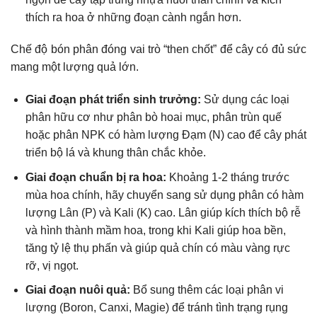
thích ra hoa ở những đoạn cành ngắn hơn.
Chế độ bón phân đóng vai trò “then chốt” để cây có đủ sức
mang một lượng quả lớn.
Giai đoạn phát triển sinh trưởng:
Sử dụng các loại
phân hữu cơ như phân bò hoai mục, phân trùn quế
hoặc phân NPK có hàm lượng Đạm (N) cao để cây phát
triển bộ lá và khung thân chắc khỏe.
Giai đoạn chuẩn bị ra hoa:
Khoảng 1-2 tháng trước
mùa hoa chính, hãy chuyển sang sử dụng phân có hàm
lượng Lân (P) và Kali (K) cao. Lân giúp kích thích bộ rễ
và hình thành mầm hoa, trong khi Kali giúp hoa bền,
tăng tỷ lệ thụ phấn và giúp quả chín có màu vàng rực
rỡ, vị ngọt.
Giai đoạn nuôi quả:
Bổ sung thêm các loại phân vi
lượng (Boron, Canxi, Magie) để tránh tình trạng rụng