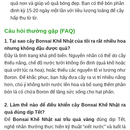
quả non và giúp vỏ quả bóng đẹp. Bạn có thể bón phân
định kỳ 15-20 ngày một lần với liều lượng loãng để cây
hấp thụ từ từ.
Câu hỏi thường gặp (FAQ)
1. Tại sao cây Bonsai Khế Nhật của tôi ra rất nhiều hoa
nhưng không đậu được quả?
Đây là tình trạng khá phổ biến. Nguyên nhân có thể do cây
thiếu nắng, chế độ nước tưới không ổn định (quá khô hoặc
quá ướt lúc ra hoa), hoặc thiếu các nguyên tố vi lượng như
Boron. Để khắc phục, bạn hãy đưa cây ra vị trí nhiều nắng
hơn, chú ý không tưới nước lên hoa và bổ sung thêm phân
bón lá có chứa Boron để tăng sức sống cho hạt phấn.
2. Làm thế nào để điều khiển cây Bonsai Khế Nhật ra
quả đúng dịp Tết?
Để
Bonsai Khế Nhật sai trĩu quả vàng
đúng dịp Tết,
nghệ nhân thường thực hiện kỹ thuật “xiết nước” và tuốt lá