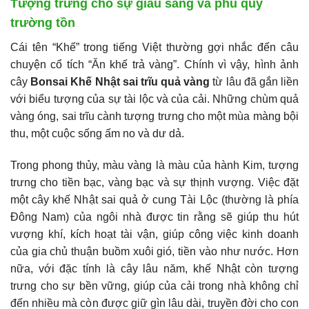
Tượng trưng cho sự giàu sang và phú quý
trường tồn
Cái tên “Khế” trong tiếng Việt thường gợi nhắc đến câu
chuyện cổ tích “Ăn khế trả vàng”. Chính vì vậy, hình ảnh
cây
Bonsai Khế Nhật sai trĩu quả vàng
từ lâu đã gắn liền
với biểu tượng của sự tài lộc và của cải. Những chùm quả
vàng óng, sai trĩu cành tượng trưng cho một mùa màng bội
thu, một cuộc sống ấm no và dư dả.
Trong phong thủy, màu vàng là màu của hành Kim, tượng
trưng cho tiền bạc, vàng bạc và sự thịnh vượng. Việc đặt
một cây khế Nhật sai quả ở cung Tài Lộc (thường là phía
Đông Nam) của ngôi nhà được tin rằng sẽ giúp thu hút
vượng khí, kích hoạt tài vận, giúp công việc kinh doanh
của gia chủ thuận buồm xuôi gió, tiền vào như nước. Hơn
nữa, với đặc tính là cây lâu năm, khế Nhật còn tượng
trưng cho sự bền vững, giúp của cải trong nhà không chỉ
đến nhiều mà còn được giữ gìn lâu dài, truyền đời cho con