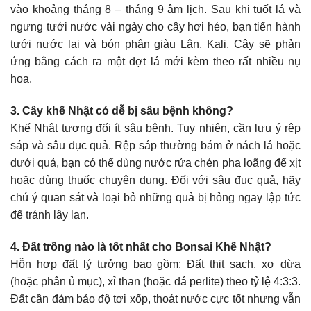
vào khoảng tháng 8 – tháng 9 âm lịch. Sau khi tuốt lá và
ngưng tưới nước vài ngày cho cây hơi héo, bạn tiến hành
tưới nước lại và bón phân giàu Lân, Kali. Cây sẽ phản
ứng bằng cách ra một đợt lá mới kèm theo rất nhiều nụ
hoa.
3. Cây khế Nhật có dễ bị sâu bệnh không?
Khế Nhật tương đối ít sâu bệnh. Tuy nhiên, cần lưu ý rệp
sáp và sâu đục quả. Rệp sáp thường bám ở nách lá hoặc
dưới quả, bạn có thể dùng nước rửa chén pha loãng để xịt
hoặc dùng thuốc chuyên dụng. Đối với sâu đục quả, hãy
chú ý quan sát và loại bỏ những quả bị hỏng ngay lập tức
để tránh lây lan.
4. Đất trồng nào là tốt nhất cho Bonsai Khế Nhật?
Hỗn hợp đất lý tưởng bao gồm: Đất thịt sạch, xơ dừa
(hoặc phân ủ mục), xỉ than (hoặc đá perlite) theo tỷ lệ 4:3:3.
Đất cần đảm bảo độ tơi xốp, thoát nước cực tốt nhưng vẫn