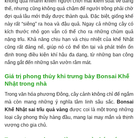
không quá nhanh khiến người chơi mất kiểm soát về dáng
thế, nhưng cũng không quá chậm để người trồng phải chờ
đợi quá lâu mới thấy được thành quả. Đặc biệt, giống khế
này rất “siêng” ra hoa và đậu quả. Ngay cả những cây có
kích thước nhỏ gọn vẫn có thể cho ra những chùm quả
nặng trĩu. Khả năng chịu hạn và chịu nhiệt của khế Nhật
cũng rất đáng nể, giúp nó có thể tồn tại và phát triển ổn
định trong điều kiện khí hậu đa dạng, từ những ban công
nắng gắt đến những sân vườn râm mát.
Giá trị phong thủy khi trưng bày Bonsai Khế
Nhật trong nhà
Trong văn hóa phương Đông, cây cảnh không chỉ để ngắm
mà còn mang những ý nghĩa tâm linh sâu sắc.
Bonsai
Khế Nhật sai trĩu quả vàng
được coi là một trong những
loại cây phong thủy hàng đầu, mang lại may mắn và thịnh
vượng cho gia chủ.