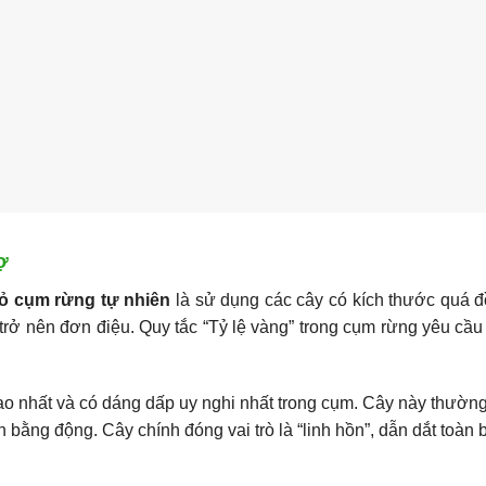
ợ
hỏ cụm rừng tự nhiên
là sử dụng các cây có kích thước quá đ
trở nên đơn điệu. Quy tắc “Tỷ lệ vàng” trong cụm rừng yêu cầ
cao nhất và có dáng dấp uy nghi nhất trong cụm. Cây này thườ
cân bằng động. Cây chính đóng vai trò là “linh hồn”, dẫn dắt toàn 