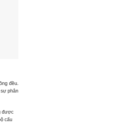
ồng đều.
u sự phân
ng được
bộ cấu