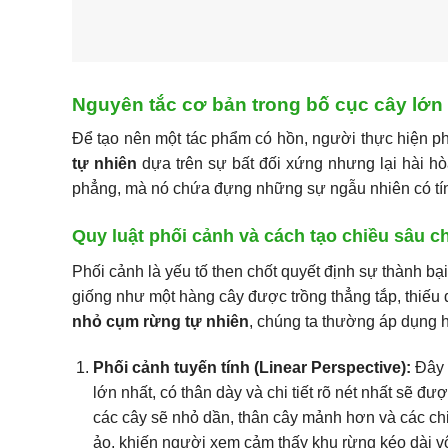
Nguyên tắc cơ bản trong bố cục cây lớn
Để tạo nên một tác phẩm có hồn, người thực hiện p
tự nhiên
dựa trên sự bất đối xứng nhưng lại hài hò
phẳng, mà nó chứa đựng những sự ngẫu nhiên có tín
Quy luật phối cảnh và cách tạo chiều sâu 
Phối cảnh là yếu tố then chốt quyết định sự thành b
giống như một hàng cây được trồng thẳng tắp, thiếu 
nhỏ cụm rừng tự nhiên
, chúng ta thường áp dụng h
Phối cảnh tuyến tính (Linear Perspective):
Đây l
lớn nhất, có thân dày và chi tiết rõ nét nhất sẽ đư
các cây sẽ nhỏ dần, thân cây mảnh hơn và các chi 
ảo, khiến người xem cảm thấy khu rừng kéo dài vô