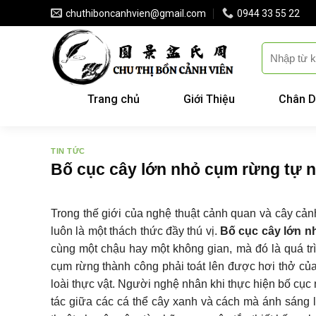
Skip
chuthiboncanhvien@gmail.com
0944 33 55 22
to
content
Trang chủ
Giới Thiệu
Chân D
TIN TỨC
Bố cục cây lớn nhỏ cụm rừng tự n
Trong thế giới của nghệ thuật cảnh quan và cây cảnh,
luôn là một thách thức đầy thú vị.
Bố cục cây lớn n
cùng một chậu hay một không gian, mà đó là quá trì
cụm rừng thành công phải toát lên được hơi thở của
loài thực vật. Người nghệ nhân khi thực hiện bố cục 
tác giữa các cá thể cây xanh và cách mà ánh sáng l