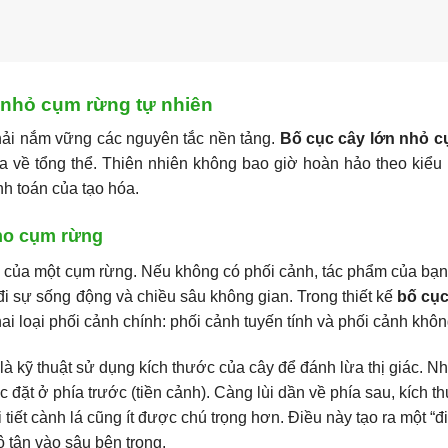
 nhỏ cụm rừng tự nhiên
hải nắm vững các nguyên tắc nền tảng.
Bố cục cây lớn nhỏ 
a về tổng thể. Thiên nhiên không bao giờ hoàn hảo theo kiểu
h toán của tạo hóa.
cho cụm rừng
ại của một cụm rừng. Nếu không có phối cảnh, tác phẩm của bạn
đi sự sống động và chiều sâu không gian. Trong thiết kế
bố cục
ai loại phối cảnh chính: phối cảnh tuyến tính và phối cảnh khôn
à kỹ thuật sử dụng kích thước của cây để đánh lừa thị giác. N
ợc đặt ở phía trước (tiền cảnh). Càng lùi dần về phía sau, kích 
tiết cành lá cũng ít được chú trọng hơn. Điều này tạo ra một “đ
 tận vào sâu bên trong.