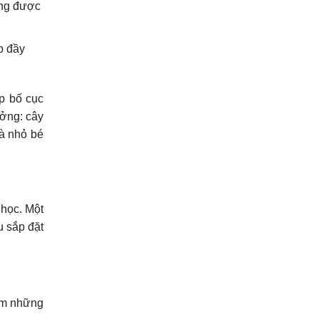
ờng được
p đầy
p bố cục
ưởng: cây
và nhỏ bé
 học. Một
 sắp đặt
ếm những