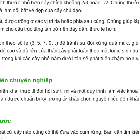
ích thước nhỏ hơn cây chính khoảng 2/3 hoặc 1/2. Chúng thư
à làm nổi bật vẻ đẹp của cây chủ đạo.
 được trồng ở các vị trí rìa hoặc phía sau cùng. Chúng giúp lấ
 cho cấu trúc tầng tán trở nên dày dặn, thực tế hơn.
 theo số lẻ (3, 5, 7, 9…) để tránh sự đối xứng quá mức, giú
độ cao và độ lớn của thân cây phải tuân theo một logic sinh tr
 trong khi các cây nhỏ nằm dưới tán sẽ phát triển chậm hơn 
hiên chuyên nghiệp
iển khai thực tế đòi hỏi sự tỉ mỉ và một quy trình làm việc khoa
ần được chuẩn bị kỹ lưỡng từ khâu chọn nguyên liệu đến khâu
hước
bất cứ cây nào cũng có thể đưa vào cụm rừng. Bạn cần tìm ki