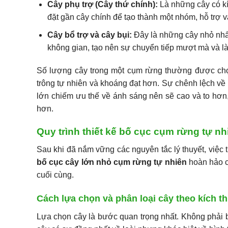
Cây phụ trợ (Cây thứ chính):
Là những cây có k
đặt gần cây chính để tạo thành một nhóm, hỗ trợ v
Cây bổ trợ và cây bụi:
Đây là những cây nhỏ nhất,
không gian, tạo nên sự chuyển tiếp mượt mà và làm
Số lượng cây trong một cụm rừng thường được chọn
trông tự nhiên và khoáng đạt hơn. Sự chênh lệch về 
lớn chiếm ưu thế về ánh sáng nên sẽ cao và to hơn,
hơn.
Quy trình thiết kế bố cục cụm rừng tự n
Sau khi đã nắm vững các nguyên tắc lý thuyết, việc tr
bố cục cây lớn nhỏ cụm rừng tự nhiên
hoàn hảo c
cuối cùng.
Cách lựa chọn và phân loại cây theo kích t
Lựa chọn cây là bước quan trọng nhất. Không phải 