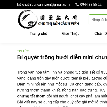
Skip
chuthiboncanhvien@gmail.com
0944 33 55 22
to
content
Trang chủ
Giới Thiệu
Chân D
TIN TỨC
Bí quyết trồng bưởi diễn mini chư
Trong văn hóa tâm linh và phong tục đón Tết cổ tr
vàng, dáng tròn đầy luôn được xem là biểu tượng củ
Diễn mini nổi lên như một sự lựa chọn đẳng cấp, k
hương thơm thanh khiết, nồng nàn đặc trưng. Tuy
chưng tết thơm
đòi hỏi người chơi cây phải am hiểu
Bài viết này sẽ cung cấp cho quý độc giả một lộ trìn