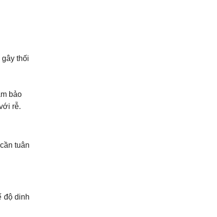
 gây thối
đảm bảo
ới rễ.
 cần tuân
ế độ dinh