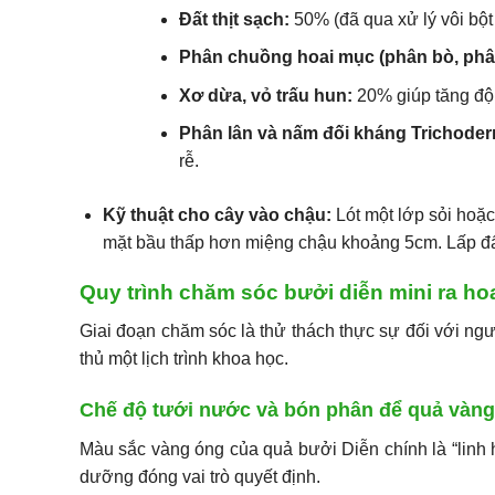
Đất thịt sạch:
50% (đã qua xử lý vôi bột
Phân chuồng hoai mục (phân bò, phâ
Xơ dừa, vỏ trấu hun:
20% giúp tăng độ 
Phân lân và nấm đối kháng Trichode
rễ.
Kỹ thuật cho cây vào chậu:
Lót một lớp sỏi hoặc
mặt bầu thấp hơn miệng chậu khoảng 5cm. Lấp đất
Quy trình chăm sóc bưởi diễn mini ra ho
Giai đoạn chăm sóc là thử thách thực sự đối với ngư
thủ một lịch trình khoa học.
Chế độ tưới nước và bón phân để quả vàn
Màu sắc vàng óng của quả bưởi Diễn chính là “linh 
dưỡng đóng vai trò quyết định.