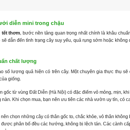
ưởi diễn mini trong chậu
 tết thơm
, bước nền tảng quan trọng nhất chính là khâu chuẩn
p sẽ dẫn đến tình trạng cây suy yếu, quả rụng sớm hoặc không
uẩn chất lượng
o số lượng quả hiện có trên cây. Một chuyên gia thực thụ sẽ
của giống.
 gốc từ vùng Đất Diễn (Hà Nội) có đặc điểm vỏ mỏng, mịn, khi
nàn. Khi chọn mua, bạn nên ưu tiên các nhà vườn uy tín, có c
 nên chọn những cây có thân gốc to, chắc khỏe, vỏ thân không b
 được phân bố đều các hướng, không bị lệch tán. Các cành cấp