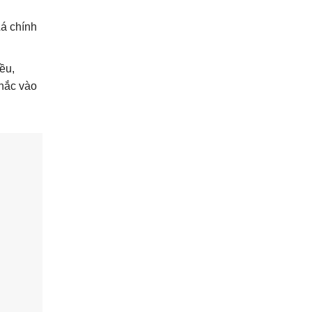
á chính
ều,
chắc vào