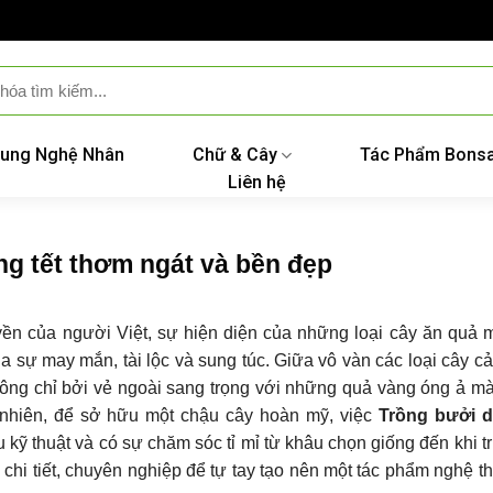
ung Nghệ Nhân
Chữ & Cây
Tác Phẩm Bonsa
Liên hệ
ng tết thơm ngát và bền đẹp
uyền của người Việt, sự hiện diện của những loại cây ăn quả
a sự may mắn, tài lộc và sung túc. Giữa vô vàn các loại cây c
hông chỉ bởi vẻ ngoài sang trọng với những quả vàng óng ả m
 nhiên, để sở hữu một chậu cây hoàn mỹ, việc
Trồng bưởi d
 kỹ thuật và có sự chăm sóc tỉ mỉ từ khâu chọn giống đến khi t
h chi tiết, chuyên nghiệp để tự tay tạo nên một tác phẩm nghệ t