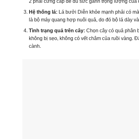
2 phải cứng cáp để đủ sức gánh trọng lượng của 
Hệ thống lá:
Lá bưởi Diễn khỏe mạnh phải có màu
là bộ máy quang hợp nuôi quả, do đó bộ lá dày v
Tình trạng quả trên cây:
Chọn cây có quả phân bổ
không bị sẹo, không có vết châm của ruồi vàng. Đ
cành.