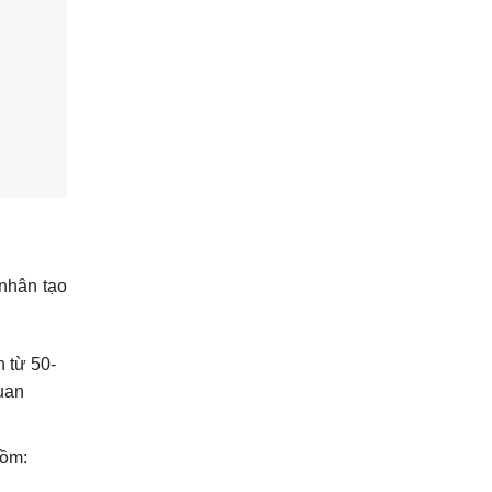
 nhân tạo
 từ 50-
uan
gồm: