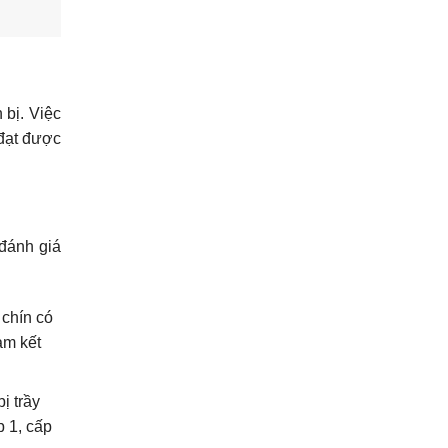
 bị. Việc
 đạt được
 đánh giá
 chín có
am kết
ị trầy
 1, cấp