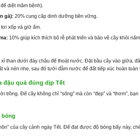
 để diệt mầm bệnh).
n gà):
20% cung cấp dinh dưỡng bền vững.
tơi xốp và giữ ẩm.
rma:
10% giúp kích thích bộ rễ phát triển và bảo vệ cây khỏi nấm
 xỉ than dưới đáy chậu để thoát nước. Đặt bầu cây vào giữa, 
 và nén nhẹ, sau đó tưới đẫm nước để đất tiếp xúc hoàn toàn v
a đậu quả đúng dịp Tết
ời trồng. Để cây không chỉ “sống” mà còn “đẹp” và “thơm”, bạn
g bóng
hồn” của cây cảnh ngày Tết. Để đạt được độ bóng bẩy này, ch