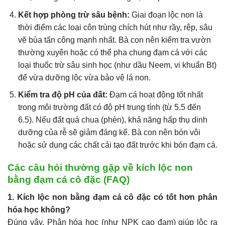
Kết hợp phòng trừ sâu bệnh:
Giai đoạn lộc non là
thời điểm các loại côn trùng chích hút như rầy, rệp, sâu
vẽ bùa tấn công mạnh nhất. Bà con nên kiểm tra vườn
thường xuyên hoặc có thể pha chung đạm cá với các
loại thuốc trừ sâu sinh học (như dầu Neem, vi khuẩn Bt)
để vừa dưỡng lộc vừa bảo vệ lá non.
Kiểm tra độ pH của đất:
Đạm cá hoạt động tốt nhất
trong môi trường đất có độ pH trung tính (từ 5.5 đến
6.5). Nếu đất quá chua (phèn), khả năng hấp thụ dinh
dưỡng của rễ sẽ giảm đáng kể. Bà con nên bón vôi
hoặc sử dụng các chất cải tạo đất trước khi bón đạm cá.
Các câu hỏi thường gặp về kích lộc non
bằng đạm cá cô đặc (FAQ)
1. Kích lộc non bằng đạm cá cô đặc có tốt hơn phân
hóa học không?
Đúng vậy. Phân hóa học (như NPK cao đạm) giúp lộc ra