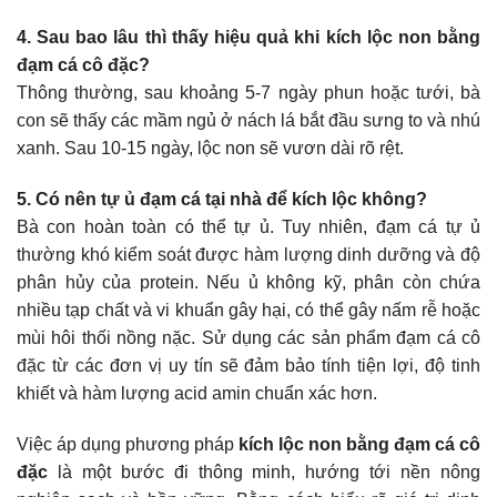
4. Sau bao lâu thì thấy hiệu quả khi kích lộc non bằng
đạm cá cô đặc?
Thông thường, sau khoảng 5-7 ngày phun hoặc tưới, bà
con sẽ thấy các mầm ngủ ở nách lá bắt đầu sưng to và nhú
xanh. Sau 10-15 ngày, lộc non sẽ vươn dài rõ rệt.
5. Có nên tự ủ đạm cá tại nhà để kích lộc không?
Bà con hoàn toàn có thể tự ủ. Tuy nhiên, đạm cá tự ủ
thường khó kiểm soát được hàm lượng dinh dưỡng và độ
phân hủy của protein. Nếu ủ không kỹ, phân còn chứa
nhiều tạp chất và vi khuẩn gây hại, có thể gây nấm rễ hoặc
mùi hôi thối nồng nặc. Sử dụng các sản phẩm đạm cá cô
đặc từ các đơn vị uy tín sẽ đảm bảo tính tiện lợi, độ tinh
khiết và hàm lượng acid amin chuẩn xác hơn.
Việc áp dụng phương pháp
kích lộc non bằng đạm cá cô
đặc
là một bước đi thông minh, hướng tới nền nông