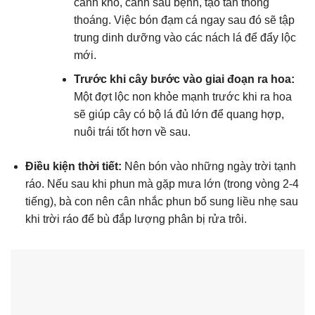
cành khô, cành sâu bệnh, tạo tán thông
thoáng. Việc bón đạm cá ngay sau đó sẽ tập
trung dinh dưỡng vào các nách lá để đẩy lộc
mới.
Trước khi cây bước vào giai đoạn ra hoa:
Một đợt lộc non khỏe mạnh trước khi ra hoa
sẽ giúp cây có bộ lá đủ lớn để quang hợp,
nuôi trái tốt hơn về sau.
Điều kiện thời tiết:
Nên bón vào những ngày trời tạnh
ráo. Nếu sau khi phun mà gặp mưa lớn (trong vòng 2-4
tiếng), bà con nên cân nhắc phun bổ sung liều nhẹ sau
khi trời ráo để bù đắp lượng phân bị rửa trôi.