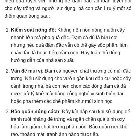
hiệu quả tuyệt vời, nhưng để đảm bảo an toàn tuyệt đối
cho cây trồng và người sử dụng, bà con cần lưu ý một số
điểm quan trọng sau:
Kiểm soát nồng độ:
Không nên nôn nóng muốn cây
nhanh lớn mà pha quá đặc. Đạm cá dù là hữu cơ
nhưng nếu quá đậm đặc vẫn có thể gây sốc phân, làm
cháy đầu lá hoặc héo mầm non. Hãy tuân thủ đúng
hướng dẫn của nhà sản xuất.
Vấn đề mùi vị:
Đạm cá nguyên chất thường có mùi đặc
trưng. Nếu sử dụng cho vườn gần khu dân cư hoặc cây
cảnh trong nhà, bà con nên chọn các dòng đạm cá đã
được xử lý khử mùi bằng công nghệ vi sinh hiện đại
hoặc pha thêm các chế phẩm khử mùi sinh học.
Bảo quản đúng cách:
Đậy kín nắp sau khi sử dụng để
tránh ruồi nhặng đẻ trứng và ngăn chặn quá trình oxy
hóa làm giảm chất lượng phân bón. Bảo quản nơi khô
ráo, thoáng mát, tránh ánh nắng trực tiếp.