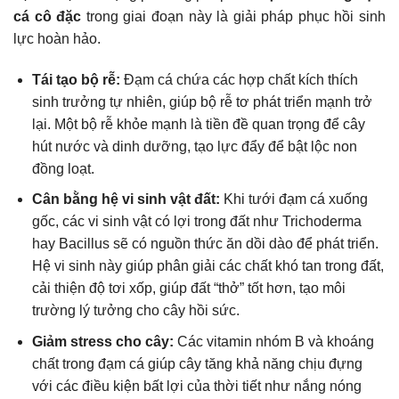
cá cô đặc
trong giai đoạn này là giải pháp phục hồi sinh
lực hoàn hảo.
Tái tạo bộ rễ:
Đạm cá chứa các hợp chất kích thích
sinh trưởng tự nhiên, giúp bộ rễ tơ phát triển mạnh trở
lại. Một bộ rễ khỏe mạnh là tiền đề quan trọng để cây
hút nước và dinh dưỡng, tạo lực đẩy để bật lộc non
đồng loạt.
Cân bằng hệ vi sinh vật đất:
Khi tưới đạm cá xuống
gốc, các vi sinh vật có lợi trong đất như Trichoderma
hay Bacillus sẽ có nguồn thức ăn dồi dào để phát triển.
Hệ vi sinh này giúp phân giải các chất khó tan trong đất,
cải thiện độ tơi xốp, giúp đất “thở” tốt hơn, tạo môi
trường lý tưởng cho cây hồi sức.
Giảm stress cho cây:
Các vitamin nhóm B và khoáng
chất trong đạm cá giúp cây tăng khả năng chịu đựng
với các điều kiện bất lợi của thời tiết như nắng nóng