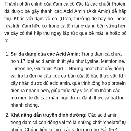
Thành phần chính của đạm cá cô đặc là các chuỗi Protein
đã được bẻ gãy thành các Acid Amin (Axit Amin) dễ hấp
thụ. Khác với đạm vô cơ (Urea) thường dễ bay hơi hoặc
rửa trôi, đạm hữu cơ trong cá tồn tại ở dạng bền vững hơn
và cây có thể hấp thụ ngay lập tức qua bề mặt lá hoặc bộ
rễ.
Sự đa dạng của các Acid Amin:
Trong đạm cá chứa
hơn 17 loại acid amin thiết yếu như Lysine, Methionine,
Threonine, Glutamic Acid… Những hoạt chất này đóng
vai trò là đơn vị cấu trúc cơ bản của tế bào thực vật. Khi
cây nhận được đủ acid amin, quá trình tổng hợp protein
diễn ra nhanh hơn, giúp thúc đẩy việc hình thành các
mô mới, từ đó các mầm ngủ được đánh thức và bật lộc
nhanh chóng.
Khả năng dẫn truyền dinh dưỡng:
Các acid amin
trong đạm cá còn đóng vai trò là những chất “chelate” tự
nhiên. Chúng liên kết với các vi lượng như Sắt (Fe),