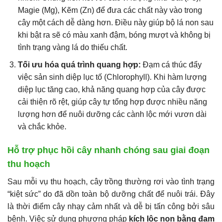
Magie (Mg), Kẽm (Zn) để đưa các chất này vào trong
cây một cách dễ dàng hơn. Điều này giúp bộ lá non sau
khi bật ra sẽ có màu xanh đậm, bóng mượt và không bị
tình trạng vàng lá do thiếu chất.
Tối ưu hóa quá trình quang hợp:
Đạm cá thúc đẩy
việc sản sinh diệp lục tố (Chlorophyll). Khi hàm lượng
diệp lục tăng cao, khả năng quang hợp của cây được
cải thiện rõ rệt, giúp cây tự tổng hợp được nhiều năng
lượng hơn để nuôi dưỡng các cành lộc mới vươn dài
và chắc khỏe.
Hỗ trợ phục hồi cây nhanh chóng sau giai đoạn
thu hoạch
Sau mỗi vụ thu hoạch, cây trồng thường rơi vào tình trạng
“kiệt sức” do đã dồn toàn bộ dưỡng chất để nuôi trái. Đây
là thời điểm cây nhạy cảm nhất và dễ bị tấn công bởi sâu
bệnh. Việc sử dụng phương pháp
kích lộc non bằng đạm