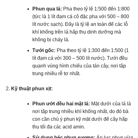
Phun qua lá:
Pha theo tỷ lệ 1:500 đến 1:800
(tức là 1 lít đạm cá cô đặc pha với 500 – 800
lít nước sạch). Đây là tỷ lệ an toàn để các lỗ
khí khổng trên lá hấp thụ dinh dưỡng mà
không bị cháy lá.
Tưới gốc:
Pha theo tỷ lệ 1:300 đến 1:500 (1
lít đạm cá với 300 – 500 lít nước). Tưới đều
quanh vùng hình chiếu của tán cây, nơi tập
trung nhiều rễ tơ nhất.
Kỹ thuật phun xịt:
Phun ướt đều hai mặt lá:
Mặt dưới của lá là
nơi tập trung nhiều khí khổng nhất, do đó bà
con cần chú ý phun kỹ mặt dưới để cây hấp
thụ tối đa các acid amin.
Sử dụng béc phun sương:
Áp lực phun vừa