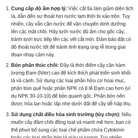
Cung cấp độ ẩm hợp lý:
Việc cắt tỉa làm giảm diện tích
lá, dẫn đến sự thoát hơi nước tạm thời bị xáo trộn. Tuy
nhiên, cây vẫn cần nước để vận chuyển dinh dưỡng
lên các mắt chồi. Hãy tưới nước đủ ẩm cho gốc cây,
tránh tưới trực tiếp lên các vết cắt mới. Đảm bảo đất có
độ thoát nước tốt để tránh tình trạng úng rễ trong giai
đoạn nhạy cảm này.
Bón phân thúc chồi:
Đây là thời điểm cây cần hàm
lượng Đạm (Nitơ) cao để kích thích phát triển sinh khối
lá và cành. Sử dụng các loại phân hữu cơ hoai mục,
phân trùn quế hoặc phân NPK có tỉ lệ Đạm cao hơn (ví
dụ NPK 30-10-10) để bón quanh gốc. Phân bón nên
được hòa tan hoặc lấp nhẹ dưới đất để cây dễ hấp thụ.
Sử dụng chất điều hòa sinh trưởng (tùy chọn):
Nếu
muốn cây đâm chồi đồng loạt và mạnh mẽ hơn, bạn có
thể phun bổ sung các loại chế phẩm chứa Cytokinin
hoặc các loại phân bón lá giàu vi lượng. Tuy nhiên,