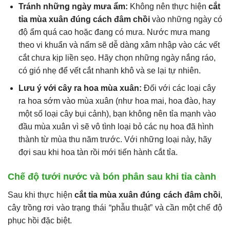
Tránh những ngày mưa ẩm:
Không nên thực hiện
cắt
tỉa mùa xuân đúng cách đâm chồi
vào những ngày có
độ ẩm quá cao hoặc đang có mưa. Nước mưa mang
theo vi khuẩn và nấm sẽ dễ dàng xâm nhập vào các vết
cắt chưa kịp liền sẹo. Hãy chọn những ngày nắng ráo,
có gió nhẹ để vết cắt nhanh khô và se lại tự nhiên.
Lưu ý với cây ra hoa mùa xuân:
Đối với các loại cây
ra hoa sớm vào mùa xuân (như hoa mai, hoa đào, hay
một số loại cây bụi cảnh), bạn không nên tỉa mạnh vào
đầu mùa xuân vì sẽ vô tình loại bỏ các nụ hoa đã hình
thành từ mùa thu năm trước. Với những loại này, hãy
đợi sau khi hoa tàn rồi mới tiến hành cắt tỉa.
Chế độ tưới nước và bón phân sau khi tỉa cành
Sau khi thực hiện
cắt tỉa mùa xuân đúng cách đâm chồi
,
cây trồng rơi vào trạng thái “phẫu thuật” và cần một chế độ
phục hồi đặc biệt.