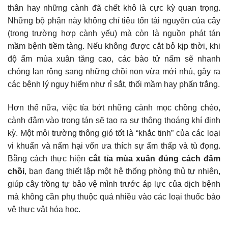
thân hay những cành đã chết khô là cực kỳ quan trọng.
Những bộ phận này không chỉ tiêu tốn tài nguyên của cây
(trong trường hợp cành yếu) mà còn là nguồn phát tán
mầm bệnh tiềm tàng. Nếu không được cắt bỏ kịp thời, khi
độ ẩm mùa xuân tăng cao, các bào tử nấm sẽ nhanh
chóng lan rộng sang những chồi non vừa mới nhú, gây ra
các bệnh lý nguy hiểm như rỉ sắt, thối mầm hay phấn trắng.
Hơn thế nữa, việc tỉa bớt những cành mọc chồng chéo,
cành đâm vào trong tán sẽ tạo ra sự thông thoáng khí định
kỳ. Một môi trường thông gió tốt là “khắc tinh” của các loại
vi khuẩn và nấm hại vốn ưa thích sự ẩm thấp và tù đọng.
Bằng cách thực hiện
cắt tỉa mùa xuân đúng cách đâm
chồi
, bạn đang thiết lập một hệ thống phòng thủ tự nhiên,
giúp cây trồng tự bảo vệ mình trước áp lực của dịch bệnh
mà không cần phụ thuộc quá nhiều vào các loại thuốc bảo
vệ thực vật hóa học.