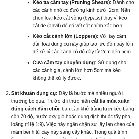
Kéo tỉa cầm tay (Pruning Shears):
Dành cho
các cành nhỏ có đường kính dưới 2cm. Nên
chọn loại kéo cắt vòng (bypass) thay vì kéo
cắt đe (anvil) để có vết cắt chính xác hơn.
Kéo cắt cành lớn (Loppers):
Với tay cầm
dài, loại dụng cụ này giúp tạo lực đòn bẩy lớn
để xử lý các cành có độ dày từ 2cm đến 5cm.
Cưa cầm tay chuyên dụng:
Sử dụng cho
các cành già, cành lớn hơn 5cm mà kéo
không thể xử lý được.
Sát khuẩn dụng cụ:
Đây là bước mà nhiều người
thường bỏ qua. Trước khi thực hiện
cắt tỉa mùa xuân
đúng cách đâm chồi
, bạn cần khử trùng lưỡi kéo bằng
cồn 70 độ, nước oxy già hoặc dung dịch thuốc tẩy pha
loãng (tỉ lệ 1:9). Việc này ngăn chặn sự lây lan chéo của
mầm bệnh từ cây này sang cây khác. Trong quá trình