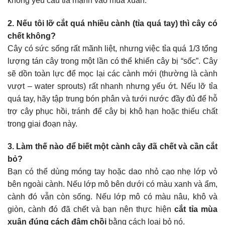
không yêu cầu tỉa mạnh vào mùa xuân.
2. Nếu tôi lỡ cắt quá nhiều cành (tỉa quá tay) thì cây có
chết không?
Cây có sức sống rất mãnh liệt, nhưng việc tỉa quá 1/3 tổng
lượng tán cây trong một lần có thể khiến cây bị “sốc”. Cây
sẽ dồn toàn lực để mọc lại các cành mới (thường là cành
vượt – water sprouts) rất nhanh nhưng yếu ớt. Nếu lỡ tỉa
quá tay, hãy tập trung bón phân và tưới nước đầy đủ để hỗ
trợ cây phục hồi, tránh để cây bị khô hạn hoặc thiếu chất
trong giai đoạn này.
3. Làm thế nào để biết một cành cây đã chết và cần cắt
bỏ?
Bạn có thể dùng móng tay hoặc dao nhỏ cạo nhẹ lớp vỏ
bên ngoài cành. Nếu lớp mô bên dưới có màu xanh và ẩm,
cành đó vẫn còn sống. Nếu lớp mô có màu nâu, khô và
giòn, cành đó đã chết và bạn nên thực hiện
cắt tỉa mùa
xuân đúng cách đâm chồi
bằng cách loại bỏ nó.