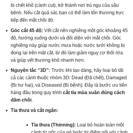
bị chết khô (cành cụt), trở thành nơi trú ngụ của sâu
bệnh. Nếu cắt quá sát, bạn có thể làm tổn thương trực
tiếp đến mắt chồi đó.
Góc cắt 45 độ:
Vết cắt nên nghiêng một góc khoảng 45
độ, hướng xuống dưới và đối diện với mắt chồi. Góc
nghiêng này giúp nước mưa hoặc nước tưới không bị
đọng lại trên mặt cắt, từ đó làm giảm nguy cơ thối rữa
và giúp vết thương khô nhanh hơn.
Nguyên tắc “3D”:
Trước khi tạo dáng, hãy loại bỏ tất
cả các cành thuộc nhóm 3D: Dead (Đã chết), Damaged
(Bị hư hại), và Diseased (Bị bệnh). Đây là bước ưu tiên
hàng đầu trong quy trình
cắt tỉa mùa xuân đúng cách
đâm chồi
.
Tỉa thưa và cắt ngắn:
Tỉa thưa (Thinning):
Loại bỏ hoàn toàn một
cành từ gốc của nó hoặc từ điểm nối với cành