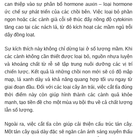
can thiệp vào sự phân bổ hormone auxin – loại hormone
ức chế sự phát triển của các chồi bên. Việc loại bỏ phần
ngọn hoặc các cành già cỗi sẽ thúc đẩy nồng độ cytokinin
tăng cao tại các nách lá, từ đó kích hoạt các mầm ngủ trỗi
dậy đồng loạt.
Sự kích thích này không chỉ dừng lại ở số lượng mầm. Khi
các cành không cần thiết được loại bỏ, nguồn nhựa luyện
và khoáng chất từ rễ sẽ tập trung nuôi dưỡng các vị trí
chiến lược. Kết quả là những chồi non mới sẽ có độ mập
mạp, lá xanh dày và khả năng quang hợp tối ưu ngay từ
giai đoạn đầu. Đối với các loại cây ăn trái, việc cắt tỉa đúng
thời điểm này còn giúp hình thành các cành quả khỏe
mạnh, tạo tiền đề cho một mùa vụ bội thu về cả chất lượng
lẫn số lượng.
Ngoài ra, việc cắt tỉa còn giúp cải thiện cấu trúc tán cây.
Một tán cây quá dày đặc sẽ ngăn cản ánh sáng xuyên thấu