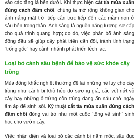
vào các tầng lá bên dưới. Khi thực hiện
cắt tỉa mùa xuân
đúng cách đâm chồi
, chúng ta mở rộng không gian cho
ánh nắng mặt trời tiếp cận trực tiếp đến các mầm non ở
sâu bên trong thân. Ánh sáng là nguồn năng lượng sơ cấp
cho quá trình quang hợp; do đó, việc phân bổ ánh sáng
đồng đều sẽ giúp cây phát triển cân đối, tránh tình trạng
“trống gốc” hay cành nhánh phát triển lệch lạc.
Loại bỏ cành sâu bệnh để bảo vệ sức khỏe cây
trồng
Mùa đông khắc nghiệt thường để lại những hệ lụy cho cây
trồng như cành bị khô héo do sương giá, các vết nứt vỏ
cây hay những ổ trứng côn trùng đang ẩn náu chờ ngày
ấm áp để sinh sôi. Kỹ thuật
cắt tỉa mùa xuân đúng cách
đâm chồi
đóng vai trò như một cuộc “tổng vệ sinh” sinh
học cho vườn cây.
Việc nhận diện và loại bỏ các cành bị nấm mốc, sâu đục