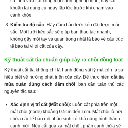
tỉa, nếu vừa cắt xong một cành nghi bị bệnh, hãy sát
khuẩn lại dụng cụ ngay lập tức trước khi chạm vào
cành khỏe.
Kiểm tra độ sắc:
Hãy đảm bảo lưỡi kéo đã được mài
sắc. Một lưỡi kéo sắc sẽ giúp bạn thao tác nhanh,
không gây mỏi tay và quan trọng nhất là bảo vệ cấu trúc
tế bào tại vị trí cắt của cây.
Kỹ thuật cắt tỉa chuẩn giúp cây ra chồi đồng loạt
Kỹ thuật cắt tỉa không chỉ là hành động vật lý mà còn là sự
hiểu biết về hướng phát triển của cây. Để thực hiện
cắt tỉa
mùa xuân đúng cách đâm chồi
, bạn cần tuân thủ các
nguyên tắc sau:
Xác định vị trí cắt (Mắt chồi):
Luôn cắt phía trên một
mắt chồi (node) khoảng 0.5cm đến 1cm. Mắt chồi là nơi
chứa các tế bào mô phân sinh có khả năng hình thành
cành mới. Nếu cắt quá xa mắt chồi, phần cành thừa sẽ