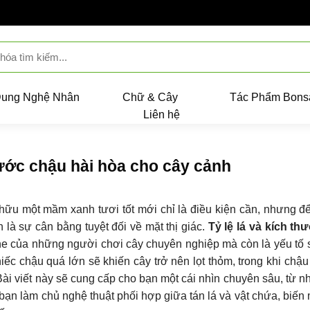
Dung Nghệ Nhân
Chữ & Cây
Tác Phẩm Bons
Liên hệ
thước chậu hài hòa cho cây cảnh
sở hữu một mầm xanh tươi tốt mới chỉ là điều kiện cần, nhưng đ
 là sự cân bằng tuyệt đối về mặt thị giác.
Tỷ lệ lá và kích th
he của những người chơi cây chuyên nghiệp mà còn là yếu tố
hiếc chậu quá lớn sẽ khiến cây trở nên lọt thỏm, trong khi chậ
 Bài viết này sẽ cung cấp cho bạn một cái nhìn chuyên sâu, từ 
 bạn làm chủ nghệ thuật phối hợp giữa tán lá và vật chứa, biến