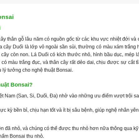
onsai
i
i cây thân gỗ lâu năm có nguồn gốc từ các khu vực nhiệt đới và 
a cây Duối là lớp vỏ ngoài sần sùi, thường có màu xám trắng
i cây còn non. Lá Duối có kích thước nhỏ, hình bầu dục, mép l
có màu trắng đục, và thân cây rất dẻo dai, chịu được sự cắt t
u lý tưởng cho nghệ thuật Bonsai.
huật Bonsai?
ệt Nam (San, Si, Duối, Đa) nhờ vào những ưu điểm vượt trội sa
c kỳ bền bỉ, chịu hạn tốt và ít bị sâu bệnh, giúp nghệ nhân yên
ên đã nhỏ, và chúng có thể được thu nhỏ hơn nữa thông qua kỹ t
 phẩm Bonsai thu nhỏ.