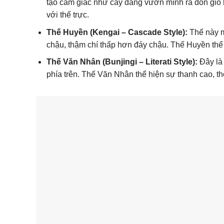
tạo cảm giác như cây đang vươn mình ra đón gió
với thế trực.
Thế Huyền (Kengai – Cascade Style):
Thế này m
chậu, thậm chí thấp hơn đáy chậu. Thế Huyền thể 
Thế Văn Nhân (Bunjingi – Literati Style):
Đây là 
phía trên. Thế Văn Nhân thể hiện sự thanh cao, th