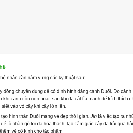
thế
ghệ nhân cần nắm vững các kỹ thuật sau:
 đồng chuyên dụng để cố định hình dáng cành Duối. Do cành
 khi cành còn non hoặc sau khi đã cắt tỉa mạnh để kích thích c
iết vào vỏ cây khi cây lớn lên.
 tạo hình thân Duối mang vẻ đẹp thời gian.
Jin
là việc tạo ra n
y để lộ phần gỗ lõi đã hóa thạch, tạo cảm giác cây đã trải qua h
g thêm vẻ cổ kính cho tác phẩm.