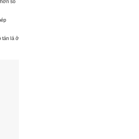
 hơn so
mép
 tán lá ở