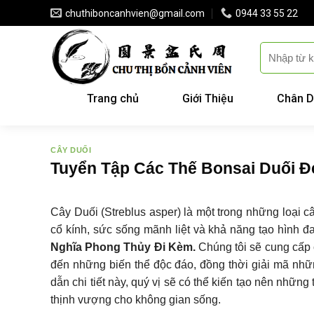
Skip
chuthiboncanhvien@gmail.com
0944 33 55 22
to
content
Trang chủ
Giới Thiệu
Chân D
CÂY DUỐI
Tuyển Tập Các Thế Bonsai Duối Đ
Cây Duối (Streblus asper) là một trong những loại 
cổ kính, sức sống mãnh liệt và khả năng tạo hình đa
Nghĩa Phong Thủy Đi Kèm.
Chúng tôi sẽ cung cấp c
đến những biến thể độc đáo, đồng thời giải mã nhữ
dẫn chi tiết này, quý vị sẽ có thể kiến tạo nên những
thịnh vượng cho không gian sống.