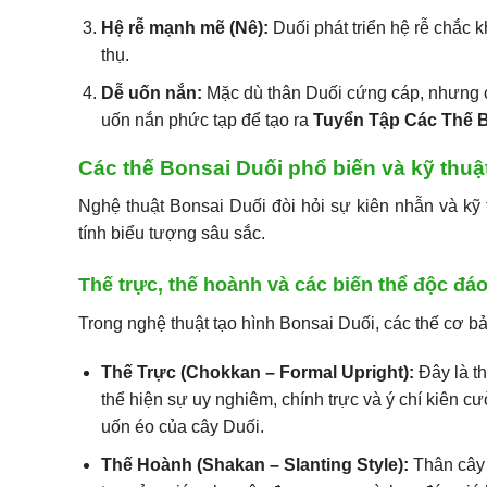
Hệ rễ mạnh mẽ (Nê):
Duối phát triển hệ rễ chắc k
thụ.
Dễ uốn nắn:
Mặc dù thân Duối cứng cáp, nhưng c
uốn nắn phức tạp để tạo ra
Tuyển Tập Các Thế B
Các thế Bonsai Duối phổ biến và kỹ thuật
Nghệ thuật Bonsai Duối đòi hỏi sự kiên nhẫn và kỹ
tính biểu tượng sâu sắc.
Thế trực, thế hoành và các biến thể độc đá
Trong nghệ thuật tạo hình Bonsai Duối, các thế cơ b
Thế Trực (Chokkan – Formal Upright):
Đây là th
thể hiện sự uy nghiêm, chính trực và ý chí kiên 
uốn éo của cây Duối.
Thế Hoành (Shakan – Slanting Style):
Thân cây 