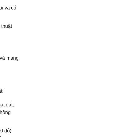
ãi và cổ
 thuật
 và mang
t:
ặt đất,
không
0 độ),