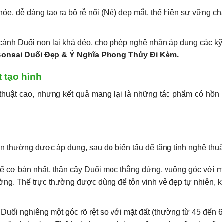
hỏe, dễ dàng tạo ra bộ rễ nổi (Nê) đẹp mắt, thể hiện sự vững ch
ành Duối non lại khá dẻo, cho phép nghệ nhân áp dụng các kỹ
onsai Duối Đẹp & Ý Nghĩa Phong Thủy Đi Kèm.
 tạo hình
 thuật cao, nhưng kết quả mang lại là những tác phẩm có hồn
o
ản thường được áp dụng, sau đó biến tấu để tăng tính nghệ thuậ
ế cơ bản nhất, thân cây Duối mọc thẳng đứng, vuông góc với m
cường. Thế trực thường được dùng để tôn vinh vẻ đẹp tự nhiên, 
Duối nghiêng một góc rõ rệt so với mặt đất (thường từ 45 đến 6