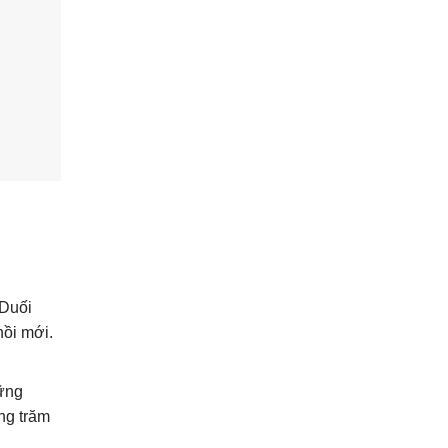
 Duối
hồi mới.
hững
àng trăm