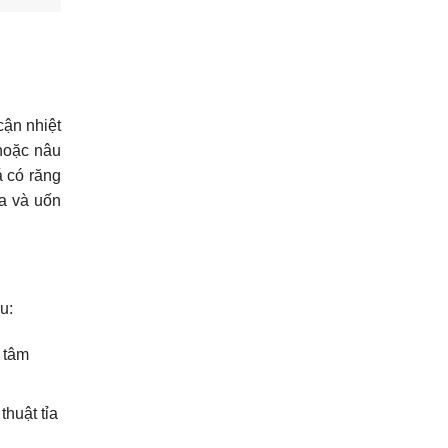
cận nhiệt
 hoặc nâu
á có răng
ỉa và uốn
u:
 tâm
huật tỉa