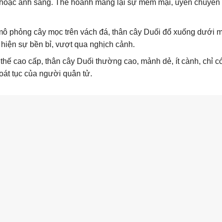
 hoặc ánh sáng. Thế hoành mang lại sự mềm mại, uyển chuyển
ô phỏng cây mọc trên vách đá, thân cây Duối đổ xuống dưới 
hiện sự bền bỉ, vượt qua nghịch cảnh.
thế cao cấp, thân cây Duối thường cao, mảnh dẻ, ít cành, chỉ có
oát tục của người quân tử.