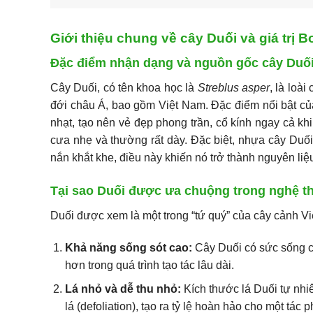
Giới thiệu chung về cây Duối và giá trị B
Đặc điểm nhận dạng và nguồn gốc cây Duố
Cây Duối, có tên khoa học là
Streblus asper
, là loà
đới châu Á, bao gồm Việt Nam. Đặc điểm nổi bật củ
nhạt, tạo nên vẻ đẹp phong trần, cổ kính ngay cả kh
cưa nhẹ và thường rất dày. Đặc biệt, nhựa cây Duối 
nắn khắt khe, điều này khiến nó trở thành nguyên liệ
Tại sao Duối được ưa chuộng trong nghệ t
Duối được xem là một trong “tứ quý” của cây cảnh Vi
Khả năng sống sót cao:
Cây Duối có sức sống cự
hơn trong quá trình tạo tác lâu dài.
Lá nhỏ và dễ thu nhỏ:
Kích thước lá Duối tự nhi
lá (defoliation), tạo ra tỷ lệ hoàn hảo cho một tác