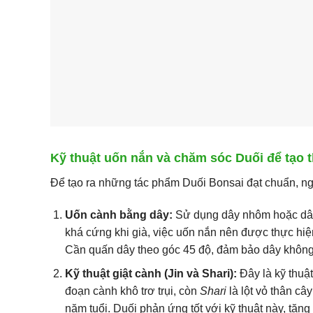
Kỹ thuật uốn nắn và chăm sóc Duối để tạo 
Để tạo ra những tác phẩm Duối Bonsai đạt chuẩn, n
Uốn cành bằng dây:
Sử dụng dây nhôm hoặc dây
khá cứng khi già, việc uốn nắn nên được thực hiện
Cần quấn dây theo góc 45 độ, đảm bảo dây không s
Kỹ thuật giật cành (Jin và Shari):
Đây là kỹ thuật
đoạn cành khô trơ trụi, còn
Shari
là lột vỏ thân câ
năm tuổi. Duối phản ứng tốt với kỹ thuật này, tăn