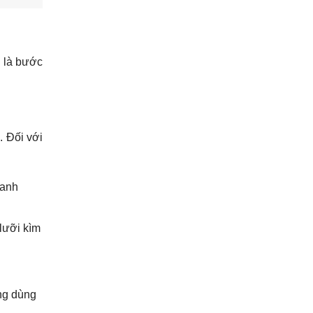
p là bước
. Đối với
hanh
lưỡi kìm
ng dùng