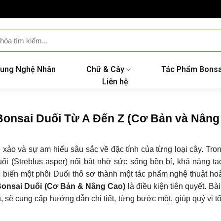
ung Nghệ Nhân
Chữ & Cây
Tác Phẩm Bonsa
Liên hệ
Bonsai Duối Từ A Đến Z (Cơ Bản và Nâng
h xảo và sự am hiểu sâu sắc về đặc tính của từng loại cây. Tro
i (Streblus asper) nổi bật nhờ sức sống bền bỉ, khả năng tạ
ể biến một phôi Duối thô sơ thành một tác phẩm nghệ thuật ho
Bonsai Duối (Cơ Bản & Nâng Cao)
là điều kiện tiên quyết. Bài
 sẽ cung cấp hướng dẫn chi tiết, từng bước một, giúp quý vị t