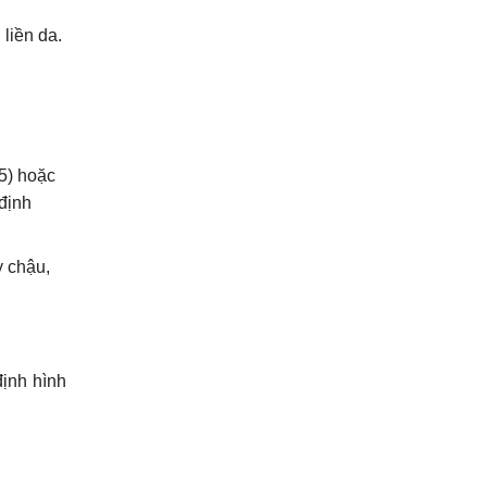
liền da.
5) hoặc
định
y chậu,
định hình