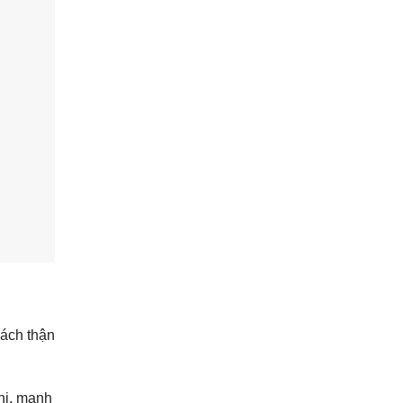
cách thận
hi, mạnh