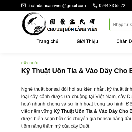
Skip
chuthiboncanhvien@gmail.com
0944 33 55 22
to
content
Trang chủ
Giới Thiệu
Chân D
CÂY DUỐI
Kỹ Thuật Uốn Tỉa & Vào Dây Cho 
Nghệ thuật bonsai đòi hỏi sự kiên nhẫn, kỹ thuật tin
loại cây cảnh được ưa chuộng tại Việt Nam, cây Duố
hóa) nhanh chóng và sự linh hoạt trong tạo hình. Đ
việc nắm vững
Kỹ Thuật Uốn Tỉa & Vào Dây Cho 
được biên soạn bởi các chuyên gia bonsai hàng đầu,
tiềm năng thẩm mỹ của cây Duối.