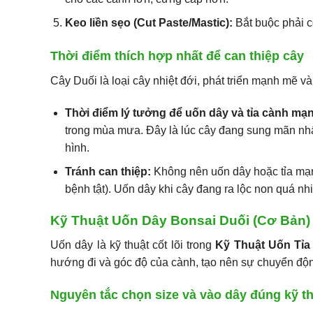
Keo liền sẹo (Cut Paste/Mastic):
Bắt buộc phải có
Thời điểm thích hợp nhất để can thiệp cây
Cây Duối là loại cây nhiệt đới, phát triển mạnh mẽ v
Thời điểm lý tưởng để uốn dây và tỉa cành mạ
trong mùa mưa. Đây là lúc cây đang sung mãn nh
hình.
Tránh can thiệp:
Không nên uốn dây hoặc tỉa mạnh
bệnh tật). Uốn dây khi cây đang ra lộc non quá nhi
Kỹ Thuật Uốn Dây Bonsai Duối (Cơ Bản)
Uốn dây là kỹ thuật cốt lõi trong
Kỹ Thuật Uốn Tỉa
hướng đi và góc độ của cành, tạo nên sự chuyển độn
Nguyên tắc chọn size và vào dây đúng kỹ t