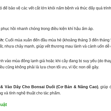
 để bảo vệ các vết cắt lớn khỏi nấm bệnh và thúc đẩy quá trình 
à phục hồi nhanh chóng trong điều kiện khí hậu ấm áp.
nh:
Cuối mùa xuân đến đầu mùa hè (khoảng tháng 3 đến tháng 
ất, nhựa chảy mạnh, giúp vết thương mau lành và cành uốn dễ 
 vào mùa đông lạnh giá hoặc khi cây đang bị suy yếu (do tha
ều cũng không phải là lựa chọn tối ưu, vì lộc non dễ gãy.
 & Vào Dây Cho Bonsai Duối (Cơ Bản & Nâng Cao)
, giúp 
g và tính nghệ thuật cho tác phẩm.
huật