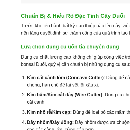
Chuẩn Bị & Hiểu Rõ Đặc Tính Cây Duối
Trước khi tiến hành bất kỳ can thiệp nào lên cây, vi
nền tảng quyết định sự thành công của quá trình tạo t
Lựa chọn dụng cụ uốn tỉa chuyên dụng
Dụng cụ chất lượng cao không chỉ giúp công việc tr
bonsai Duối, quý vị cần chuẩn bị những dụng cụ sau
Kìm cắt cành lõm (Concave Cutter):
Dùng để cắt 
chóng, hạn chế để lại vết lồi xấu xí.
Kìm bấm/Kìm cắt dây (Wire Cutter):
Dụng cụ chu
cắt cành.
Kìm nhổ rễ/Kìm cạp:
Dùng để loại bỏ các mầm t
Dây nhôm/Dây đồng:
Dây nhôm được ưa chuộng 
cho các cành lớn, cứng cáp hơn.