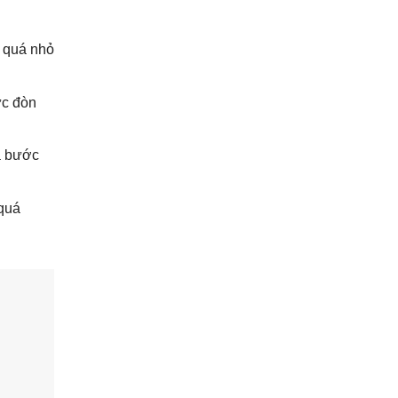
 quá nhỏ
ực đòn
à bước
quá