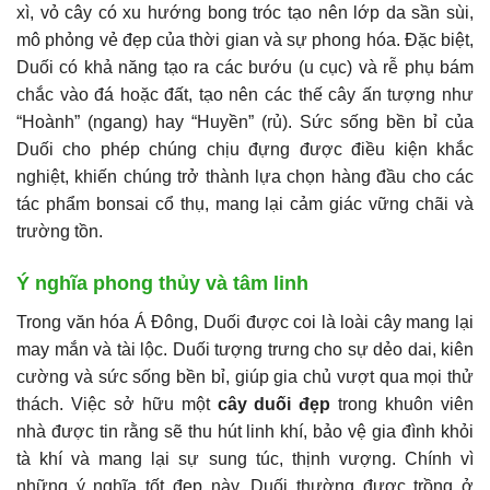
xì, vỏ cây có xu hướng bong tróc tạo nên lớp da sần sùi,
mô phỏng vẻ đẹp của thời gian và sự phong hóa. Đặc biệt,
Duối có khả năng tạo ra các bướu (u cục) và rễ phụ bám
chắc vào đá hoặc đất, tạo nên các thế cây ấn tượng như
“Hoành” (ngang) hay “Huyền” (rủ). Sức sống bền bỉ của
Duối cho phép chúng chịu đựng được điều kiện khắc
nghiệt, khiến chúng trở thành lựa chọn hàng đầu cho các
tác phẩm bonsai cổ thụ, mang lại cảm giác vững chãi và
trường tồn.
Ý nghĩa phong thủy và tâm linh
Trong văn hóa Á Đông, Duối được coi là loài cây mang lại
may mắn và tài lộc. Duối tượng trưng cho sự dẻo dai, kiên
cường và sức sống bền bỉ, giúp gia chủ vượt qua mọi thử
thách. Việc sở hữu một
cây duối đẹp
trong khuôn viên
nhà được tin rằng sẽ thu hút linh khí, bảo vệ gia đình khỏi
tà khí và mang lại sự sung túc, thịnh vượng. Chính vì
những ý nghĩa tốt đẹp này, Duối thường được trồng ở