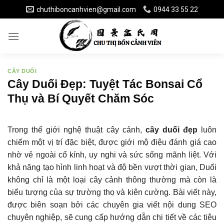
Skip
chuthiboncanhvien@gmail.com
0944 33 55 22
to
content
CÂY DUỐI
Cây Duối Đẹp: Tuyệt Tác Bonsai Cổ
Thụ và Bí Quyết Chăm Sóc
Trong thế giới nghệ thuật cây cảnh,
cây duối đẹp
luôn
chiếm một vị trí đặc biệt, được giới mộ điệu đánh giá cao
nhờ vẻ ngoài cổ kính, uy nghi và sức sống mãnh liệt. Với
khả năng tạo hình linh hoạt và độ bền vượt thời gian, Duối
không chỉ là một loại cây cảnh thông thường mà còn là
biểu tượng của sự trường thọ và kiên cường. Bài viết này,
được biên soạn bởi các chuyên gia viết nội dung SEO
chuyên nghiệp, sẽ cung cấp hướng dẫn chi tiết về các tiêu