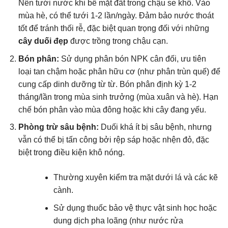
Nên tưới nước khi bề mặt đất trong chậu se khô. Vào
mùa hè, có thể tưới 1-2 lần/ngày. Đảm bảo nước thoát
tốt để tránh thối rễ, đặc biệt quan trọng đối với những
cây duối đẹp
được trồng trong chậu cạn.
Bón phân:
Sử dụng phân bón NPK cân đối, ưu tiên
loại tan chậm hoặc phân hữu cơ (như phân trùn quế) để
cung cấp dinh dưỡng từ từ. Bón phân định kỳ 1-2
tháng/lần trong mùa sinh trưởng (mùa xuân và hè). Hạn
chế bón phân vào mùa đông hoặc khi cây đang yếu.
Phòng trừ sâu bệnh:
Duối khá ít bị sâu bệnh, nhưng
vẫn có thể bị tấn công bởi rệp sáp hoặc nhện đỏ, đặc
biệt trong điều kiện khô nóng.
Thường xuyên kiểm tra mặt dưới lá và các kẽ
cành.
Sử dụng thuốc bảo vệ thực vật sinh học hoặc
dung dịch pha loãng (như nước rửa