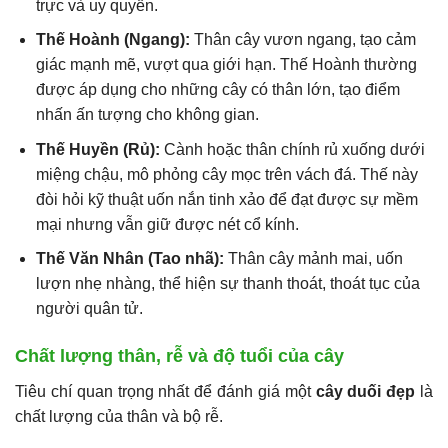
trực và uy quyền.
Thế Hoành (Ngang):
Thân cây vươn ngang, tạo cảm
giác mạnh mẽ, vượt qua giới hạn. Thế Hoành thường
được áp dụng cho những cây có thân lớn, tạo điểm
nhấn ấn tượng cho không gian.
Thế Huyền (Rủ):
Cành hoặc thân chính rủ xuống dưới
miệng chậu, mô phỏng cây mọc trên vách đá. Thế này
đòi hỏi kỹ thuật uốn nắn tinh xảo để đạt được sự mềm
mại nhưng vẫn giữ được nét cổ kính.
Thế Văn Nhân (Tao nhã):
Thân cây mảnh mai, uốn
lượn nhẹ nhàng, thể hiện sự thanh thoát, thoát tục của
người quân tử.
Chất lượng thân, rễ và độ tuổi của cây
Tiêu chí quan trọng nhất để đánh giá một
cây duối đẹp
là
chất lượng của thân và bộ rễ.