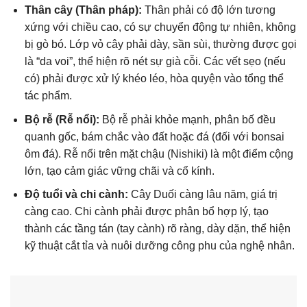
Thân cây (Thân pháp):
Thân phải có độ lớn tương
xứng với chiều cao, có sự chuyển động tự nhiên, không
bị gò bó. Lớp vỏ cây phải dày, sần sùi, thường được gọi
là “da voi”, thể hiện rõ nét sự già cỗi. Các vết sẹo (nếu
có) phải được xử lý khéo léo, hòa quyện vào tổng thể
tác phẩm.
Bộ rễ (Rễ nổi):
Bộ rễ phải khỏe mạnh, phân bố đều
quanh gốc, bám chắc vào đất hoặc đá (đối với bonsai
ôm đá). Rễ nổi trên mặt chậu (Nishiki) là một điểm cộng
lớn, tạo cảm giác vững chãi và cổ kính.
Độ tuổi và chi cành:
Cây Duối càng lâu năm, giá trị
càng cao. Chi cành phải được phân bổ hợp lý, tạo
thành các tầng tán (tay cành) rõ ràng, dày dặn, thể hiện
kỹ thuật cắt tỉa và nuôi dưỡng công phu của nghệ nhân.