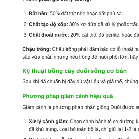
Đất nền:
50% đất thịt nhẹ hoặc đất phù sa.
Chất tạo độ xốp:
30% xơ dừa đã xử lý (hoặc trấu 
Chất thoát nước:
20% cát thô, đá perlite, hoặc đ
Chậu trồng:
Chậu trồng phải đảm bảo có lỗ thoát nư
sâu vừa phải, nhưng nếu trồng để nuôi phôi lớn, hãy 
Kỹ thuật trồng cây duối sống cơ bản
Sau khi đã chuẩn bị đầy đủ vật liệu và giá thể, chúng 
Phương pháp giâm cành hiệu quả
Giâm cành là phương pháp nhân giống Duối được sử 
Xử lý cành giâm:
Chọn cành bánh tẻ có đường kí
đã khử trùng. Loại bỏ toàn bộ lá, chỉ giữ lại 1-2 l