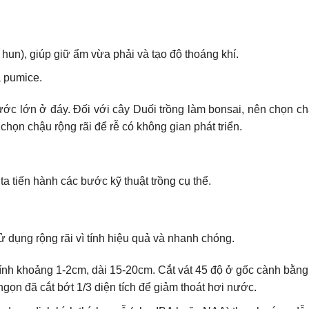
hun), giúp giữ ẩm vừa phải và tạo độ thoáng khí.
á pumice.
ớc lớn ở đáy. Đối với cây Duối trồng làm bonsai, nên chọn c
chọn chậu rộng rãi để rễ có không gian phát triển.
ta tiến hành các bước kỹ thuật trồng cụ thể.
dụng rộng rãi vì tính hiệu quả và nhanh chóng.
nh khoảng 1-2cm, dài 15-20cm. Cắt vát 45 độ ở gốc cành bằng
á ngọn đã cắt bớt 1/3 diện tích để giảm thoát hơi nước.