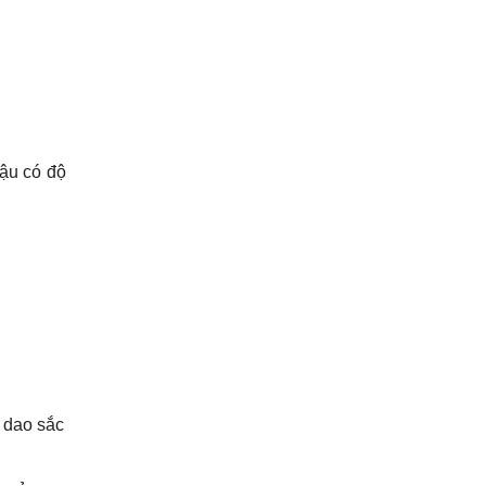
hậu có độ
 dao sắc