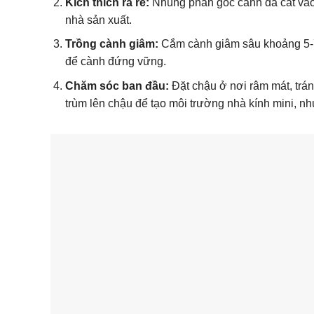
Kích thích ra rễ:
Nhúng phần gốc cành đã cắt vào 
nhà sản xuất.
Trồng cành giâm:
Cắm cành giâm sâu khoảng 5-7
để cành đứng vững.
Chăm sóc ban đầu:
Đặt chậu ở nơi râm mát, tránh
trùm lên chậu để tạo môi trường nhà kính mini, nh