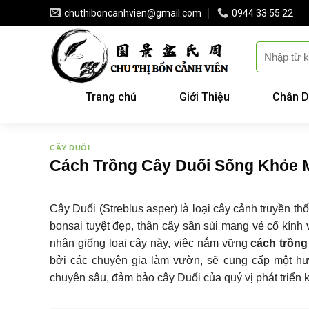
Skip
chuthiboncanhvien@gmail.com
0944 33 55 22
to
content
Trang chủ
Giới Thiệu
Chân D
CÂY DUỐI
Cách Trồng Cây Duối Sống Khỏe 
Cây Duối (Streblus asper) là loại cây cảnh truyền 
bonsai tuyệt đẹp, thân cây sần sùi mang vẻ cổ kính
nhân giống loại cây này, việc nắm vững
cách trồng
bởi các chuyên gia làm vườn, sẽ cung cấp một hướ
chuyên sâu, đảm bảo cây Duối của quý vị phát triể