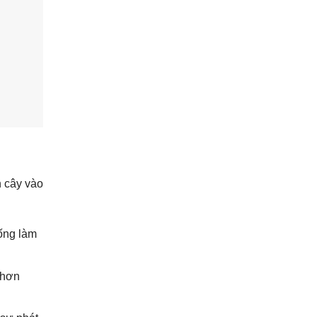
n cây vào
uống làm
 hơn