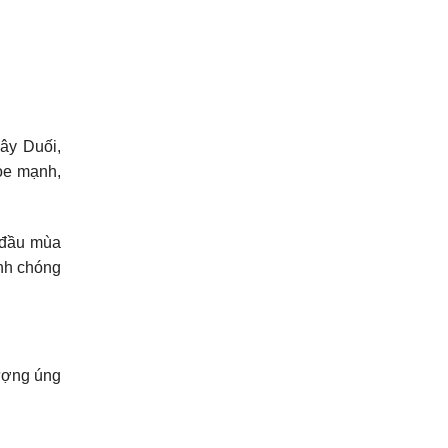
cây Duối,
ỏe mạnh,
 đầu mùa
anh chóng
tượng úng