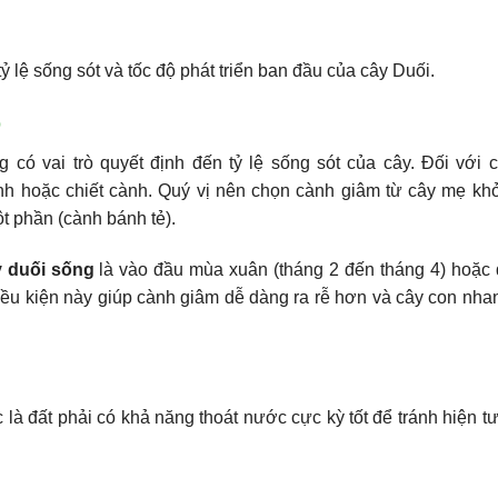
tỷ lệ sống sót và tốc độ phát triển ban đầu của cây Duối.
p
ng có vai trò quyết định đến tỷ lệ sống sót của cây. Đối với 
h hoặc chiết cành. Quý vị nên chọn cành giâm từ cây mẹ kh
t phần (cành bánh tẻ).
y duối sống
là vào đầu mùa xuân (tháng 2 đến tháng 4) hoặc
iều kiện này giúp cành giâm dễ dàng ra rễ hơn và cây con nh
c là đất phải có khả năng thoát nước cực kỳ tốt để tránh hiện 