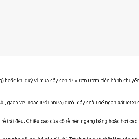
ng) hoặc khi quý vị mua cây con từ vườn ươm, tiến hành chuyể
sỏi, gạch vỡ, hoặc lưới nhựa) dưới đáy chậu để ngăn đất lọt x
 rễ trải đều. Chiều cao của cổ rễ nên ngang bằng hoặc hơi cao