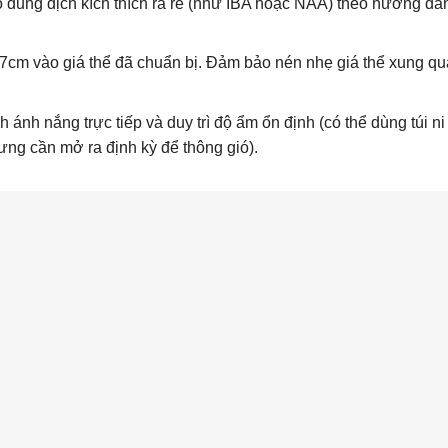
dung dịch kích thích ra rễ (như IBA hoặc NAA) theo hướng dẫ
cm vào giá thể đã chuẩn bị. Đảm bảo nén nhẹ giá thể xung q
 ánh nắng trực tiếp và duy trì độ ẩm ổn định (có thể dùng túi ni
ưng cần mở ra định kỳ để thông gió).