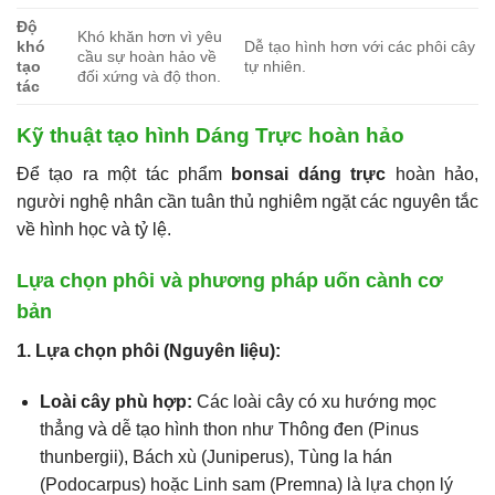
Độ
Khó khăn hơn vì yêu
khó
Dễ tạo hình hơn với các phôi cây
cầu sự hoàn hảo về
tạo
tự nhiên.
đối xứng và độ thon.
tác
Kỹ thuật tạo hình Dáng Trực hoàn hảo
Để tạo ra một tác phẩm
bonsai dáng trực
hoàn hảo,
người nghệ nhân cần tuân thủ nghiêm ngặt các nguyên tắc
về hình học và tỷ lệ.
Lựa chọn phôi và phương pháp uốn cành cơ
bản
1. Lựa chọn phôi (Nguyên liệu):
Loài cây phù hợp:
Các loài cây có xu hướng mọc
thẳng và dễ tạo hình thon như Thông đen (Pinus
thunbergii), Bách xù (Juniperus), Tùng la hán
(Podocarpus) hoặc Linh sam (Premna) là lựa chọn lý