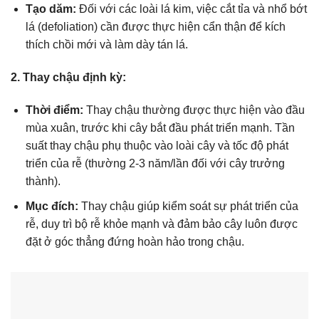
Tạo dăm:
Đối với các loài lá kim, việc cắt tỉa và nhổ bớt
lá (defoliation) cần được thực hiện cẩn thận để kích
thích chồi mới và làm dày tán lá.
2. Thay chậu định kỳ:
Thời điểm:
Thay chậu thường được thực hiện vào đầu
mùa xuân, trước khi cây bắt đầu phát triển mạnh. Tần
suất thay chậu phụ thuộc vào loài cây và tốc độ phát
triển của rễ (thường 2-3 năm/lần đối với cây trưởng
thành).
Mục đích:
Thay chậu giúp kiểm soát sự phát triển của
rễ, duy trì bộ rễ khỏe mạnh và đảm bảo cây luôn được
đặt ở góc thẳng đứng hoàn hảo trong chậu.