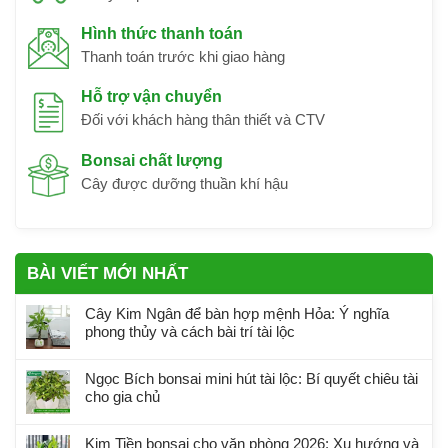
Hình thức thanh toán
Thanh toán trước khi giao hàng
Hỗ trợ vận chuyển
Đối với khách hàng thân thiết và CTV
Bonsai chất lượng
Cây được dưỡng thuần khí hậu
BÀI VIẾT MỚI NHẤT
Cây Kim Ngân để bàn hợp mệnh Hỏa: Ý nghĩa
phong thủy và cách bài trí tài lộc
Ngọc Bích bonsai mini hút tài lộc: Bí quyết chiêu tài
cho gia chủ
Kim Tiền bonsai cho văn phòng 2026: Xu hướng và