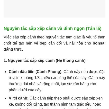
Nguyên tắc sắp xếp cành và đỉnh ngọn (Tán lá)
Việc sắp xếp cành theo nguyên tắc tam giác là yếu tố then
chốt để tạo nên vẻ đẹp cân đối và hài hòa cho
bonsai
dáng trực
.
1. Nguyên tắc sắp xếp cành (Hệ thống cành):
Cành đầu tiên (Cành Phong):
Cành này nên được đặt
ở vị trí khoảng 1/3 chiều cao tổng thể của cây. Cành này
thường dài nhất và rộng nhất, tạo sự cân bằng cho
phần dưới của cây.
Vị trí cành:
Các cành tiếp theo phải được sắp xếp xen
kẽ, không đối xứng, tạo thành hình tam giác đều hoặc