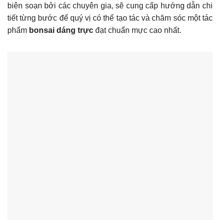
biên soạn bởi các chuyên gia, sẽ cung cấp hướng dẫn chi
tiết từng bước để quý vị có thể tạo tác và chăm sóc một tác
phẩm
bonsai dáng trực
đạt chuẩn mực cao nhất.